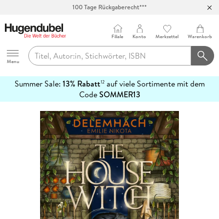
100 Tage Rückgaberecht***
Abholung in über 100 Filialen
Filiale
Konto
Merkzettel
Warenkorb
Hugendubel
Menu
Summer Sale:
13% Rabatt
auf viele Sortimente mit dem
12
mehr
Code
SOMMER13
erfahren