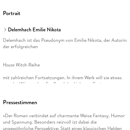
Portrait
Delemhach Emilie Nikota
Delemhach ist das Pseudonym von Emilie Nikota, der Autorin
der erfolgreichen
House Witch-
Reihe
mit zahlreichen Fortsetzungen. In ihrem Werk will sie etwas
von der Wärme, dem Spaß und der Liebe zur Fantasy, zur
Magie - und ja, auch zum Kochen - weitergeben.
Pressestimmen
»Der Roman verbindet auf charmante Weise Fantasy, Humor
und Spannung. Besonders reizvoll ist dabei die
ungewöhnliche Perspektive: Statt eines klassischen Helden