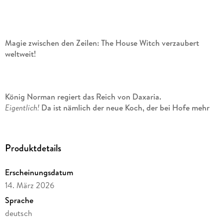
Magie zwischen den Zeilen: The House Witch verzaubert
weltweit!
König Norman regiert das Reich von Daxaria.
Eigentlich!
Da ist nämlich der neue Koch, der bei Hofe mehr
und mehr Einfluss gewinnt. Zwischen dampfenden Kesseln,
höfischen Intrigen und wachsender Gefahr, die vom
Nachbarreich ausgeht, entfaltet sich eine Geschichte voller
Produktdetails
Magie, Eigenwillen, Abenteuer und Leidenschaft.
Erscheinungsdatum
Als
14. März 2026
Finlay Ashowan
seine Stelle als
Sprache
königlicher Koch
antritt, ahnt niemand, dass er mehr ist als
deutsch
ein begnadeter Küchenmeister: