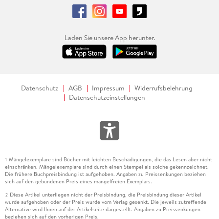
Laden Sie unsere App herunter.
Datenschutz
AGB
Impressum
Widerrufsbelehrung
Datenschutzeinstellungen
Mängelexemplare sind Bücher mit leichten Beschädigungen, die das Lesen aber nicht
1
einschränken. Mängelexemplare sind durch einen Stempel als solche gekennzeichnet.
Die frühere Buchpreisbindung ist aufgehoben. Angaben zu Preissenkungen beziehen
sich auf den gebundenen Preis eines mangelfreien Exemplars.
Diese Artikel unterliegen nicht der Preisbindung, die Preisbindung dieser Artikel
2
wurde aufgehoben oder der Preis wurde vom Verlag gesenkt. Die jeweils zutreffende
Alternative wird Ihnen auf der Artikelseite dargestellt. Angaben zu Preissenkungen
beziehen sich auf den vorherigen Preis.