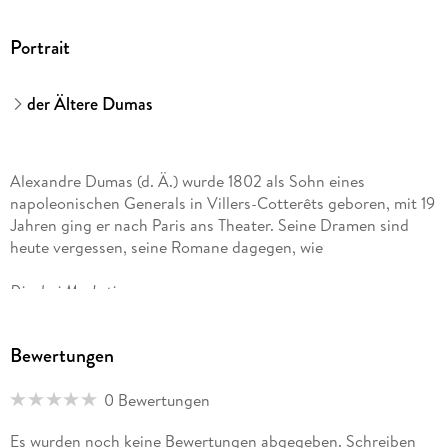
Portrait
der Ältere Dumas
Alexandre Dumas (d. Ä.) wurde 1802 als Sohn eines
napoleonischen Generals in Villers-Cotterêts geboren, mit 19
Jahren ging er nach Paris ans Theater. Seine Dramen sind
heute vergessen, seine Romane dagegen, wie
Die drei Musketiere
(1844) oder
Bewertungen
Der Graf von Monte Christo
0 Bewertungen
(1845-46) machten ihn berühmt. Alexandre Dumas starb
Es wurden noch keine Bewertungen abgegeben. Schreiben
1870 in Puys bei Dieppe.