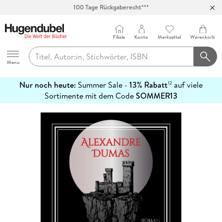
100 Tage Rückgaberecht***
Abholung in über 100 Filialen
Filiale
Konto
Merkzettel
Warenkorb
Hugendubel
Menu
Nur noch heute:
Summer Sale -
13% Rabatt
auf viele
12
mehr
Sortimente mit dem Code
SOMMER13
erfahren