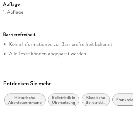
Auflage
1. Auflage
Seitenanzahl
1167
Barrierefreiheit
Dateigröße
Keine Informationen zur Barrierefreiheit bekannt
1,53 MB
Alle Texte können angepasst werden
Reihe
Klassiker im Insel Verlag
Autor/Autorin
der Ältere Dumas, der Ältere, Alexandre Dumas
Entdecken Sie mehr
Verlag/Hersteller
Insel Verlag
Historische
Belletristik in
Klassische
Frankreich
Abenteuerromane
Übersetzung
Belletristik:
Kopierschutz
allgemein
und
mit Wasserzeichen versehen
literarisch
Family Sharing
Ja