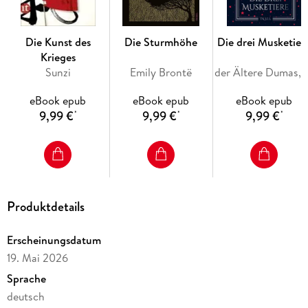
Die Kunst des
Die Sturmhöhe
Die drei Musketier
Krieges
Sunzi
Emily Brontë
der Ältere Dumas, der Älter
eBook epub
eBook epub
eBook epub
9,99 €
9,99 €
9,99 €
*
*
*
Produktdetails
Erscheinungsdatum
19. Mai 2026
Sprache
deutsch