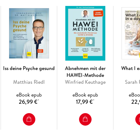
Ein Plan, der mit Power zum Wunschgewicht f
So wird Ihr Power-Plan ein Erfolg
Nichts wie rein in Ihre vier Power-Wochen
Sportlich powern nach Plan
Danksagung
Wichtiger Hinweis
Impressum
Iss deine Psyche gesund
Abnehmen mit der
What I e
HAWEI-Methode
Matthias Riedl
Winfried Keuthage
Sarah 
eBook epub
eBook epub
eBoo
26,99 €
17,99 €
22,
*
*