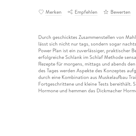
Merken
Empfehlen
Bewerten
Durch geschicktes Zusammenstellen von Mahl
lässt sich nicht nur tags, sondern sogar nachts
Power Plan ist ein zuverlässiger, praktischer 
erfolgreiche Schlank im Schlaf Methode sensat
Rezepte für morgens, mittags und abends den 
des Tages werden Aspekte des Konzeptes aufgeg
durch eine Kombination aus Muskelaufbau Train
Fortgeschrittene und kleine Tests bereithält. 
Hormone und hemmen das Dickmacher Hormon
Inhaltsverzeichnis
Vier Power-Wochen für ein schlankeres Leben!