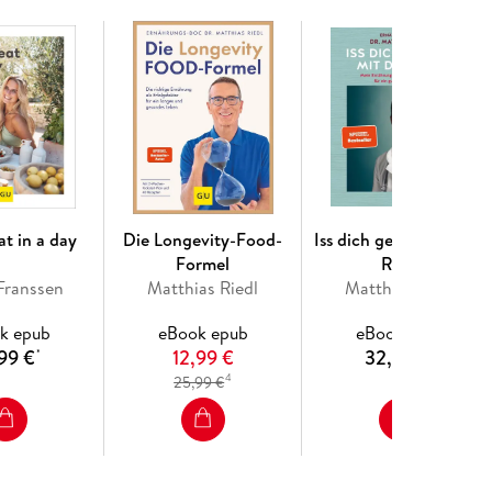
ührt
at in a day
Die Longevity-Food-
Iss dich gesund mit Dr.
Formel
Riedl
Franssen
Matthias Riedl
Matthias Riedl
k epub
eBook epub
eBook epub
99 €
12,99 €
32,99 €
*
*
4
25,99 €