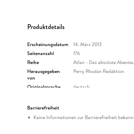
Produktdetails
Erscheinungsdatum
14. März 2013
Seitenanzahl
176
Reihe
Atlan - Das absolute Abenteu
Herausgegeben
Perry Rhodan Redaktion
von
Originalsprache
deutsch
Family Sharing
Ja
Dateiformat
EPUB
Barrierefreiheit
Keine Informationen zur Barrierefreiheit bekann