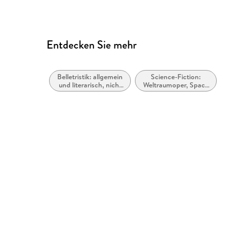
Entdecken Sie mehr
Belletristik: allgemein
Science-Fiction:
und literarisch, nicht
Weltraumoper, Space
nach Genre
Opera