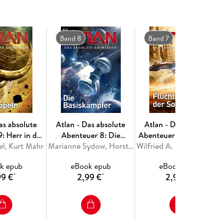
aner" der 500. Roman der ATLAN-Serie, verfasst vom
oltz. Dieser Band markierte den Beginn eines
Band 8
Band 7
sergeneration faszinierte und zu einem der
ollte.Zur Handlung: Atlan, der unsterbliche
 Reise hinter die Materiequellen an Bord des
e Zustände vor. Allein und allen Schwierigkeiten
ge Gegner und widrige Umstände auf. Auch wenn er
hr erinnern kann, weiß er eines genau: Die SOL ist
en eines Tages über Wohl und Wehe ganzer
as absolute
Atlan - Das absolute
Atlan - Das absolute
: Herr in den
Abenteuer 8: Die
Abenteuer 7: Flucht der
el, Kurt Mahr
ppeln
Basiskämpfer
Marianne Sydow, Horst Hoffmann
Solaner
Wilfried A. Hary, Hans Kneifel
k epub
eBook epub
eBook epub
99 €
2,99 €
2,99 €
*
*
*