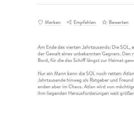
Merken
Empfehlen
Bewerten
Am Ende des vierten Jahrtausends: Die SOL, ei
der Gewalt eines unbekannten Gegners. Den 
Bord, für die das Schiff längst zur Heimat gewo
Nur ein Mann kann die SOL noch retten: Atlan
Jahrtausende hinweg als Ratgeber und Freund z
enden aber im Chaos. Atlan wird von mächtig
ihm liegenden Herausforderungen weit größer
Welche Ereignisse sind geschehen, die die S
erkämpft sich das Logbuch des Raumschiffs und
seltsamen Mann - diesen Mann nennt man den K