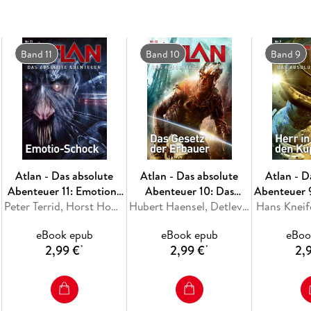
Inhaltsverzeichnis
Im Mai des Jahres 1981 erschien mit "Die Sol
damaligen PERRY RHODAN-Chefautor William V
Band 11
Band 10
Band 9
neuen Handlungsabschnitts, der eine ganze Le
beliebtesten ATLAN-Zyklen überhaupt werden s
Arkonide, gerät zweihundert Jahre nach seiner
Fernraumschiffs SOL. Dort findet er chaotisch
zum Trotz, nimmt er den Kampf gegen mächti
sich an die letzten zwei Jahrhunderte nicht me
Teil eines wichtigen Auftrags, dessen Geling
Sternenreiche entscheiden wird ...
Atlan - Das absolute
Atlan - Das absolute
Atlan - D
Abenteuer 11: Emotion-
Abenteuer 10: Das
Abenteuer 9
Schock
Peter Terrid, Horst Hoffmann
Gesetz der Erbauer
Hubert Haensel, Detlev G. Winter
Hans Kneif
Ku
eBook epub
eBook epub
eBoo
2,99 €
2,99 €
2,
*
*