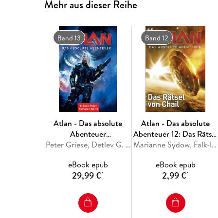
Mehr aus dieser Reihe
Band 13
Band 12
Atlan - Das absolute
Atlan - Das absolute
Abenteuer
Abenteuer 12: Das Rätsel
(Sammelband)
Peter Griese, Detlev G. Winter, Hubert Haensel, William Voltz, Hans Kneifel
von Chai
Marianne Sydow, Falk-Ingo Klee
eBook epub
eBook epub
29,99 €
2,99 €
*
*