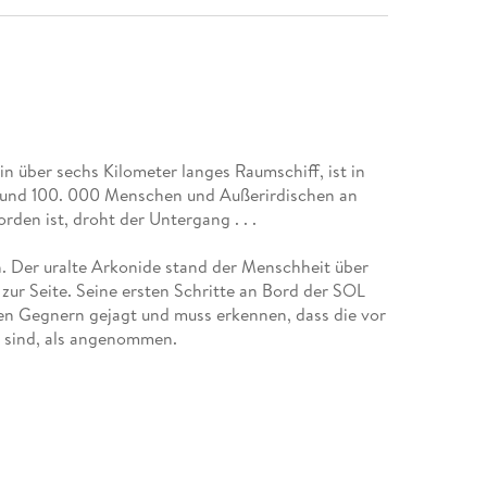
n über sechs Kilometer langes Raumschiff, ist in
rund 100. 000 Menschen und Außerirdischen an
rden ist, droht der Untergang . . .
. Der uralte Arkonide stand der Menschheit über
ur Seite. Seine ersten Schritte an Bord der SOL
en Gegnern gejagt und muss erkennen, dass die vor
 sind, als angenommen.
OL zu einem Ort des Chaos gemacht haben? Atlan
 liest. Ein Kapitel befasst sich mit einem
atzer . . .