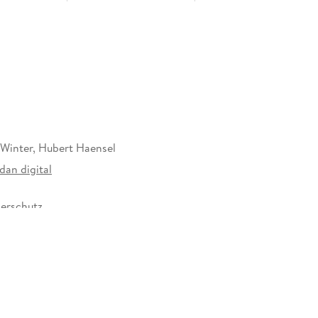
 Winter, Hubert Haensel
dan digital
erschutz
347554