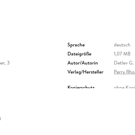
Sprache
deutsch
Dateigröße
1,07 MB
er, 3
Autor/Autorin
Detlev G.
Verlag/Hersteller
Perry Rho
Kopierschutz
ohne Kopi
Produktart
EBOOK
ISBN
9783845
t