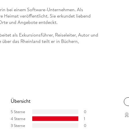
erin bei einem Software-Unternehmen. Als
re Heimat veröffentlicht. Sie erkundet liebend
e Orte und Angebote entdeckt.
eitet als Exkursionsführer, Reiseleiter, Autor und
 über das Rheinland teilt er in Büchern,
erin bei einem Software-Unternehmen. Als
re Heimat veröffentlicht. Sie erkundet liebend
e Orte und Angebote entdeckt.
eitet als Exkursionsführer, Reiseleiter, Autor und
 über das Rheinland teilt er in Büchern,
Übersicht
5 Sterne
0
4 Sterne
1
3 Sterne
0