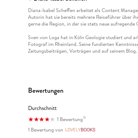
Diana-Isabel Scheffen arbeitet als Content Manag
Autorin hat sie bereits mehrere Reiseführer über ih
gerne die Region, in der sie stets neue aufregend
Sven von Loga hat in Köln Geologie studiert und arb
Fotograf im Rheinland. Seine fundierten Kenntnisse
Zeitungsbeiträgen, Vorträgen und auf seinem Blog.
Diana-Isabel Scheffen arbeitet als Content Manag
Autorin hat sie bereits mehrere Reiseführer über ih
gerne die Region, in der sie stets neue aufregend
Bewertungen
Sven von Loga hat in Köln Geologie studiert und arb
Fotograf im Rheinland. Seine fundierten Kenntnisse
Zeitungsbeiträgen, Vorträgen und auf seinem Blog.
Durchschnitt
15
1 Bewertung
1 Bewertung
von
LovelyBooks