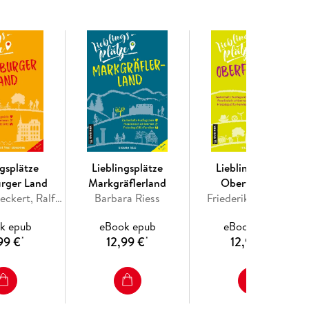
ngsplätze
Lieblingsplätze
Lieblingsplätze
rger Land
Markgräflerland
Oberfranken
Charlotte Ueckert, Ralf Bernsmann
Barbara Riess
Friederike Schmöe
k epub
eBook epub
eBook epub
99 €
12,99 €
12,99 €
*
*
*