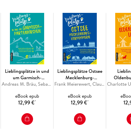
Lieblingsplätze in und
Lieblingsplätze Ostsee
Liebli
um Garmisch-
Mecklenburg-
Oldenbu
Partenkirchen
Andreas M. Bräu, Sebastian Schoenwald
Vorpommern
Frank Meierewert, Claudia Pautz, Christoph von Fircks
eBook epub
eBook epub
eBoo
12,99 €
12,99 €
12,
*
*