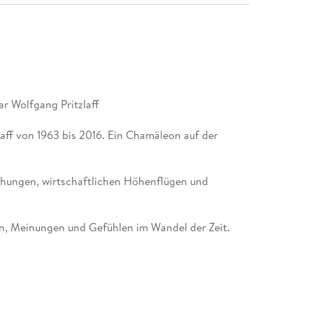
ff von 1963 bis 2016. Ein Chamäleon auf der
chungen, wirtschaftlichen Höhenflügen und
 Meinungen und Gefühlen im Wandel der Zeit.
nungen zur Lage der Welt, zu den Themen, die mich
duen, oder sind alle Menschen die Summe ihrer