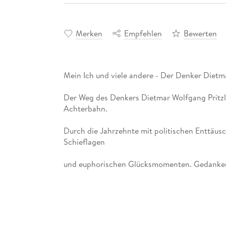
Merken
Empfehlen
Bewerten
Der Weg des Denkers Dietmar Wolfgang Pritzla
Durch die Jahrzehnte mit politischen Enttäus
und euphorischen Glücksmomenten. Gedanken,
Wie wird man zu dem, was man ist? Meine Mei
zurzeit beschäftigen. Sind wir wirklich Indivi