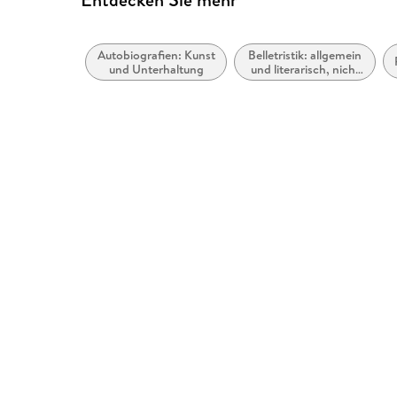
Autobiografien: Kunst
Belletristik: allgemein
und Unterhaltung
und literarisch, nicht
nach Genre