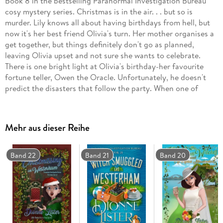
Book 8 in the bestselling Paranormal Investigation Bureau
cosy mystery series. Christmas is in the air. . . but so is
murder. Lily knows all about having birthdays from hell, but
now it's her best friend Olivia's turn. Her mother organises a
get together, but things definitely don't go as planned,
leaving Olivia upset and not sure she wants to celebrate.
There is one bright light at Olivia's birthday-her favourite
fortune teller, Owen the Oracle. Unfortunately, he doesn't
predict the disasters that follow the party. When one of
Olivia's old enemies dies and she's charged with murder, her
health takes a terrifying turn, but is it the stress or
something more. . . magical? And who's to blame? With time
Mehr aus dieser Reihe
rapidly running out, can Lily and the PIB figure out what's
going on, or will Olivia end up jailed for years to come, or
worse, dead?
Band 22
Band 21
Band 20