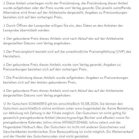
Diese Artikel unterliegen nicht der Preisbindung, die Preisbindung dieser Artikel
2
wurde aufgehoben oder der Preis wurde vom Verlag gesenkt. Die jeweils zutreffende
Alternative wird Ihnen auf der Artikelseite dargestellt. Angaben zu Preissenkungen
beziehen sich auf den vorherigen Preis.
Durch Öffnen der Leseprobe willigen Sie ein, dass Daten an den Anbieter der
3
Leseprobe übermittelt werden.
Der gebundene Preis dieses Artikels wird nach Ablauf des auf der Artikelseite
4
dargestellten Datums vom Verlag angehoben.
Der Preisvergleich bezieht sich auf die unverbindliche Preisempfehlung (UVP) des
5
Herstellers.
Der gebundene Preis dieses Artikels wurde vom Verlag gesenkt. Angaben zu
6
Preissenkungen beziehen sich auf den vorherigen Preis.
Die Preisbindung dieses Artikels wurde aufgehoben. Angaben zu Preissenkungen
7
beziehen sich auf den letzten gebundenen Preis.
Der gebundene Preis dieses Artikels wird nach Ablauf des auf der Artikelseite
8
dargestellten Datums vom Verlag angehoben.
Ihr Gutschein SOMMER13 gilt bis einschließlich 10.08.2026. Sie können den
12
Gutschein ausschließlich online einlösen unter www.hugendubel.de. Keine Bestellung
zur Abholung mit Zahlung in der Filiale möglich. Der Gutschein ist nicht gültig für
gesetzlich preisgebundene Artikel (deutschsprachige Bücher und eBooks) sowie für
preisgebundene Kalender, tolino shine (4016621130466), tolino select und das
Hugendubel Hörbuch Abo. Der Gutschein ist nicht mit anderen Gutscheinen und
Geschenkkarten kombinierbar. Eine Barauszahlung ist nicht möglich. Ein Weiterverkauf
und der Handel des Gutscheincodes sind nicht gestattet.