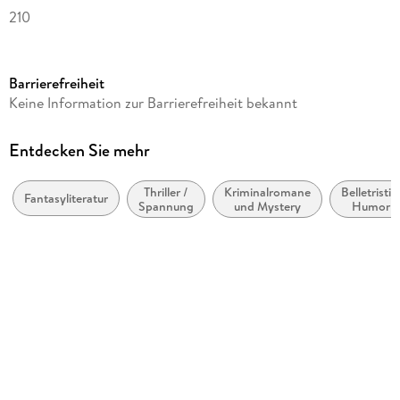
210
Dateigröße
0,44 MB
Barrierefreiheit
Reihe
Keine Information zur Barrierefreiheit bekannt
Paranormal Investigation Bureau, 8
Autor/Autorin
Entdecken Sie mehr
Dionne Lister
Thriller /
Kriminalromane
Belletristik
Verlag/Hersteller
Fantasyliteratur
Spannung
und Mystery
Humor
via tolino media
Kopierschutz
ohne Kopierschutz
Family Sharing
Ja
Produktart
EBOOK
Dateiformat