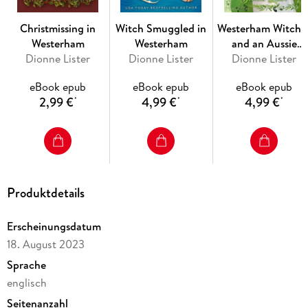
Christmissing in
Witch Smuggled in
Westerham Witche
Westerham
Westerham
and an Aussie
Dionne Lister
Dionne Lister
Misadventure
Dionne Lister
eBook epub
eBook epub
eBook epub
2,99 €
4,99 €
4,99 €
*
*
*
Produktdetails
Erscheinungsdatum
18. August 2023
Sprache
englisch
Seitenanzahl