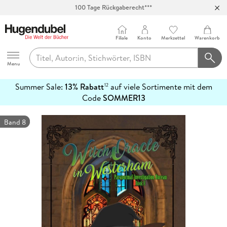
100 Tage Rückgaberecht***
Abholung in über 100 Filialen
Filiale
Konto
Merkzettel
Warenkorb
Hugendubel
Menu
Summer Sale:
13% Rabatt
auf viele Sortimente mit dem
12
mehr
Code
SOMMER13
erfahren
Band 8