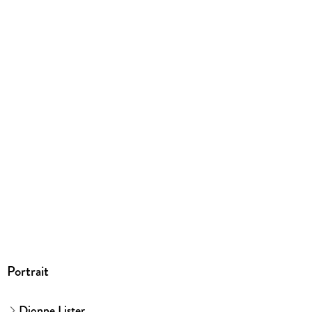
EPUB
ISBN
9783757954765
Portrait
Dionne Lister