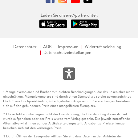
Laden Sie unsere App herunter.
Datenschutz
AGB
Impressum
Widerrufsbelehrung
Datenschutzeinstellungen
Mängelexemplare sind Bücher mit leichten Beschädigungen, die das Lesen aber nicht
1
einschränken. Mängelexemplare sind durch einen Stempel als solche gekennzeichnet.
Die frühere Buchpreisbindung ist aufgehoben. Angaben zu Preissenkungen beziehen
sich auf den gebundenen Preis eines mangelfreien Exemplars.
Diese Artikel unterliegen nicht der Preisbindung, die Preisbindung dieser Artikel
2
wurde aufgehoben oder der Preis wurde vom Verlag gesenkt. Die jeweils zutreffende
Alternative wird Ihnen auf der Artikelseite dargestellt. Angaben zu Preissenkungen
beziehen sich auf den vorherigen Preis.
Durch Öffnen der Leseprobe willigen Sie ein, dass Daten an den Anbieter der
3