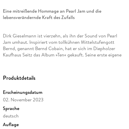
Eine mitreißende Hommage an Pearl Jam und die
lebensverändernde Kraft des Zufalls
Dirk Gieselmann ist vierzehn, als ihn der Sound von Pearl
Jam umhaut. Inspiriert vom tollkühnen Mittelstufengott
Bernd, genannt Bernd Cobain, hat er sich im Diepholzer
Kaufhaus Seitz das Album »Ten« gekauft. Seine erste eigene
CD. Jetzt sitzt er vor der heiligen Stereoanlage seiner
Schwester, hört die ersten Takte von »Once«, die flirrenden
Gitarren, die überirdische Stimme Eddie Vedders - und spürt
Produktdetails
sofort, dass das hier alles verändern wird.
Erscheinungsdatum
Die Wut, der Schmerz und die Wucht des Grunge erschüttern
02. November 2023
den bisher so zurückhaltenden Jungen. Lassen ihn
Sprache
rebellieren. Verändern seinen Blick auf das, was eben noch
deutsch
seine Welt war und ihm mit einem Mal eng und spießig
erscheint: Bushaltestelle, Kaffeekränzchen, Kühe,
Auflage