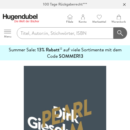
100 Tage Rückgaberecht***
Abholung in über 100 Filialen
Filiale
Konto
Merkzettel
Warenkorb
Hugendubel
Menu
Summer Sale:
13% Rabatt
auf viele Sortimente mit dem
12
mehr
Code
SOMMER13
erfahren