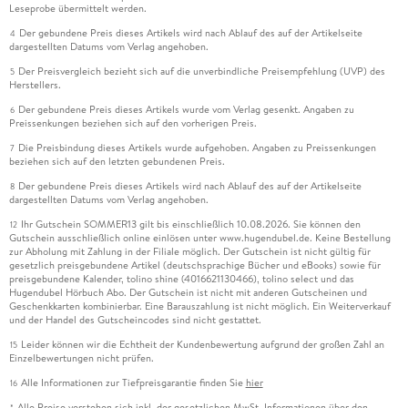
Leseprobe übermittelt werden.
Der gebundene Preis dieses Artikels wird nach Ablauf des auf der Artikelseite
4
dargestellten Datums vom Verlag angehoben.
Der Preisvergleich bezieht sich auf die unverbindliche Preisempfehlung (UVP) des
5
Herstellers.
Der gebundene Preis dieses Artikels wurde vom Verlag gesenkt. Angaben zu
6
Preissenkungen beziehen sich auf den vorherigen Preis.
Die Preisbindung dieses Artikels wurde aufgehoben. Angaben zu Preissenkungen
7
beziehen sich auf den letzten gebundenen Preis.
Der gebundene Preis dieses Artikels wird nach Ablauf des auf der Artikelseite
8
dargestellten Datums vom Verlag angehoben.
Ihr Gutschein SOMMER13 gilt bis einschließlich 10.08.2026. Sie können den
12
Gutschein ausschließlich online einlösen unter www.hugendubel.de. Keine Bestellung
zur Abholung mit Zahlung in der Filiale möglich. Der Gutschein ist nicht gültig für
gesetzlich preisgebundene Artikel (deutschsprachige Bücher und eBooks) sowie für
preisgebundene Kalender, tolino shine (4016621130466), tolino select und das
Hugendubel Hörbuch Abo. Der Gutschein ist nicht mit anderen Gutscheinen und
Geschenkkarten kombinierbar. Eine Barauszahlung ist nicht möglich. Ein Weiterverkauf
und der Handel des Gutscheincodes sind nicht gestattet.
Leider können wir die Echtheit der Kundenbewertung aufgrund der großen Zahl an
15
Einzelbewertungen nicht prüfen.
Alle Informationen zur Tiefpreisgarantie finden Sie
hier
16
Alle Preise verstehen sich inkl. der gesetzlichen MwSt. Informationen über den
*