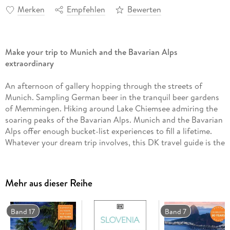
Merken
Empfehlen
Bewerten
Make your trip to Munich and the Bavarian Alps
extraordinary
An afternoon of gallery hopping through the streets of
Munich. Sampling German beer in the tranquil beer gardens
of Memmingen. Hiking around Lake Chiemsee admiring the
soaring peaks of the Bavarian Alps. Munich and the Bavarian
Alps offer enough bucket-list experiences to fill a lifetime.
Whatever your dream trip involves, this DK travel guide is the
perfect companion.
With a brand-new design, beautiful new photography and
Mehr aus dieser Reihe
new inspirational content, this fully updated guide brings
Munich and the Bavarian Alps to life, transporting you there
like no other travel guide does. Inside, you'll find trusted
Band 17
Band 7
travel advice, expert-led insights, detailed breakdowns of all