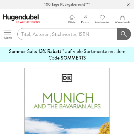
100 Tage Rückgaberecht***
Abholung in über 100 Filialen
Filiale
Konto
Merkzettel
Warenkorb
Hugendubel
Menu
Summer Sale:
13% Rabatt
auf viele Sortimente mit dem
12
mehr
Code
SOMMER13
erfahren