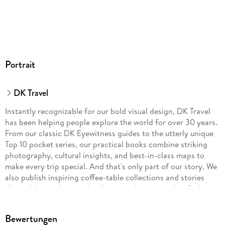
Portrait
DK Travel
Instantly recognizable for our bold visual design, DK Travel
has been helping people explore the world for over 30 years.
From our classic DK Eyewitness guides to the utterly unique
Top 10 pocket series, our practical books combine striking
photography, cultural insights, and best-in-class maps to
make every trip special. And that's only part of our story. We
also publish inspiring coffee-table collections and stories
that celebrate the people, places, and passions that fuel your
armchair wanderlust. Whether you're dreaming, planning, or
reminiscing, DK Travel brings the world to you, wherever you
Bewertungen
want to go.