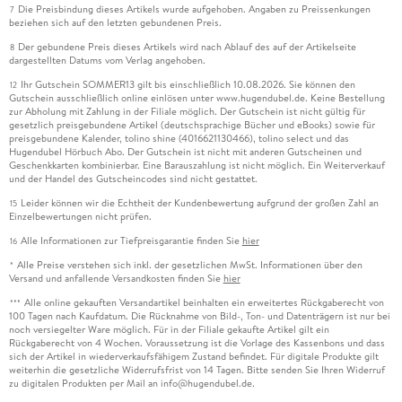
Die Preisbindung dieses Artikels wurde aufgehoben. Angaben zu Preissenkungen
7
beziehen sich auf den letzten gebundenen Preis.
Der gebundene Preis dieses Artikels wird nach Ablauf des auf der Artikelseite
8
dargestellten Datums vom Verlag angehoben.
Ihr Gutschein SOMMER13 gilt bis einschließlich 10.08.2026. Sie können den
12
Gutschein ausschließlich online einlösen unter www.hugendubel.de. Keine Bestellung
zur Abholung mit Zahlung in der Filiale möglich. Der Gutschein ist nicht gültig für
gesetzlich preisgebundene Artikel (deutschsprachige Bücher und eBooks) sowie für
preisgebundene Kalender, tolino shine (4016621130466), tolino select und das
Hugendubel Hörbuch Abo. Der Gutschein ist nicht mit anderen Gutscheinen und
Geschenkkarten kombinierbar. Eine Barauszahlung ist nicht möglich. Ein Weiterverkauf
und der Handel des Gutscheincodes sind nicht gestattet.
Leider können wir die Echtheit der Kundenbewertung aufgrund der großen Zahl an
15
Einzelbewertungen nicht prüfen.
Alle Informationen zur Tiefpreisgarantie finden Sie
hier
16
Alle Preise verstehen sich inkl. der gesetzlichen MwSt. Informationen über den
*
Versand und anfallende Versandkosten finden Sie
hier
Alle online gekauften Versandartikel beinhalten ein erweitertes Rückgaberecht von
***
100 Tagen nach Kaufdatum. Die Rücknahme von Bild-, Ton- und Datenträgern ist nur bei
noch versiegelter Ware möglich. Für in der Filiale gekaufte Artikel gilt ein
Rückgaberecht von 4 Wochen. Voraussetzung ist die Vorlage des Kassenbons und dass
sich der Artikel in wiederverkaufsfähigem Zustand befindet. Für digitale Produkte gilt
weiterhin die gesetzliche Widerrufsfrist von 14 Tagen. Bitte senden Sie Ihren Widerruf
zu digitalen Produkten per Mail an info@hugendubel.de.