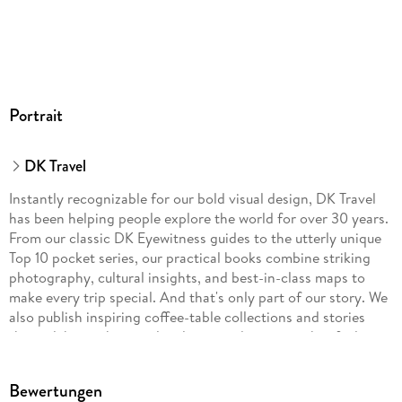
Portrait
DK Travel
Instantly recognizable for our bold visual design, DK Travel
has been helping people explore the world for over 30 years.
From our classic DK Eyewitness guides to the utterly unique
Top 10 pocket series, our practical books combine striking
photography, cultural insights, and best-in-class maps to
make every trip special. And that's only part of our story. We
also publish inspiring coffee-table collections and stories
that celebrate the people, places, and passions that fuel your
armchair wanderlust. Whether you're dreaming, planning, or
reminiscing, DK Travel brings the world to you, wherever you
Bewertungen
want to go.