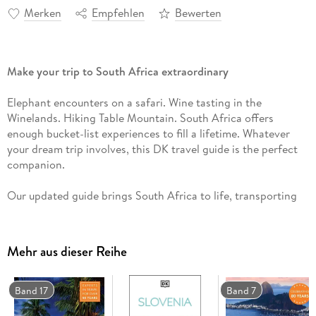
Merken
Empfehlen
Bewerten
Make your trip to South Africa extraordinary
Elephant encounters on a safari. Wine tasting in the
Winelands. Hiking Table Mountain. South Africa offers
enough bucket-list experiences to fill a lifetime. Whatever
your dream trip involves, this DK travel guide is the perfect
companion.
Our updated guide brings South Africa to life, transporting
you there like no other travel guide does with expert-led
insights, trusted travel advice, detailed breakdowns of all the
must-see sights, photographs on practically every page, and
Mehr aus dieser Reihe
our hand-drawn illustrations, which take you inside the
country's buildings and neighbourhoods.
Band 17
Band 7
You'll discover: