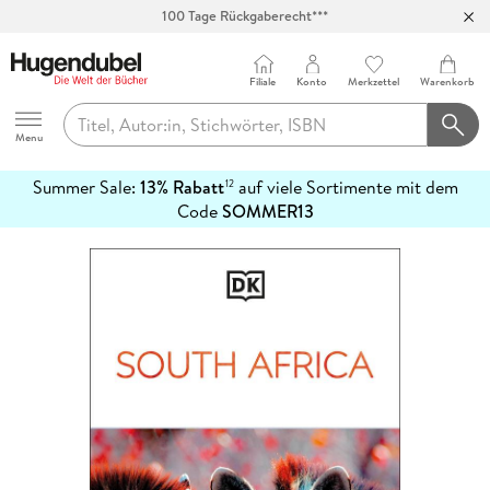
100 Tage Rückgaberecht***
Abholung in über 100 Filialen
Filiale
Konto
Merkzettel
Warenkorb
Hugendubel
Menu
Summer Sale:
13% Rabatt
auf viele Sortimente mit dem
12
mehr
Code
SOMMER13
erfahren