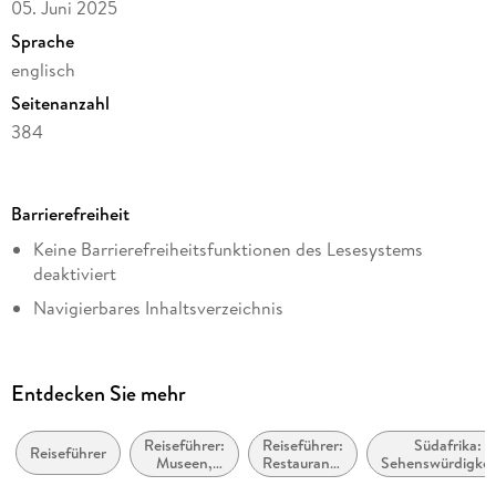
05. Juni 2025
Sprache
englisch
Seitenanzahl
384
Dateigröße
299,46 MB
Barrierefreiheit
Reihe
Keine Barrierefreiheitsfunktionen des Lesesystems
Travel Guide
deaktiviert
Autor/Autorin
Navigierbares Inhaltsverzeichnis
DK Travel, Philip Briggs
Logische Lesereihenfolge eingehalten
Verlag/Hersteller
Hoher Farbkontrast für bessere Lesbarkeit
Dorling Kindersley Ltd
Entdecken Sie mehr
Alle Texte können angepasst werden
Kopierschutz
mit Adobe-DRM-Kopierschutz
Reiseführer:
Reiseführer:
Südafrika:
Weitere Hinweise:
Reiseführer
Museen,
Restaurants
Sehenswürdigkei
accessiblefilesrequests@penguinrandomhouse.co.uk
Produktart
historische
und Cafés