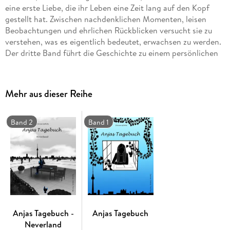
eine erste Liebe, die ihr Leben eine Zeit lang auf den Kopf
gestellt hat. Zwischen nachdenklichen Momenten, leisen
Beobachtungen und ehrlichen Rückblicken versucht sie zu
verstehen, was es eigentlich bedeutet, erwachsen zu werden.
Der dritte Band führt die Geschichte zu einem persönlichen
Abschluss und lässt Anja noch einmal auf die Ereignisse ihrer
Tagebücher zurückblicken. Damit ist die Reihe zunächst
beendet doch vielleicht wird Anja eines Tages ihr Tagebuch
Mehr aus dieser Reihe
wiederfinden und erneut zu schreiben beginnen. Wer weiß,
welche Geschichten dann noch erzählt werden wollen.
Band 2
Band 1
Diese Geschichte ist besonders geeignet für Leserinnen und
Leser, die:
- Tagebuchromane mögen, in denen eine Figur offen und
ehrlich ihre Gedanken erzählt
- Geschichten über die erste Liebe und die Gefühle des
Anjas Tagebuch -
Anjas Tagebuch
Erwachsenwerdens lesen möchten
Neverland