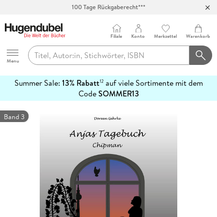
100 Tage Rückgaberecht***
Abholung in über 100 Filialen
Filiale
Konto
Merkzettel
Warenkorb
Hugendubel
Menu
Summer Sale:
13% Rabatt
auf viele Sortimente mit dem
12
mehr
Code
SOMMER13
erfahren
Band 3