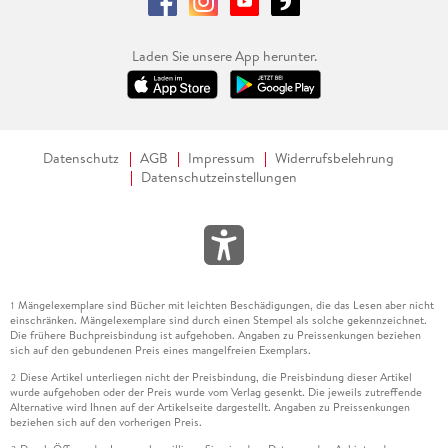
Laden Sie unsere App herunter.
Datenschutz
AGB
Impressum
Widerrufsbelehrung
Datenschutzeinstellungen
Mängelexemplare sind Bücher mit leichten Beschädigungen, die das Lesen aber nicht
1
einschränken. Mängelexemplare sind durch einen Stempel als solche gekennzeichnet.
Die frühere Buchpreisbindung ist aufgehoben. Angaben zu Preissenkungen beziehen
sich auf den gebundenen Preis eines mangelfreien Exemplars.
Diese Artikel unterliegen nicht der Preisbindung, die Preisbindung dieser Artikel
2
wurde aufgehoben oder der Preis wurde vom Verlag gesenkt. Die jeweils zutreffende
Alternative wird Ihnen auf der Artikelseite dargestellt. Angaben zu Preissenkungen
beziehen sich auf den vorherigen Preis.