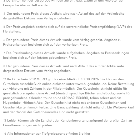
Durch Öffnen der Leseprobe willigen Sie ein, dass Daten an den Anbieter der
3
Leseprobe übermittelt werden.
Der gebundene Preis dieses Artikels wird nach Ablauf des auf der Artikelseite
4
dargestellten Datums vom Verlag angehoben.
Der Preisvergleich bezieht sich auf die unverbindliche Preisempfehlung (UVP) des
5
Herstellers.
Der gebundene Preis dieses Artikels wurde vom Verlag gesenkt. Angaben zu
6
Preissenkungen beziehen sich auf den vorherigen Preis.
Die Preisbindung dieses Artikels wurde aufgehoben. Angaben zu Preissenkungen
7
beziehen sich auf den letzten gebundenen Preis.
Der gebundene Preis dieses Artikels wird nach Ablauf des auf der Artikelseite
8
dargestellten Datums vom Verlag angehoben.
Ihr Gutschein SOMMER13 gilt bis einschließlich 10.08.2026. Sie können den
12
Gutschein ausschließlich online einlösen unter www.hugendubel.de. Keine Bestellung
zur Abholung mit Zahlung in der Filiale möglich. Der Gutschein ist nicht gültig für
gesetzlich preisgebundene Artikel (deutschsprachige Bücher und eBooks) sowie für
preisgebundene Kalender, tolino shine (4016621130466), tolino select und das
Hugendubel Hörbuch Abo. Der Gutschein ist nicht mit anderen Gutscheinen und
Geschenkkarten kombinierbar. Eine Barauszahlung ist nicht möglich. Ein Weiterverkauf
und der Handel des Gutscheincodes sind nicht gestattet.
Leider können wir die Echtheit der Kundenbewertung aufgrund der großen Zahl an
15
Einzelbewertungen nicht prüfen.
Alle Informationen zur Tiefpreisgarantie finden Sie
hier
16