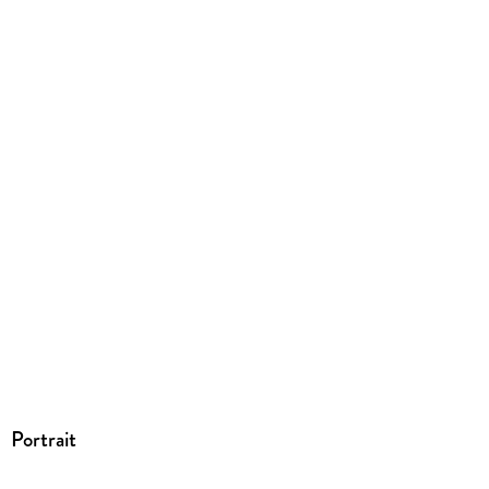
EPUB
ISBN
9783982000930
Portrait