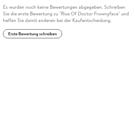
and the writing reference DOCTOR FROWNYFACE'S
Es wurden noch keine Bewertungen abgegeben. Schreiben
SPOOKY WORD LIST TO IMPRESS PEOPLE WITH AT
Sie die erste Bewertung zu "Rise Of Doctor Frownyface" und
PARTIES, BARS, OR ORGIES*. He is also the owner of the
helfen Sie damit anderen bei der Kaufentscheidung.
indie horror comedy publishing company READ-O-VISION.
Erste Bewertung schreiben