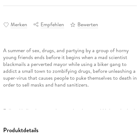
Merken
Empfehlen
Bewerten
A summer of sex, drugs, and partying by a group of horny
young friends ends before it begins when a mad scientist
blackmails a perverted mayor while using a biker gang to
addict a small town to zombifying drugs, before unleashing a
super-virus that causes people to puke themselves to death in
order to sell masks and hand sanitizers.
Follow Molly, the mayor's step-daughter, and Holtie, the bad
boy from the good side of town, as they fall in love, battle a
mad scientist, DOCTOR FROWNYFACE, and try to rescue
Produktdetails
the world from his sinister clutches. Mad Scientist? He isn't
mad. He's just mildly disappointed.