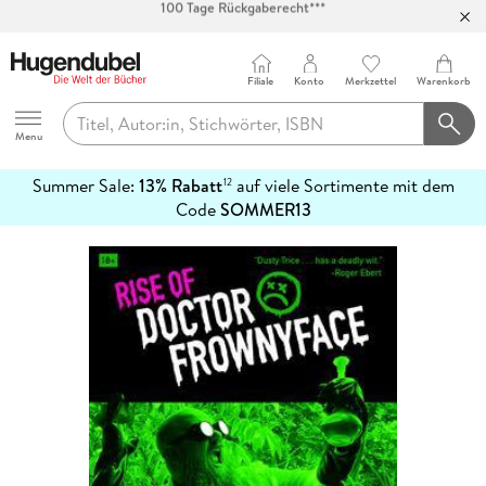
Abholung in über 100 Filialen
Filiale
Konto
Merkzettel
Warenkorb
Hugendubel
Menu
Summer Sale:
13% Rabatt
auf viele Sortimente mit dem
12
mehr
Code
SOMMER13
erfahren