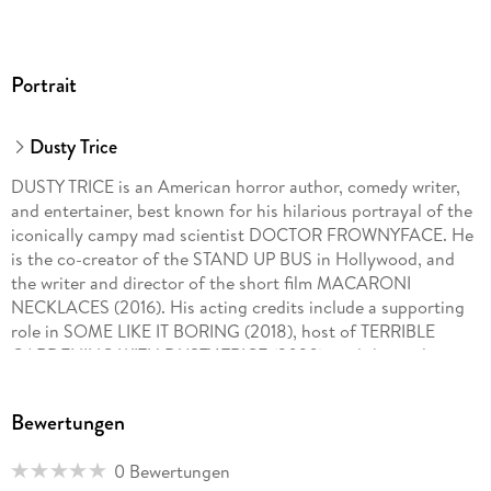
Portrait
Dusty Trice
DUSTY TRICE is an American horror author, comedy writer,
and entertainer, best known for his hilarious portrayal of the
iconically campy mad scientist DOCTOR FROWNYFACE. He
is the co-creator of the STAND UP BUS in Hollywood, and
the writer and director of the short film MACARONI
NECKLACES (2016). His acting credits include a supporting
role in SOME LIKE IT BORING (2018), host of TERRIBLE
GARDENING WITH DUSTY TRICE (2020), and the titular
character in BEAUREGARD (2019), in which he did his own
stunts. . . completely nude. Dusty is the author of several
Bewertungen
comedy screenplays, as well as four books, including RISE OF
DOCTOR FROWNYFACE, CHEAP PLASTIC SKELETONS
0 Bewertungen
FROM HELL, DEATH MASKS OF THE RICH AND FAMOUS,