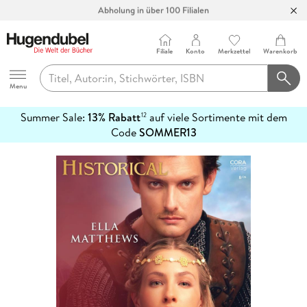
Abholung in über 100 Filialen
Filiale
Konto
Merkzettel
Warenkorb
Hugendubel
Menu
Summer Sale:
13% Rabatt
auf viele Sortimente mit dem
12
mehr
Code
SOMMER13
erfahren