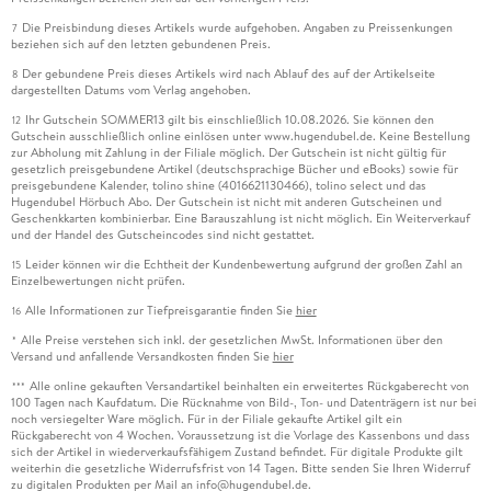
Die Preisbindung dieses Artikels wurde aufgehoben. Angaben zu Preissenkungen
7
beziehen sich auf den letzten gebundenen Preis.
Der gebundene Preis dieses Artikels wird nach Ablauf des auf der Artikelseite
8
dargestellten Datums vom Verlag angehoben.
Ihr Gutschein SOMMER13 gilt bis einschließlich 10.08.2026. Sie können den
12
Gutschein ausschließlich online einlösen unter www.hugendubel.de. Keine Bestellung
zur Abholung mit Zahlung in der Filiale möglich. Der Gutschein ist nicht gültig für
gesetzlich preisgebundene Artikel (deutschsprachige Bücher und eBooks) sowie für
preisgebundene Kalender, tolino shine (4016621130466), tolino select und das
Hugendubel Hörbuch Abo. Der Gutschein ist nicht mit anderen Gutscheinen und
Geschenkkarten kombinierbar. Eine Barauszahlung ist nicht möglich. Ein Weiterverkauf
und der Handel des Gutscheincodes sind nicht gestattet.
Leider können wir die Echtheit der Kundenbewertung aufgrund der großen Zahl an
15
Einzelbewertungen nicht prüfen.
Alle Informationen zur Tiefpreisgarantie finden Sie
hier
16
Alle Preise verstehen sich inkl. der gesetzlichen MwSt. Informationen über den
*
Versand und anfallende Versandkosten finden Sie
hier
Alle online gekauften Versandartikel beinhalten ein erweitertes Rückgaberecht von
***
100 Tagen nach Kaufdatum. Die Rücknahme von Bild-, Ton- und Datenträgern ist nur bei
noch versiegelter Ware möglich. Für in der Filiale gekaufte Artikel gilt ein
Rückgaberecht von 4 Wochen. Voraussetzung ist die Vorlage des Kassenbons und dass
sich der Artikel in wiederverkaufsfähigem Zustand befindet. Für digitale Produkte gilt
weiterhin die gesetzliche Widerrufsfrist von 14 Tagen. Bitte senden Sie Ihren Widerruf
zu digitalen Produkten per Mail an info@hugendubel.de.