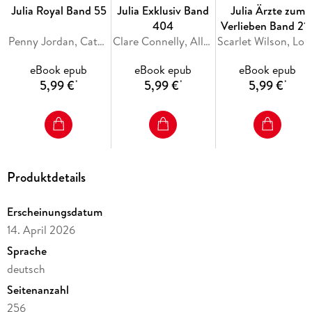
Julia Royal Band 55
Julia Exklusiv Band
Julia Ärzte zum
404
Verlieben Band 21
Penny Jordan, Catherine George, Sara Craven
Clare Connelly, Ally Blake, Maya Blake
Scarlet Wils
eBook epub
eBook epub
eBook epub
5,99 €
5,99 €
5,99 €
*
*
*
Produktdetails
Erscheinungsdatum
14. April 2026
Sprache
deutsch
Seitenanzahl
256