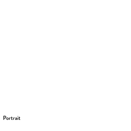
Dateiformat
EPUB
ISBN
9783360500311
Portrait