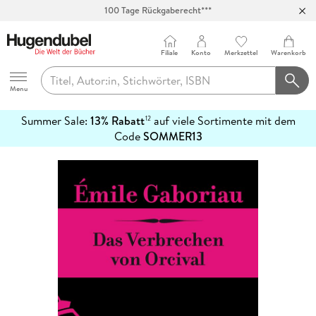
100 Tage Rückgaberecht***
Abholung in über 100 Filialen
Filiale
Konto
Merkzettel
Warenkorb
Hugendubel
Menu
Summer Sale:
13% Rabatt
auf viele Sortimente mit dem
12
mehr
Code
SOMMER13
erfahren