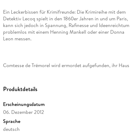
Ein Leckerbissen für Krimifreunde: Die Krimireihe mit dem
Detektiv Lecoq spielt in den 1860er Jahren in und um Paris,
kann sich jedoch in Spannung, Rafinesse und Ideenreichtum
problemlos mit einem Henning Mankell oder einer Donna
Comtesse de Trémorel wird ermordet aufgefunden, ihr Haus
verwüstet und durchwühlt. Von ihrem Gatten fehlt jede Spur,
doch dass auch er den Banditen zum Opfer fiel, scheint
zweifelsfrei. Ein Sündenbock ist schnell gefunden, doch wo
Produktdetails
ist das Motiv? Monsieur Lecoq kommt aus Paris zu Hilfe. . .
Erscheinungsdatum
06. Dezember 2012
Sprache
deutsch