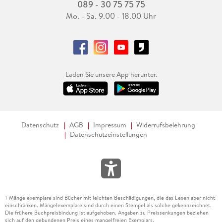
089 - 30 75 75 75
Mo. - Sa. 9.00 - 18.00 Uhr
Laden Sie unsere App herunter.
Datenschutz
AGB
Impressum
Widerrufsbelehrung
Datenschutzeinstellungen
Mängelexemplare sind Bücher mit leichten Beschädigungen, die das Lesen aber nicht
1
einschränken. Mängelexemplare sind durch einen Stempel als solche gekennzeichnet.
Die frühere Buchpreisbindung ist aufgehoben. Angaben zu Preissenkungen beziehen
sich auf den gebundenen Preis eines mangelfreien Exemplars.