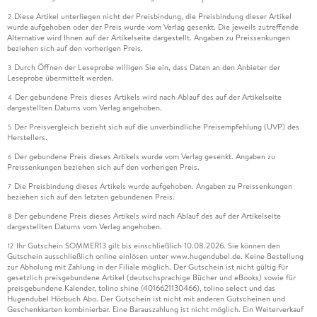
Diese Artikel unterliegen nicht der Preisbindung, die Preisbindung dieser Artikel
2
wurde aufgehoben oder der Preis wurde vom Verlag gesenkt. Die jeweils zutreffende
Alternative wird Ihnen auf der Artikelseite dargestellt. Angaben zu Preissenkungen
beziehen sich auf den vorherigen Preis.
Durch Öffnen der Leseprobe willigen Sie ein, dass Daten an den Anbieter der
3
Leseprobe übermittelt werden.
Der gebundene Preis dieses Artikels wird nach Ablauf des auf der Artikelseite
4
dargestellten Datums vom Verlag angehoben.
Der Preisvergleich bezieht sich auf die unverbindliche Preisempfehlung (UVP) des
5
Herstellers.
Der gebundene Preis dieses Artikels wurde vom Verlag gesenkt. Angaben zu
6
Preissenkungen beziehen sich auf den vorherigen Preis.
Die Preisbindung dieses Artikels wurde aufgehoben. Angaben zu Preissenkungen
7
beziehen sich auf den letzten gebundenen Preis.
Der gebundene Preis dieses Artikels wird nach Ablauf des auf der Artikelseite
8
dargestellten Datums vom Verlag angehoben.
Ihr Gutschein SOMMER13 gilt bis einschließlich 10.08.2026. Sie können den
12
Gutschein ausschließlich online einlösen unter www.hugendubel.de. Keine Bestellung
zur Abholung mit Zahlung in der Filiale möglich. Der Gutschein ist nicht gültig für
gesetzlich preisgebundene Artikel (deutschsprachige Bücher und eBooks) sowie für
preisgebundene Kalender, tolino shine (4016621130466), tolino select und das
Hugendubel Hörbuch Abo. Der Gutschein ist nicht mit anderen Gutscheinen und
Geschenkkarten kombinierbar. Eine Barauszahlung ist nicht möglich. Ein Weiterverkauf