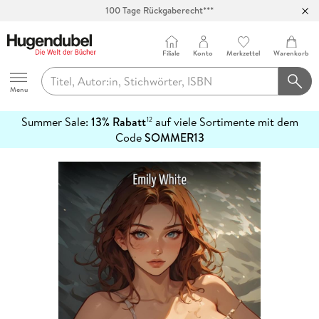
100 Tage Rückgaberecht***
Abholung in über 100 Filialen
Filiale
Konto
Merkzettel
Warenkorb
Hugendubel
Menu
Summer Sale:
13% Rabatt
auf viele Sortimente mit dem
12
mehr
Code
SOMMER13
erfahren