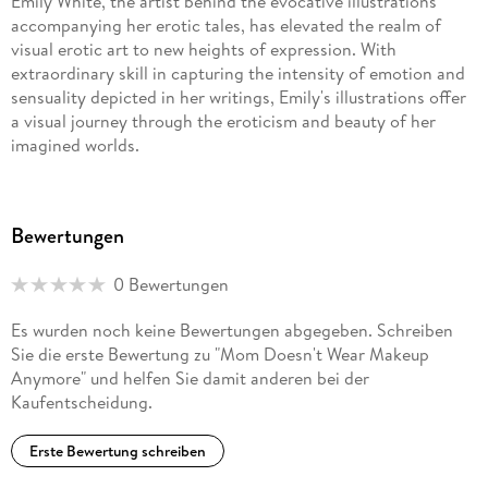
Emily White, the artist behind the evocative illustrations
accompanying her erotic tales, has elevated the realm of
visual erotic art to new heights of expression. With
extraordinary skill in capturing the intensity of emotion and
sensuality depicted in her writings, Emily's illustrations offer
a visual journey through the eroticism and beauty of her
imagined worlds.
Every stroke of her digital brush is infused with passion,
bringing characters and scenes to life with remarkable
Bewertungen
precision. Emily's hentai illustrations are not mere visual
accompaniments but integral elements for a complete
0 Bewertungen
understanding of the intricately woven stories within the
pages of her erotic novels.
Es wurden noch keine Bewertungen abgegeben. Schreiben
Sie die erste Bewertung zu "Mom Doesn't Wear Makeup
Boasting a distinctive artistic style that merges the tradition
Anymore" und helfen Sie damit anderen bei der
of Japanese hentai with a uniquely personal touch, Emily
Kaufentscheidung.
transforms the human form into a sensual work of art. Her
provocative images are carefully crafted, breathing life into a
Erste Bewertung schreiben
realm of fantasies and desires through sensual details and a
vibrant array of colors.