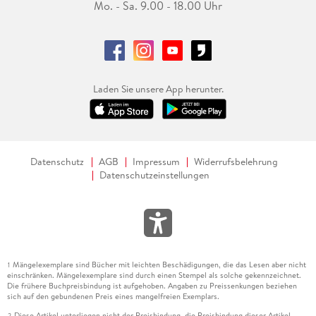
Mo. - Sa. 9.00 - 18.00 Uhr
Laden Sie unsere App herunter.
Datenschutz
AGB
Impressum
Widerrufsbelehrung
Datenschutzeinstellungen
Mängelexemplare sind Bücher mit leichten Beschädigungen, die das Lesen aber nicht
1
einschränken. Mängelexemplare sind durch einen Stempel als solche gekennzeichnet.
Die frühere Buchpreisbindung ist aufgehoben. Angaben zu Preissenkungen beziehen
sich auf den gebundenen Preis eines mangelfreien Exemplars.
Diese Artikel unterliegen nicht der Preisbindung, die Preisbindung dieser Artikel
2