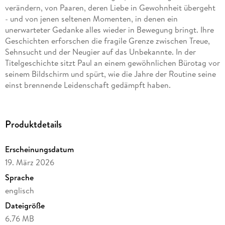
verändern, von Paaren, deren Liebe in Gewohnheit übergeht
- und von jenen seltenen Momenten, in denen ein
unerwarteter Gedanke alles wieder in Bewegung bringt. Ihre
Geschichten erforschen die fragile Grenze zwischen Treue,
Sehnsucht und der Neugier auf das Unbekannte. In der
Titelgeschichte sitzt Paul an einem gewöhnlichen Bürotag vor
seinem Bildschirm und spürt, wie die Jahre der Routine seine
einst brennende Leidenschaft gedämpft haben.
Gespräche über Kaffee und müde Witze verbergen eine
tiefere Frage: Was geschieht, wenn zwei Menschen einander
Produktdetails
so gut kennen, dass nichts mehr überrascht? Ein scheinbar
harmloser Vorschlag, halb im Scherz ausgesprochen, beginnt
Erscheinungsdatum
plötzlich eine neue Richtung zu nehmen. Zwischen Zweifel,
19. März 2026
Nervosität und einer unerwarteten elektrischen Spannung
entdecken Paul und Helen, dass auch langjährige Liebe noch
Sprache
Geheimnisse birgt - und dass manchmal ein riskanter
englisch
Gedanke genügt, um ein schlafendes Feuer wieder zum
Dateigröße
Glühen zu bringen.
6,76 MB