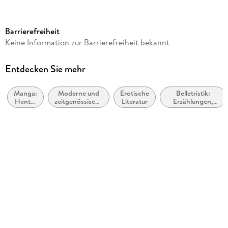
Altersempfehlung
ab 18 Jahre
Barrierefreiheit
Autor/Autorin
Keine Information zur Barrierefreiheit bekannt
Emily White
Verlag/Hersteller
Entdecken Sie mehr
tredition
Manga:
Moderne und
Erotische
Belletristik:
Kopierschutz
Hentai
zeitgenössische
Literatur
Erzählungen,
ohne Kopierschutz
Manga
Belletristik:
Kurzgeschichten,
allgemein und
Short Stories
Produktart
literarisch
EBOOK
Dateiformat
EPUB
ISBN
9783384862310