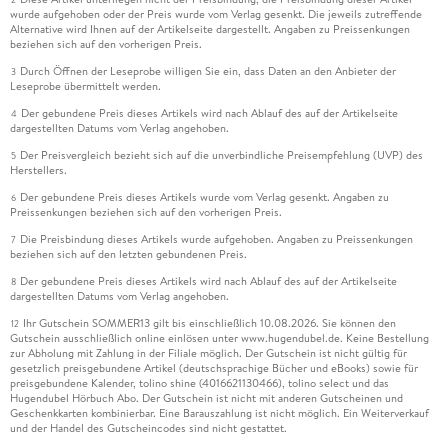
wurde aufgehoben oder der Preis wurde vom Verlag gesenkt. Die jeweils zutreffende
Alternative wird Ihnen auf der Artikelseite dargestellt. Angaben zu Preissenkungen
beziehen sich auf den vorherigen Preis.
Durch Öffnen der Leseprobe willigen Sie ein, dass Daten an den Anbieter der
3
Leseprobe übermittelt werden.
Der gebundene Preis dieses Artikels wird nach Ablauf des auf der Artikelseite
4
dargestellten Datums vom Verlag angehoben.
Der Preisvergleich bezieht sich auf die unverbindliche Preisempfehlung (UVP) des
5
Herstellers.
Der gebundene Preis dieses Artikels wurde vom Verlag gesenkt. Angaben zu
6
Preissenkungen beziehen sich auf den vorherigen Preis.
Die Preisbindung dieses Artikels wurde aufgehoben. Angaben zu Preissenkungen
7
beziehen sich auf den letzten gebundenen Preis.
Der gebundene Preis dieses Artikels wird nach Ablauf des auf der Artikelseite
8
dargestellten Datums vom Verlag angehoben.
Ihr Gutschein SOMMER13 gilt bis einschließlich 10.08.2026. Sie können den
12
Gutschein ausschließlich online einlösen unter www.hugendubel.de. Keine Bestellung
zur Abholung mit Zahlung in der Filiale möglich. Der Gutschein ist nicht gültig für
gesetzlich preisgebundene Artikel (deutschsprachige Bücher und eBooks) sowie für
preisgebundene Kalender, tolino shine (4016621130466), tolino select und das
Hugendubel Hörbuch Abo. Der Gutschein ist nicht mit anderen Gutscheinen und
Geschenkkarten kombinierbar. Eine Barauszahlung ist nicht möglich. Ein Weiterverkauf
und der Handel des Gutscheincodes sind nicht gestattet.