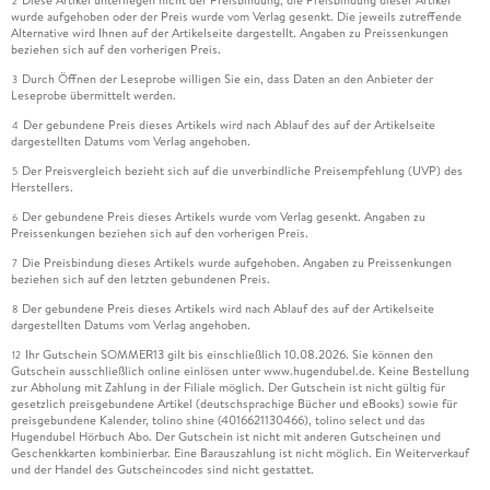
Diese Artikel unterliegen nicht der Preisbindung, die Preisbindung dieser Artikel
2
wurde aufgehoben oder der Preis wurde vom Verlag gesenkt. Die jeweils zutreffende
Alternative wird Ihnen auf der Artikelseite dargestellt. Angaben zu Preissenkungen
beziehen sich auf den vorherigen Preis.
Durch Öffnen der Leseprobe willigen Sie ein, dass Daten an den Anbieter der
3
Leseprobe übermittelt werden.
Der gebundene Preis dieses Artikels wird nach Ablauf des auf der Artikelseite
4
dargestellten Datums vom Verlag angehoben.
Der Preisvergleich bezieht sich auf die unverbindliche Preisempfehlung (UVP) des
5
Herstellers.
Der gebundene Preis dieses Artikels wurde vom Verlag gesenkt. Angaben zu
6
Preissenkungen beziehen sich auf den vorherigen Preis.
Die Preisbindung dieses Artikels wurde aufgehoben. Angaben zu Preissenkungen
7
beziehen sich auf den letzten gebundenen Preis.
Der gebundene Preis dieses Artikels wird nach Ablauf des auf der Artikelseite
8
dargestellten Datums vom Verlag angehoben.
Ihr Gutschein SOMMER13 gilt bis einschließlich 10.08.2026. Sie können den
12
Gutschein ausschließlich online einlösen unter www.hugendubel.de. Keine Bestellung
zur Abholung mit Zahlung in der Filiale möglich. Der Gutschein ist nicht gültig für
gesetzlich preisgebundene Artikel (deutschsprachige Bücher und eBooks) sowie für
preisgebundene Kalender, tolino shine (4016621130466), tolino select und das
Hugendubel Hörbuch Abo. Der Gutschein ist nicht mit anderen Gutscheinen und
Geschenkkarten kombinierbar. Eine Barauszahlung ist nicht möglich. Ein Weiterverkauf
und der Handel des Gutscheincodes sind nicht gestattet.