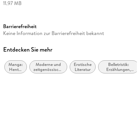
11,97 MB
Altersempfehlung
ab 18 Jahre
Barrierefreiheit
Autor/Autorin
Keine Information zur Barrierefreiheit bekannt
Emily White
Verlag/Hersteller
Entdecken Sie mehr
tredition
Manga:
Moderne und
Erotische
Belletristik:
Kopierschutz
Hentai
zeitgenössische
Literatur
Erzählungen,
ohne Kopierschutz
Manga
Belletristik:
Kurzgeschichten,
allgemein und
Short Stories
Produktart
literarisch
EBOOK
Dateiformat
EPUB
ISBN
9783384889607