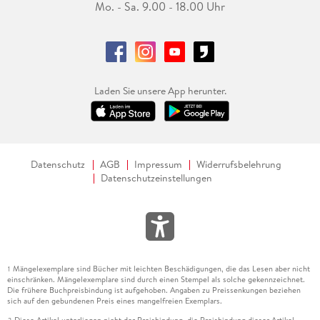
Mo. - Sa. 9.00 - 18.00 Uhr
Laden Sie unsere App herunter.
Datenschutz
AGB
Impressum
Widerrufsbelehrung
Datenschutzeinstellungen
Mängelexemplare sind Bücher mit leichten Beschädigungen, die das Lesen aber nicht
1
einschränken. Mängelexemplare sind durch einen Stempel als solche gekennzeichnet.
Die frühere Buchpreisbindung ist aufgehoben. Angaben zu Preissenkungen beziehen
sich auf den gebundenen Preis eines mangelfreien Exemplars.