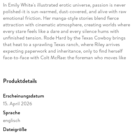
In Emily White's illustrated erotic universe, passion is never
polished-it is sun-warmed, dust-covered, and alive with raw
emotional friction. Her manga-style stories blend fierce
attraction with cinematic atmosphere, creating worlds where
every stare feels like a dare and every silence hums with
unfinished tension. Rode Hard by the Texas Cowboy brings
that heat to a sprawling Texas ranch, where Riley arrives
expecting paperwork and inheritance, only to find herself
face-to-face with Colt McRae: the foreman who moves like
he was carved from the land itself.
He is all leather, discipline, and dangerous restraint; she is
Produktdetails
city-bred defiance wrapped in soft edges and sharper pride.
Their first clash lands like thunder on dry ground, all sparks
Erscheinungsdatum
and challenge, until even the morning corral feels like a place
15. April 2026
where something wild could happen. Out here, desire does
not ask politely. It waits in the dust, watching, until someone
Sprache
finally breaks.
englisch
Dateigröße