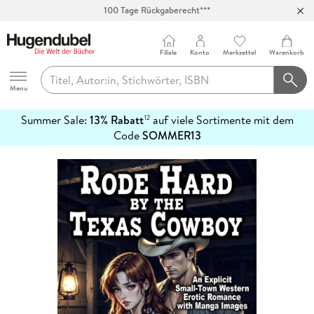
100 Tage Rückgaberecht***
Abholung in über 100 Filialen
Filiale
Konto
Merkzettel
Warenkorb
Hugendubel
Menu
Summer Sale:
13% Rabatt
auf viele Sortimente mit dem
12
mehr
Code
SOMMER13
erfahren