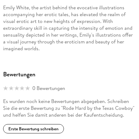
Emily White, the artist behind the evocative illustrations
accompanying her erotic tales, has elevated the realm of
visual erotic art to new heights of expression. With
extraordinary skill in capturing the intensity of emotion and
sensuality depicted in her writings, Emily's illustrations offer
a visual journey through the eroticism and beauty of her
imagined worlds.
Every stroke of her digital brush is infused with passion,
bringing characters and scenes to life with remarkable
Bewertungen
precision. Emily's hentai illustrations are not mere visual
accompaniments but integral elements for a complete
0 Bewertungen
understanding of the intricately woven stories within the
pages of her erotic novels.
Es wurden noch keine Bewertungen abgegeben. Schreiben
Sie die erste Bewertung zu "Rode Hard by the Texas Cowboy"
Boasting a distinctive artistic style that merges the tradition
und helfen Sie damit anderen bei der Kaufentscheidung.
of Japanese hentai with a uniquely personal touch, Emily
transforms the human form into a sensual work of art. Her
Erste Bewertung schreiben
provocative images are carefully crafted, breathing life into a
realm of fantasies and desires through sensual details and a