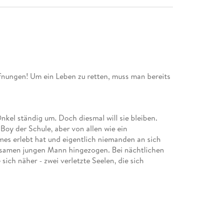
fnungen! Um ein Leben zu retten, muss man bereits
nkel ständig um. Doch diesmal will sie bleiben.
Boy der Schule, aber von allen wie ein
mes erlebt hat und eigentlich niemanden an sich
igsamen jungen Mann hingezogen. Bei nächtlichen
ch näher - zwei verletzte Seelen, die sich
in tragisches Ereignis plötzlich getrennt, und für
sich selbst zu verlieren droht. Als Evan nach langer
n sie gemeinsam eine Reise an, die ihr Verderben,