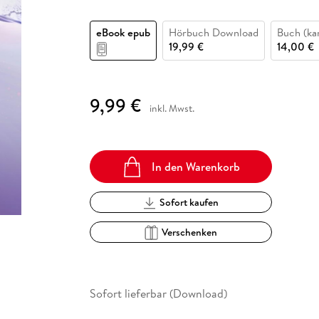
Fremdsprachige Bücher
n Lernhilfen
 Jugendbücher
eiber
Hörbuch Downloads im Bundle
cher
 Vergleich
 Puzzlezubehör
Lernen
New Adult
STABILO
Taschenbücher
eBook epub
Hörbuch Download
Buch (kar
hilfen
hriller
 Backen
er
lender
Ratgeber
19,99 €
14,00 €
op
hriller
Romance
Sachbücher
9,99 €
precher:innen
Science Fiction
inkl. Mwst.
Fremdsprachige Bücher
In den Warenkorb
Sofort kaufen
Verschenken
Sofort lieferbar (Download)