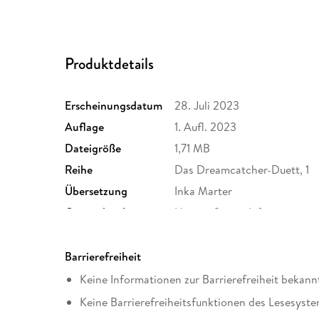
Produktdetails
Erscheinungsdatum
28. Juli 2023
Auflage
1. Aufl. 2023
Dateigröße
1,71 MB
Reihe
Das Dreamcatcher-Duett, 1
Übersetzung
Inka Marter
Originaltitel
How to Save a Life
Kopierschutz
mit Wasserzeichen versehen
Produktart
EBOOK
Barrierefreiheit
ISBN
9783736319998
Keine Informationen zur Barrierefreiheit bekann
Keine Barrierefreiheitsfunktionen des Lesesyste