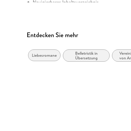
Navigierbares Inhaltsverzeichnis
Logische Lesereihenfolge eingehalten
Inhalt auch ohne Farbwahrnehmung verständlich
Alle Texte können angepasst werden
Entdecken Sie mehr
Belletristik in
Verein
Liebesromane
Übersetzung
von A