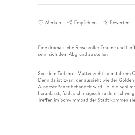
Merken
Empfehlen
Bewerten
Eine dramatische Reise voller Träume und Hof
sein, sich dem Abgrund zu stellen
Seit dem Tod ihrer Mutter zieht Jo mit ihrem O
Denn da ist Evan, der aussieht wie der Golden 
Ausgestoßener behandelt wird. Jo, die Schlim
heranlässt, fühlt sich magisch zu dem schwe
Treffen im Schwimmbad der Stadt kommen sie si
einander öffnen. Doch dann werden sie durch e
Jo beginnt erneut eine dunkle Zeit, in der sie 
Zeit völlig unerwartet wieder auftaucht, trete
aber auch ihre Rettung sein könnte.