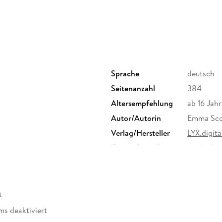
Sprache
deutsch
Seitenanzahl
384
Altersempfehlung
ab 16 Jahr
Autor/Autorin
Emma Sco
Verlag/Hersteller
LYX.digita
Originalsprache
englisch
Family Sharing
Ja
Dateiformat
EPUB
t
ms deaktiviert