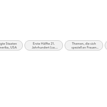
 dargestellt
igte Staaten
Erste Hälfte 21.
Themen, die sich
merika, USA
Jahrhundert (ca.
speziell an Frauen
2000 bis ca. 2050)
und/oder Mädchen
richten