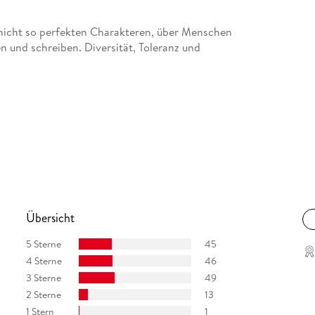
nicht so perfekten Charakteren, über Menschen
n und schreiben. Diversität, Toleranz und
Übersicht
5 Sterne
45
4 Sterne
46
3 Sterne
49
2 Sterne
13
1 Stern
1