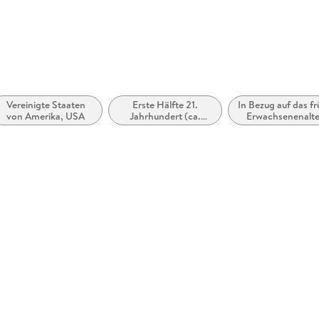
rhanden
 dargestellt
Vereinigte Staaten
Erste Hälfte 21.
In Bezug auf das f
von Amerika, USA
Jahrhundert (ca.
Erwachsenenalte
2000 bis ca. 2050)
(New Adult)
zugänglich