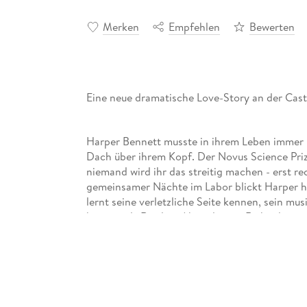
Merken
Empfehlen
Bewerten
Eine neue dramatische Love-Story an der Cast
Harper Bennett musste in ihrem Leben immer kä
Dach über ihrem Kopf. Der Novus Science Prize 
niemand wird ihr das streitig machen - erst 
gemeinsamer Nächte im Labor blickt Harper h
lernt seine verletzliche Seite kennen, sein musi
können als Rivalen. Aber als eine Reihe dramat
sie gearbeitet haben, müssen Harper und Orion 
aufs Spiel zu setzen.