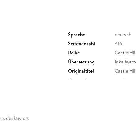
Sprache
deutsch
Seitenanzahl
416
Reihe
Castle Hi
Übersetzung
Inka Mart
Originaltitel
Castle Hi
Kopierschutz
mit Wasse
Produktart
EBOOK
ISBN
9783736
ms deaktiviert