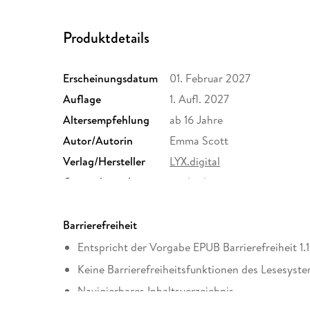
Produktdetails
Erscheinungsdatum
01. Februar 2027
Auflage
1. Aufl. 2027
Altersempfehlung
ab 16 Jahre
Autor/Autorin
Emma Scott
Verlag/Hersteller
LYX.digital
Originalsprache
englisch
Family Sharing
Ja
Dateiformat
EPUB
Barrierefreiheit
Entspricht der Vorgabe EPUB Barrierefreiheit 1.1
Keine Barrierefreiheitsfunktionen des Lesesyste
Navigierbares Inhaltsverzeichnis