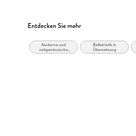
Logische Lesereihenfolge eingehalten
Kurze Alternativtexte (z.B. für Abbildungen) vo
Sprachkennzeichnung vorhanden
Entdecken Sie mehr
Inhalt auch ohne Farbwahrnehmung verständlich
Hoher Farbkontrast für bessere Lesbarkeit
Moderne und
Belletristik in
Landmark-Navigation vorhanden
zeitgenössische
Übersetzung
Liebesromane
Alle Texte können angepasst werden
Alle relevanten Inhalte sind über Screenreader 