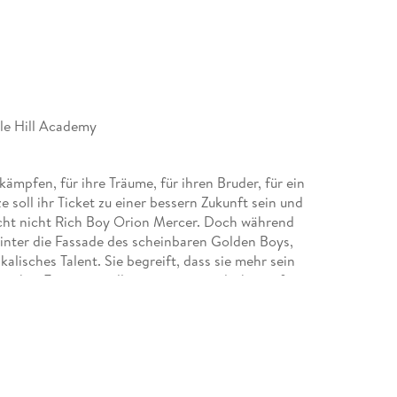
le Hill Academy
mpfen, für ihre Träume, für ihren Bruder, für ein
soll ihr Ticket zu einer bessern Zukunft sein und
recht nicht Rich Boy Orion Mercer. Doch während
inter die Fassade des scheinbaren Golden Boys,
kalisches Talent. Sie begreift, dass sie mehr sein
ischer Ereignisse alles zu zerstören droht, wofür
sich entscheiden, ob ihre Liebe es wert ist, alles