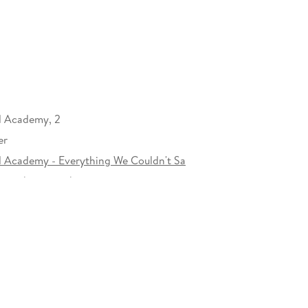
ll Academy, 2
er
ll Academy - Everything We Couldn't Sa
rzeichen versehen
327856