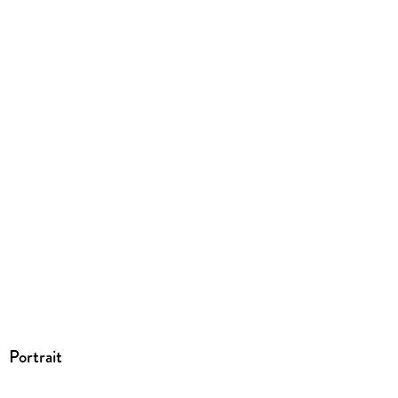
Dateiformat
EPUB
ISBN
9788410743465
Portrait