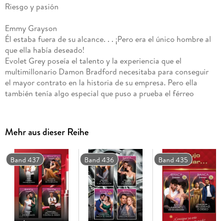
Riesgo y pasión
Emmy Grayson
Él estaba fuera de su alcance. . . ¡Pero era el único hombre al
que ella había deseado!
Evolet Grey poseía el talento y la experiencia que el
multimillonario Damon Bradford necesitaba para conseguir
el mayor contrato en la historia de su empresa. Pero ella
también tenía algo especial que puso a prueba el férreo
control que Damon siempre había ejercido sobre su sí mismo.
. .
A Evolet siempre le había resultado complicado dar rienda
Mehr aus dieser Reihe
suelta a sus deseos, ¡pero apenas podía pensar con claridad
cuando estaba con su nuevo jefe! Revelar la fuerte atracción
que sentía por Damon era arriesgado, pero sería más
Band 437
Band 436
Band 435
arriesgado alejarse de él?
Apuesta de una noche
Katherine Garbera
Conseguiría una apuesta de fin de semana domar el corazón
de la Bestia?