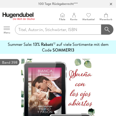
100 Tage Rückgaberecht***
Abholung in über 100 Filialen
Filiale
Konto
Merkzettel
Warenkorb
Hugendubel
Menu
Summer Sale:
13% Rabatt
auf viele Sortimente mit dem
12
mehr
Code
SOMMER13
erfahren
Band 398