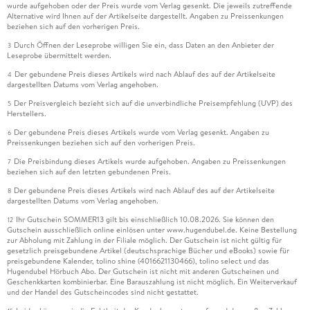
wurde aufgehoben oder der Preis wurde vom Verlag gesenkt. Die jeweils zutreffende
Alternative wird Ihnen auf der Artikelseite dargestellt. Angaben zu Preissenkungen
beziehen sich auf den vorherigen Preis.
Durch Öffnen der Leseprobe willigen Sie ein, dass Daten an den Anbieter der
3
Leseprobe übermittelt werden.
Der gebundene Preis dieses Artikels wird nach Ablauf des auf der Artikelseite
4
dargestellten Datums vom Verlag angehoben.
Der Preisvergleich bezieht sich auf die unverbindliche Preisempfehlung (UVP) des
5
Herstellers.
Der gebundene Preis dieses Artikels wurde vom Verlag gesenkt. Angaben zu
6
Preissenkungen beziehen sich auf den vorherigen Preis.
Die Preisbindung dieses Artikels wurde aufgehoben. Angaben zu Preissenkungen
7
beziehen sich auf den letzten gebundenen Preis.
Der gebundene Preis dieses Artikels wird nach Ablauf des auf der Artikelseite
8
dargestellten Datums vom Verlag angehoben.
Ihr Gutschein SOMMER13 gilt bis einschließlich 10.08.2026. Sie können den
12
Gutschein ausschließlich online einlösen unter www.hugendubel.de. Keine Bestellung
zur Abholung mit Zahlung in der Filiale möglich. Der Gutschein ist nicht gültig für
gesetzlich preisgebundene Artikel (deutschsprachige Bücher und eBooks) sowie für
preisgebundene Kalender, tolino shine (4016621130466), tolino select und das
Hugendubel Hörbuch Abo. Der Gutschein ist nicht mit anderen Gutscheinen und
Geschenkkarten kombinierbar. Eine Barauszahlung ist nicht möglich. Ein Weiterverkauf
und der Handel des Gutscheincodes sind nicht gestattet.