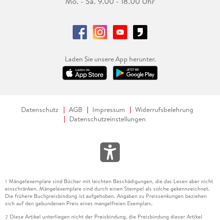
Mo. - Sa. 9.00 - 18.00 Uhr
Laden Sie unsere App herunter.
Datenschutz
AGB
Impressum
Widerrufsbelehrung
Datenschutzeinstellungen
Mängelexemplare sind Bücher mit leichten Beschädigungen, die das Lesen aber nicht
1
einschränken. Mängelexemplare sind durch einen Stempel als solche gekennzeichnet.
Die frühere Buchpreisbindung ist aufgehoben. Angaben zu Preissenkungen beziehen
sich auf den gebundenen Preis eines mangelfreien Exemplars.
Diese Artikel unterliegen nicht der Preisbindung, die Preisbindung dieser Artikel
2