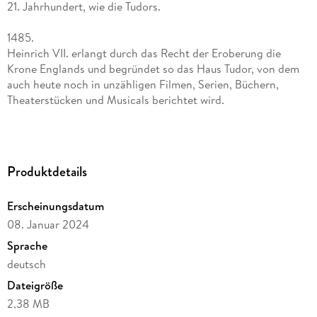
21. Jahrhundert, wie die Tudors.
1485.
Heinrich VII. erlangt durch das Recht der Eroberung die
Krone Englands und begründet so das Haus Tudor, von dem
auch heute noch in unzähligen Filmen, Serien, Büchern,
Theaterstücken und Musicals berichtet wird.
Dieses Buch erzählt in kurzen Kapiteln die Biografien der
Mitglieder des Hauses Tudor und kann als Hommage des
Autors an eben jenes bewertet werden.
Produktdetails
Erscheinungsdatum
08. Januar 2024
Sprache
deutsch
Dateigröße
2,38 MB