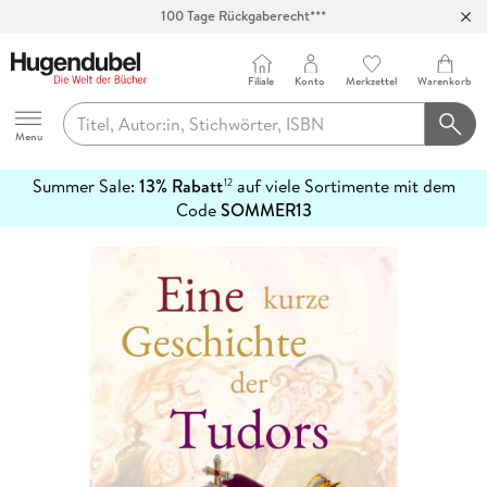
100 Tage Rückgaberecht***
Abholung in über 100 Filialen
Filiale
Konto
Merkzettel
Warenkorb
Hugendubel
Menu
Summer Sale:
13% Rabatt
auf viele Sortimente mit dem
12
mehr
Code
SOMMER13
erfahren