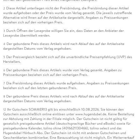
Diese Artikel unterliegen nicht der Preisbindung, die Preisbindung dieser Artikel
2
wurde aufgehoben oder der Preis wurde vom Verlag gesenkt. Die jeweils zutreffende
Alternative wird Ihnen auf der Artikelseite dargestellt. Angaben zu Preissenkungen
beziehen sich auf den vorherigen Preis.
Durch Öffnen der Leseprobe willigen Sie ein, dass Daten an den Anbieter der
3
Leseprobe übermittelt werden.
Der gebundene Preis dieses Artikels wird nach Ablauf des auf der Artikelseite
4
dargestellten Datums vom Verlag angehoben.
Der Preisvergleich bezieht sich auf die unverbindliche Preisempfehlung (UVP) des
5
Herstellers.
Der gebundene Preis dieses Artikels wurde vom Verlag gesenkt. Angaben zu
6
Preissenkungen beziehen sich auf den vorherigen Preis.
Die Preisbindung dieses Artikels wurde aufgehoben. Angaben zu Preissenkungen
7
beziehen sich auf den letzten gebundenen Preis.
Der gebundene Preis dieses Artikels wird nach Ablauf des auf der Artikelseite
8
dargestellten Datums vom Verlag angehoben.
Ihr Gutschein SOMMER13 gilt bis einschließlich 10.08.2026. Sie können den
12
Gutschein ausschließlich online einlösen unter www.hugendubel.de. Keine Bestellung
zur Abholung mit Zahlung in der Filiale möglich. Der Gutschein ist nicht gültig für
gesetzlich preisgebundene Artikel (deutschsprachige Bücher und eBooks) sowie für
preisgebundene Kalender, tolino shine (4016621130466), tolino select und das
Hugendubel Hörbuch Abo. Der Gutschein ist nicht mit anderen Gutscheinen und
Geschenkkarten kombinierbar. Eine Barauszahlung ist nicht möglich. Ein Weiterverkauf