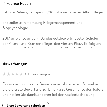
Fabrice Rebers
Fabrice Rebers, Jahrgang 1988, ist examinierter Altenpfleger.
Er studierte in Hamburg Pflegemanagement und
Biopsychologie.
2017 erreichte er beim Bundeswettbewerb "Bester Schüler in
der Alten- und Krankenpflege" den vierten Platz. Es folgten
gemeinsame Publikationen mit der MdB a. D. Elisabeth
Scharfenberg ("Pflege ist stark" und "Wer soll uns Pflegen?").
Bewertungen
Als Ausgleich zu seinem Beruf entdeckte er schon früh das
Schreiben und die Leidenschaft zur Geschichte, zum Adel
0 Bewertungen
und vor allem zu den Tudors. Sein Debutroman "Elisabeth's
Erbe - die Grafenwürde von Kendal", welches als verlängerter
Es wurden noch keine Bewertungen abgegeben. Schreiben
Prolog zum ersten Band der Reihe "Der Earl von Kendal"
Sie die erste Bewertung zu "Eine kurze Geschichte der Tudors"
gesehen werden kann, erschien im Juli 2023 im Story. One-
und helfen Sie damit anderen bei der Kaufentscheidung.
Verlag.
Erste Bewertung schreiben
Fabrice Rebers ist verheiratet und lebt mit seiner Frau und