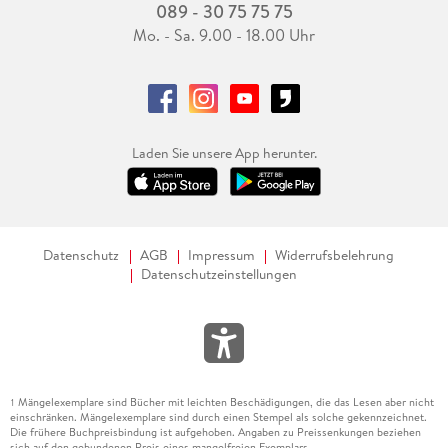
089 - 30 75 75 75
Mo. - Sa. 9.00 - 18.00 Uhr
Laden Sie unsere App herunter.
Datenschutz
AGB
Impressum
Widerrufsbelehrung
Datenschutzeinstellungen
Mängelexemplare sind Bücher mit leichten Beschädigungen, die das Lesen aber nicht
1
einschränken. Mängelexemplare sind durch einen Stempel als solche gekennzeichnet.
Die frühere Buchpreisbindung ist aufgehoben. Angaben zu Preissenkungen beziehen
sich auf den gebundenen Preis eines mangelfreien Exemplars.