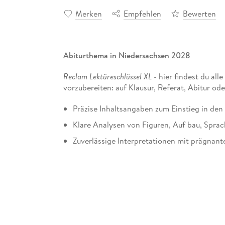
Merken
Empfehlen
Bewerten
Abiturthema in Niedersachsen 2028
Reclam Lektüreschlüssel XL
- hier findest du all
vorzubereiten: auf Klausur, Referat, Abitur ode
Präzise Inhaltsangaben zum Einstieg in den
Klare Analysen von Figuren, Auf bau, Sprac
Zuverlässige Interpretationen mit prägnant
Informationen zu Autor:innen und historis
Hilfreiche Infografiken, Abbildungen und T
Aktuelle Literatur- und Medientipps
Prüfungsaufgaben mit Lösungshinweisen
Zentrale Begriffe und Definitionen als Lern