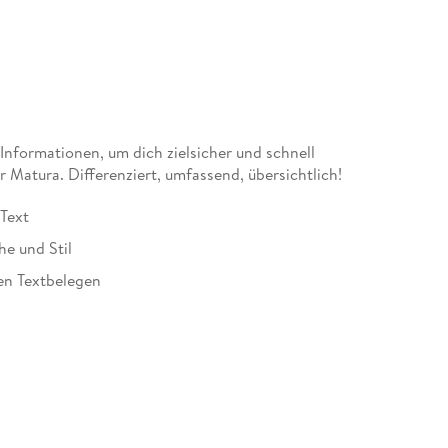
e Informationen, um dich zielsicher und schnell
r Matura. Differenziert, umfassend, übersichtlich!
 Text
he und Stil
en Textbelegen
chem Kontext
abellen
glossar