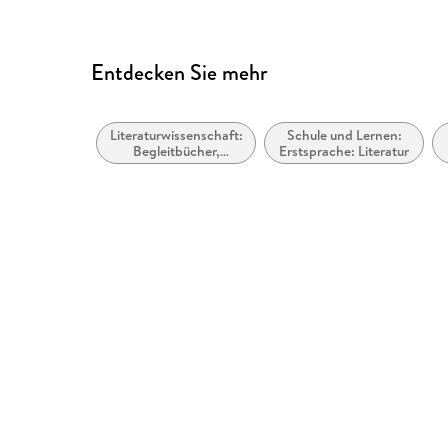
ARIA-Rollen vorhanden
Alle Texte können angepasst werden
Entdecken Sie mehr
Literaturwissenschaft:
Schule und Lernen:
Begleitbücher,
Erstsprache: Literatur
Lektürehilfen,
Interpretationen