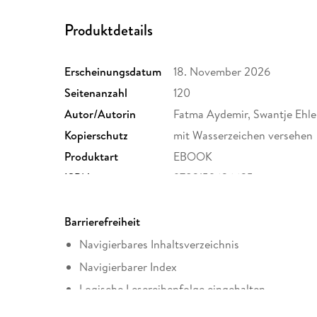
Produktdetails
Erscheinungsdatum
18. November 2026
Seitenanzahl
120
Autor/Autorin
Fatma Aydemir, Swantje Ehle
Kopierschutz
mit Wasserzeichen versehen
Produktart
EBOOK
ISBN
9783159626635
Barrierefreiheit
Navigierbares Inhaltsverzeichnis
Navigierbarer Index
Logische Lesereihenfolge eingehalten
Hoher Farbkontrast für bessere Lesbarkeit