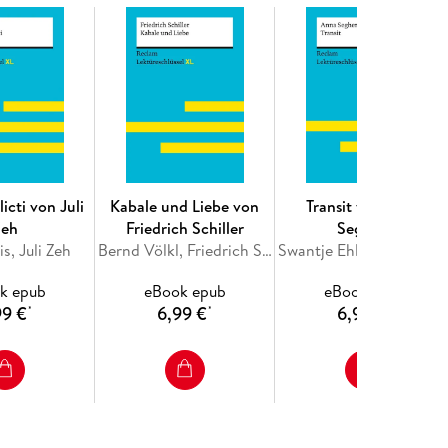
icti von Juli
Kabale und Liebe von
Transit von Anna
Zeh
Friedrich Schiller
Seghers
s, Juli Zeh
Bernd Völkl, Friedrich Schiller
Swantje Ehlers, Anna Seghers
k epub
eBook epub
eBook epub
99 €
6,99 €
6,99 €
*
*
*