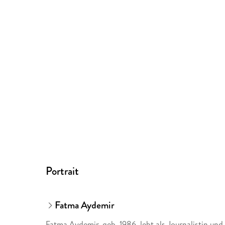
Portrait
Fatma Aydemir
Fatma Aydemir, geb. 1986, lebt als Journalistin und 