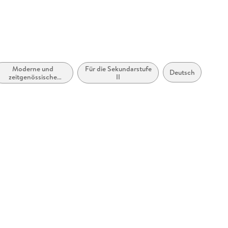
Moderne und
Für die Sekundarstufe
Deutsch
zeitgenössische
II
Belletristik: allgemein
und literarisch