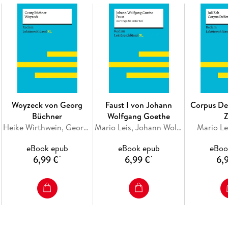
Woyzeck von Georg
Faust I von Johann
Corpus Del
Büchner
Wolfgang Goethe
Heike Wirthwein, Georg Büchner
Mario Leis, Johann Wolfgang Goethe
Mario Lei
eBook epub
eBook epub
eBoo
6,99 €
6,99 €
6,
*
*