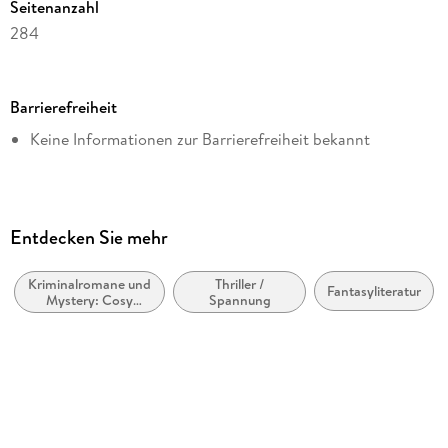
Seitenanzahl
284
Dateigröße
0,56 MB
Barrierefreiheit
Reihe
Keine Informationen zur Barrierefreiheit bekannt
Highland-Hexen-Krimis, 5
Autor/Autorin
Felicity Green
Verlag/Hersteller
Entdecken Sie mehr
via tolino media
Kriminalromane und
Thriller /
Kopierschutz
Fantasyliteratur
Mystery: Cosy
Spannung
ohne Kopierschutz
Mystery
Family Sharing
Ja
Produktart
EBOOK