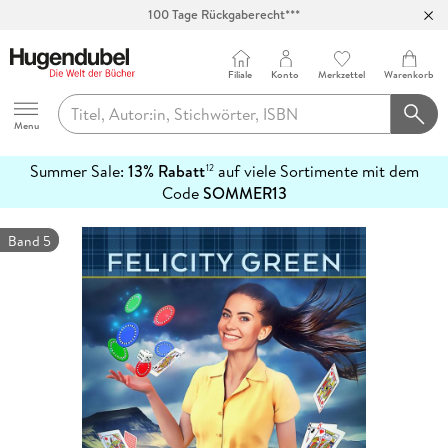
100 Tage Rückgaberecht***
Abholung in über 100 Filialen
Filiale
Konto
Merkzettel
Warenkorb
Hugendubel
Menu
Summer Sale:
13% Rabatt
auf viele Sortimente mit dem
12
mehr
Code
SOMMER13
erfahren
Band 5