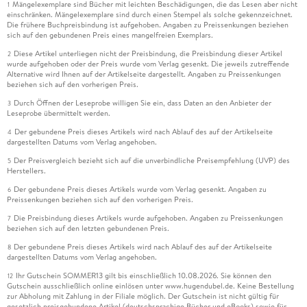
Mängelexemplare sind Bücher mit leichten Beschädigungen, die das Lesen aber nicht
1
einschränken. Mängelexemplare sind durch einen Stempel als solche gekennzeichnet.
Die frühere Buchpreisbindung ist aufgehoben. Angaben zu Preissenkungen beziehen
sich auf den gebundenen Preis eines mangelfreien Exemplars.
Diese Artikel unterliegen nicht der Preisbindung, die Preisbindung dieser Artikel
2
wurde aufgehoben oder der Preis wurde vom Verlag gesenkt. Die jeweils zutreffende
Alternative wird Ihnen auf der Artikelseite dargestellt. Angaben zu Preissenkungen
beziehen sich auf den vorherigen Preis.
Durch Öffnen der Leseprobe willigen Sie ein, dass Daten an den Anbieter der
3
Leseprobe übermittelt werden.
Der gebundene Preis dieses Artikels wird nach Ablauf des auf der Artikelseite
4
dargestellten Datums vom Verlag angehoben.
Der Preisvergleich bezieht sich auf die unverbindliche Preisempfehlung (UVP) des
5
Herstellers.
Der gebundene Preis dieses Artikels wurde vom Verlag gesenkt. Angaben zu
6
Preissenkungen beziehen sich auf den vorherigen Preis.
Die Preisbindung dieses Artikels wurde aufgehoben. Angaben zu Preissenkungen
7
beziehen sich auf den letzten gebundenen Preis.
Der gebundene Preis dieses Artikels wird nach Ablauf des auf der Artikelseite
8
dargestellten Datums vom Verlag angehoben.
Ihr Gutschein SOMMER13 gilt bis einschließlich 10.08.2026. Sie können den
12
Gutschein ausschließlich online einlösen unter www.hugendubel.de. Keine Bestellung
zur Abholung mit Zahlung in der Filiale möglich. Der Gutschein ist nicht gültig für
gesetzlich preisgebundene Artikel (deutschsprachige Bücher und eBooks) sowie für