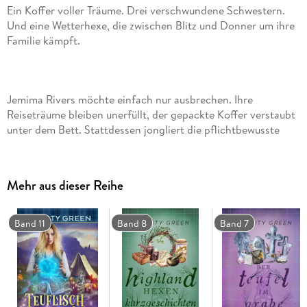
Ein Koffer voller Träume. Drei verschwundene Schwestern.
Und eine Wetterhexe, die zwischen Blitz und Donner um ihre
Familie kämpft.
Jemima Rivers möchte einfach nur ausbrechen. Ihre
Reiseträume bleiben unerfüllt, der gepackte Koffer verstaubt
unter dem Bett. Stattdessen jongliert die pflichtbewusste
Wetterhexe mit einer überforderten Mutter, einem
dauergestressten Vater und drei wirbeligen kleinen
Schwestern. Doch als sie ihrer Frustration nachgibt, gerät sie
Mehr aus dieser Reihe
in einen magischen Sturm - und landet mit voller Wucht
mitten in einem möglichen Mordfall und einem Haufen
düsterer Geheimnisse.
Band 11
Band 8
Band 7
Während Jemima zögert, einem geheimnisvollen Fremden zu
vertrauen, zieht das nächste Unwetter auf: Ein mysteriöser