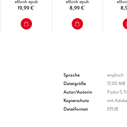
eBook epub
eBook epub
eBoo
19,99 €
8,99 €
8,
*
*
Sprache
englisch
Dateigröße
17,00 MB
Autor/Autorin
Fodor'S T
Kopierschutz
mit Adob
Dateiformat
EPUB