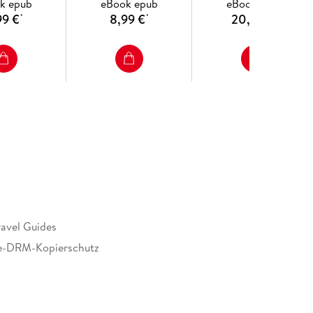
k epub
eBook epub
eBook epub
99 €
8,99 €
20,99 €
*
*
*
ravel Guides
e-DRM-Kopierschutz