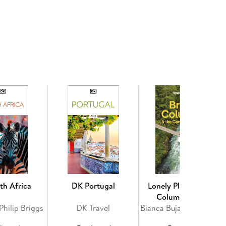
tion and spectacular photos that capture the top
ations, with Fodor's Choice designating our top
ctions and what's off the beaten path
eja, Cienfuegos, Che Guevara Memorial, and Valle de
tiago, Varadero, and Isla de la Juventud
th Africa
DK Portugal
Lonely Planet British
Columbia & the
Philip Briggs
DK Travel
Canadian Rockies 10
Bianca Bujan, Jonny Bierman, Debbie Olsen, Brendan Sainsbury