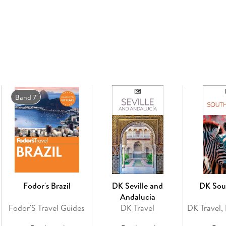
This travel guide includes:
· Dozens of maps
· An 8-page color insert with a brief introduc
experiences and attractions throughout Cuba
· Hundreds of hotel and restaurant recommend
picks
· Multiple itineraries to explore the top attra
· Major sights such as Trinidad, La Habana Vi
Band 7
Vinales
· Coverage of Havana, Trinidad, Camagüey, San
Fodor's Brazil
DK Seville and
DK Sou
Andalucia
Fodor'S Travel Guides
DK Travel
DK Travel, 