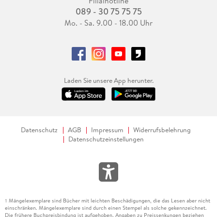
Filialhotline
089 - 30 75 75 75
Mo. - Sa. 9.00 - 18.00 Uhr
Laden Sie unsere App herunter.
Datenschutz
AGB
Impressum
Widerrufsbelehrung
Datenschutzeinstellungen
Mängelexemplare sind Bücher mit leichten Beschädigungen, die das Lesen aber nicht
1
einschränken. Mängelexemplare sind durch einen Stempel als solche gekennzeichnet.
Die frühere Buchpreisbindung ist aufgehoben. Angaben zu Preissenkungen beziehen