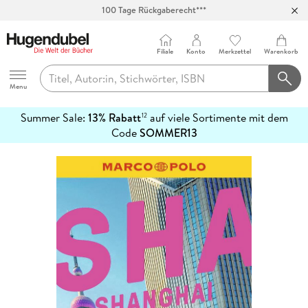
100 Tage Rückgaberecht***
Abholung in über 100 Filialen
Filiale
Konto
Merkzettel
Warenkorb
Hugendubel
Menu
Summer Sale:
13% Rabatt
auf viele Sortimente mit dem
12
mehr
Code
SOMMER13
erfahren