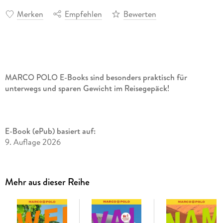
Merken
Empfehlen
Bewerten
MARCO POLO E-Books sind besonders praktisch für
unterwegs und sparen Gewicht im Reisegepäck!
E-Book (ePub) basiert auf:
9. Auflage 2026
Mehr aus dieser Reihe
Willkommen in der Megacity! Der MARCO POLO Reiseführer
Shanghai mit Suzhou und Hangzhou
Urlaub zwischen Superlativen? Kannst du haben: in Shanghai!
Chinas Megametropole scheint vom Gigantismus wie