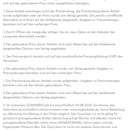
sich auf den gebundenen Preis eines mangelfreien Exemplars.
Diese Artikel unterliegen nicht der Preisbindung, die Preisbindung dieser Artikel
2
wurde aufgehoben oder der Preis wurde vom Verlag gesenkt. Die jeweils zutreffende
Alternative wird Ihnen auf der Artikelseite dargestellt. Angaben zu Preissenkungen
beziehen sich auf den vorherigen Preis.
Durch Öffnen der Leseprobe willigen Sie ein, dass Daten an den Anbieter der
3
Leseprobe übermittelt werden.
Der gebundene Preis dieses Artikels wird nach Ablauf des auf der Artikelseite
4
dargestellten Datums vom Verlag angehoben.
Der Preisvergleich bezieht sich auf die unverbindliche Preisempfehlung (UVP) des
5
Herstellers.
Der gebundene Preis dieses Artikels wurde vom Verlag gesenkt. Angaben zu
6
Preissenkungen beziehen sich auf den vorherigen Preis.
Die Preisbindung dieses Artikels wurde aufgehoben. Angaben zu Preissenkungen
7
beziehen sich auf den letzten gebundenen Preis.
Der gebundene Preis dieses Artikels wird nach Ablauf des auf der Artikelseite
8
dargestellten Datums vom Verlag angehoben.
Ihr Gutschein SOMMER13 gilt bis einschließlich 10.08.2026. Sie können den
12
Gutschein ausschließlich online einlösen unter www.hugendubel.de. Keine Bestellung
zur Abholung mit Zahlung in der Filiale möglich. Der Gutschein ist nicht gültig für
gesetzlich preisgebundene Artikel (deutschsprachige Bücher und eBooks) sowie für
preisgebundene Kalender, tolino shine (4016621130466), tolino select und das
Hugendubel Hörbuch Abo. Der Gutschein ist nicht mit anderen Gutscheinen und