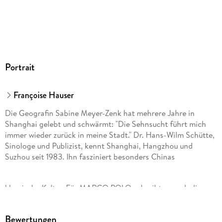
abseits der Touristenpfade durch die kleinen Gassen der
Altstadt, bestaune die modernen Fassaden der Wolkenkratzer
neben Kolonialbauten und sieh abends zu, wie sich die Lichter
der Skyline in deinem Cocktail spiegeln. Egal wonach dir der
Sinn steht, mit deinem MARCO POLO Reiseführer findest du
die besten Spots in Shanghai für einen Urlaub ganz nach
Portrait
deinem Geschmack!
Françoise Hauser
Die Geografin Sabine Meyer-Zenk hat mehrere Jahre in
ERLEBE LOS!
Shanghai gelebt und schwärmt: "Die Sehnsucht führt mich
immer wieder zurück in meine Stadt." Dr. Hans-Wilm Schütte,
Sinologe und Publizist, kennt Shanghai, Hangzhou und
Suzhou seit 1983. Ihn fasziniert besonders Chinas
klassische Kultur. Für MARCO POLO schreibt er auch die
Bände "China", "Peking" und "Hongkong".
Bewertungen