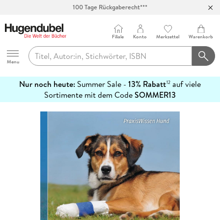
100 Tage Rückgaberecht***
Abholung in über 100 Filialen
Filiale
Konto
Merkzettel
Warenkorb
Hugendubel
Menu
Nur noch heute:
Summer Sale -
13% Rabatt
auf viele
12
mehr
Sortimente mit dem Code
SOMMER13
erfahren