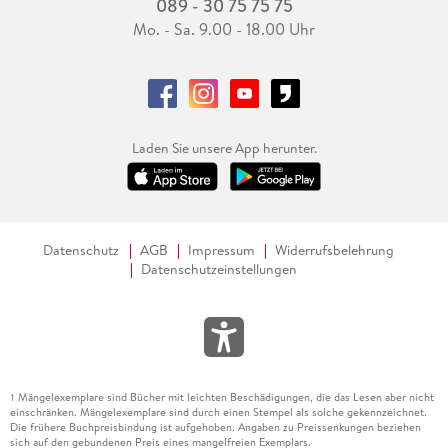
089 - 30 75 75 75
Mo. - Sa. 9.00 - 18.00 Uhr
Laden Sie unsere App herunter.
Datenschutz
AGB
Impressum
Widerrufsbelehrung
Datenschutzeinstellungen
Mängelexemplare sind Bücher mit leichten Beschädigungen, die das Lesen aber nicht
1
einschränken. Mängelexemplare sind durch einen Stempel als solche gekennzeichnet.
Die frühere Buchpreisbindung ist aufgehoben. Angaben zu Preissenkungen beziehen
sich auf den gebundenen Preis eines mangelfreien Exemplars.