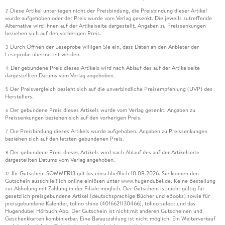
Diese Artikel unterliegen nicht der Preisbindung, die Preisbindung dieser Artikel
2
wurde aufgehoben oder der Preis wurde vom Verlag gesenkt. Die jeweils zutreffende
Alternative wird Ihnen auf der Artikelseite dargestellt. Angaben zu Preissenkungen
beziehen sich auf den vorherigen Preis.
Durch Öffnen der Leseprobe willigen Sie ein, dass Daten an den Anbieter der
3
Leseprobe übermittelt werden.
Der gebundene Preis dieses Artikels wird nach Ablauf des auf der Artikelseite
4
dargestellten Datums vom Verlag angehoben.
Der Preisvergleich bezieht sich auf die unverbindliche Preisempfehlung (UVP) des
5
Herstellers.
Der gebundene Preis dieses Artikels wurde vom Verlag gesenkt. Angaben zu
6
Preissenkungen beziehen sich auf den vorherigen Preis.
Die Preisbindung dieses Artikels wurde aufgehoben. Angaben zu Preissenkungen
7
beziehen sich auf den letzten gebundenen Preis.
Der gebundene Preis dieses Artikels wird nach Ablauf des auf der Artikelseite
8
dargestellten Datums vom Verlag angehoben.
Ihr Gutschein SOMMER13 gilt bis einschließlich 10.08.2026. Sie können den
12
Gutschein ausschließlich online einlösen unter www.hugendubel.de. Keine Bestellung
zur Abholung mit Zahlung in der Filiale möglich. Der Gutschein ist nicht gültig für
gesetzlich preisgebundene Artikel (deutschsprachige Bücher und eBooks) sowie für
preisgebundene Kalender, tolino shine (4016621130466), tolino select und das
Hugendubel Hörbuch Abo. Der Gutschein ist nicht mit anderen Gutscheinen und
Geschenkkarten kombinierbar. Eine Barauszahlung ist nicht möglich. Ein Weiterverkauf