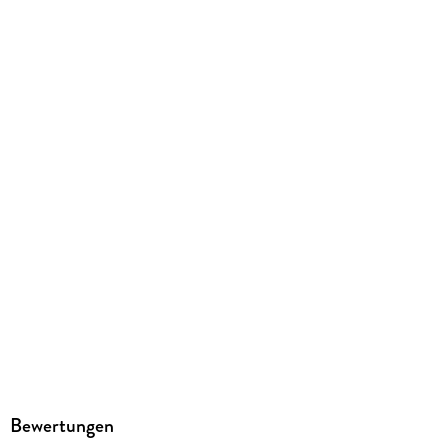
EPUB
ISBN
9783440138915
Bewertungen