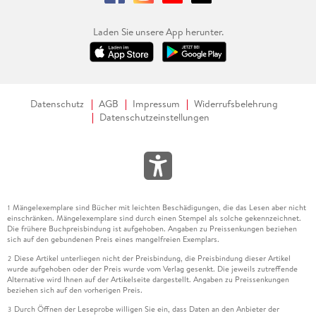
Laden Sie unsere App herunter.
Datenschutz
AGB
Impressum
Widerrufsbelehrung
Datenschutzeinstellungen
Mängelexemplare sind Bücher mit leichten Beschädigungen, die das Lesen aber nicht
1
einschränken. Mängelexemplare sind durch einen Stempel als solche gekennzeichnet.
Die frühere Buchpreisbindung ist aufgehoben. Angaben zu Preissenkungen beziehen
sich auf den gebundenen Preis eines mangelfreien Exemplars.
Diese Artikel unterliegen nicht der Preisbindung, die Preisbindung dieser Artikel
2
wurde aufgehoben oder der Preis wurde vom Verlag gesenkt. Die jeweils zutreffende
Alternative wird Ihnen auf der Artikelseite dargestellt. Angaben zu Preissenkungen
beziehen sich auf den vorherigen Preis.
Durch Öffnen der Leseprobe willigen Sie ein, dass Daten an den Anbieter der
3