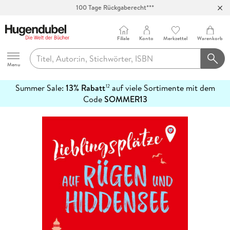
100 Tage Rückgaberecht***
Abholung in über 100 Filialen
Filiale
Konto
Merkzettel
Warenkorb
Hugendubel
Menu
Summer Sale:
13% Rabatt
auf viele Sortimente mit dem
12
mehr
Code
SOMMER13
erfahren