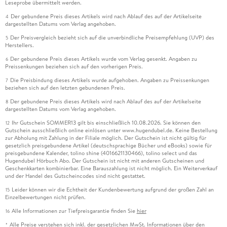
Leseprobe übermittelt werden.
Der gebundene Preis dieses Artikels wird nach Ablauf des auf der Artikelseite
4
dargestellten Datums vom Verlag angehoben.
Der Preisvergleich bezieht sich auf die unverbindliche Preisempfehlung (UVP) des
5
Herstellers.
Der gebundene Preis dieses Artikels wurde vom Verlag gesenkt. Angaben zu
6
Preissenkungen beziehen sich auf den vorherigen Preis.
Die Preisbindung dieses Artikels wurde aufgehoben. Angaben zu Preissenkungen
7
beziehen sich auf den letzten gebundenen Preis.
Der gebundene Preis dieses Artikels wird nach Ablauf des auf der Artikelseite
8
dargestellten Datums vom Verlag angehoben.
Ihr Gutschein SOMMER13 gilt bis einschließlich 10.08.2026. Sie können den
12
Gutschein ausschließlich online einlösen unter www.hugendubel.de. Keine Bestellung
zur Abholung mit Zahlung in der Filiale möglich. Der Gutschein ist nicht gültig für
gesetzlich preisgebundene Artikel (deutschsprachige Bücher und eBooks) sowie für
preisgebundene Kalender, tolino shine (4016621130466), tolino select und das
Hugendubel Hörbuch Abo. Der Gutschein ist nicht mit anderen Gutscheinen und
Geschenkkarten kombinierbar. Eine Barauszahlung ist nicht möglich. Ein Weiterverkauf
und der Handel des Gutscheincodes sind nicht gestattet.
Leider können wir die Echtheit der Kundenbewertung aufgrund der großen Zahl an
15
Einzelbewertungen nicht prüfen.
Alle Informationen zur Tiefpreisgarantie finden Sie
hier
16
Alle Preise verstehen sich inkl. der gesetzlichen MwSt. Informationen über den
*