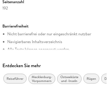
Seitenanzahl
192
Reihe
Lieblingsplätze im GMEINER-Verlag
Barrierefreiheit
Autor/Autorin
Nicht barrierefrei oder nur eingeschränkt nutzbar
Frank Meierewert
Navigierbares Inhaltsverzeichnis
Verlag/Hersteller
Gmeiner Verlag eBooks
Alle Texte können angepasst werden
Kopierschutz
ohne Kopierschutz
Entdecken Sie mehr
Family Sharing
Ja
Mecklenburg-
Ostseeküste
Reiseführer
Rügen
De
Vorpommern
und -Inseln
Produktart
EBOOK
Dateiformat
EPUB