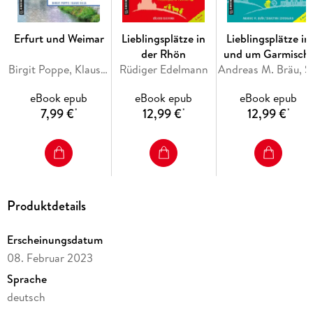
Erfurt und Weimar
Lieblingsplätze in
Lieblingsplätze in
der Rhön
und um Garmisch
Birgit Poppe, Klaus Silla
Rüdiger Edelmann
Partenkirchen
Andreas M. 
eBook epub
eBook epub
eBook epub
7,99 €
12,99 €
12,99 €
*
*
*
Produktdetails
Erscheinungsdatum
08. Februar 2023
Sprache
deutsch