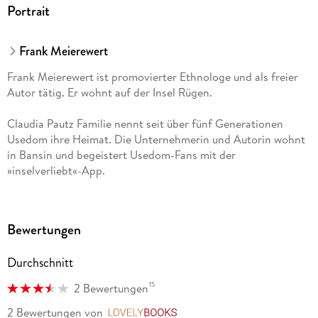
Portrait
Frank Meierewert
Frank Meierewert ist promovierter Ethnologe und als freier
Autor tätig. Er wohnt auf der Insel Rügen.
Claudia Pautz Familie nennt seit über fünf Generationen
Usedom ihre Heimat. Die Unternehmerin und Autorin wohnt
in Bansin und begeistert Usedom-Fans mit der
»inselverliebt«-App.
Christoph von Fircks ist seit frühester Kindheit an der Ostsee
zu Hause. Heute wohnt er nahe Wismar und kennt die Küste
Bewertungen
auch abseits bekannter Schlaglichter.
Durchschnitt
Frank Meierewert ist promovierter Ethnologe und als freier
Autor tätig. Er wohnt auf der Insel Rügen.
15
2 Bewertungen
Claudia Pautz Familie nennt seit über fünf Generationen
2 Bewertungen
von
LovelyBooks