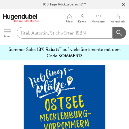
100 Tage Rückgaberecht***
Abholung in über 100 Filialen
Filiale
Konto
Merkzettel
Warenkorb
Hugendubel
Menu
Summer Sale:
13% Rabatt
auf viele Sortimente mit dem
12
mehr
Code
SOMMER13
erfahren