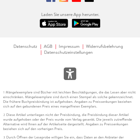
Laden Sie unsere App herunter.
Datenschutz
AGB
Impressum
Widerrufsbelehrung
Datenschutzeinstellungen
Mängelexemplare sind Bücher mit leichten Beschädigungen, die das Lesen aber nicht
1
einschränken. Mängelexemplare sind durch einen Stempel als solche gekennzeichnet.
Die frühere Buchpreisbindung ist aufgehoben. Angaben zu Preissenkungen beziehen
sich auf den gebundenen Preis eines mangelfreien Exemplars.
Diese Artikel unterliegen nicht der Preisbindung, die Preisbindung dieser Artikel
2
wurde aufgehoben oder der Preis wurde vom Verlag gesenkt. Die jeweils zutreffende
Alternative wird Ihnen auf der Artikelseite dargestellt. Angaben zu Preissenkungen
beziehen sich auf den vorherigen Preis.
Durch Öffnen der Leseprobe willigen Sie ein, dass Daten an den Anbieter der
3