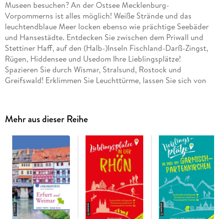
Museen besuchen? An der Ostsee Mecklenburg-
Vorpommerns ist alles möglich! Weiße Strände und das
leuchtendblaue Meer locken ebenso wie prächtige Seebäder
und Hansestädte. Entdecken Sie zwischen dem Priwall und
Stettiner Haff, auf den (Halb-)Inseln Fischland-Darß-Zingst,
Rügen, Hiddensee und Usedom Ihre Lieblingsplätze!
Spazieren Sie durch Wismar, Stralsund, Rostock und
Greifswald! Erklimmen Sie Leuchttürme, lassen Sie sich von
sanften Wellen treiben oder tauchen Sie im Meer unter.
Unsere Autoren verraten Ihnen die schönsten Ausflüge und
manchen Geheimtipp.
Mehr aus dieser Reihe