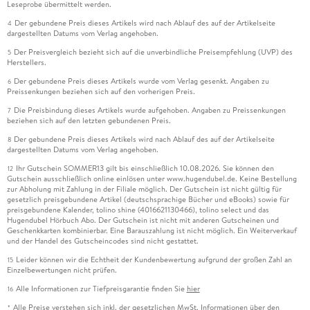
Leseprobe übermittelt werden.
Der gebundene Preis dieses Artikels wird nach Ablauf des auf der Artikelseite
4
dargestellten Datums vom Verlag angehoben.
Der Preisvergleich bezieht sich auf die unverbindliche Preisempfehlung (UVP) des
5
Herstellers.
Der gebundene Preis dieses Artikels wurde vom Verlag gesenkt. Angaben zu
6
Preissenkungen beziehen sich auf den vorherigen Preis.
Die Preisbindung dieses Artikels wurde aufgehoben. Angaben zu Preissenkungen
7
beziehen sich auf den letzten gebundenen Preis.
Der gebundene Preis dieses Artikels wird nach Ablauf des auf der Artikelseite
8
dargestellten Datums vom Verlag angehoben.
Ihr Gutschein SOMMER13 gilt bis einschließlich 10.08.2026. Sie können den
12
Gutschein ausschließlich online einlösen unter www.hugendubel.de. Keine Bestellung
zur Abholung mit Zahlung in der Filiale möglich. Der Gutschein ist nicht gültig für
gesetzlich preisgebundene Artikel (deutschsprachige Bücher und eBooks) sowie für
preisgebundene Kalender, tolino shine (4016621130466), tolino select und das
Hugendubel Hörbuch Abo. Der Gutschein ist nicht mit anderen Gutscheinen und
Geschenkkarten kombinierbar. Eine Barauszahlung ist nicht möglich. Ein Weiterverkauf
und der Handel des Gutscheincodes sind nicht gestattet.
Leider können wir die Echtheit der Kundenbewertung aufgrund der großen Zahl an
15
Einzelbewertungen nicht prüfen.
Alle Informationen zur Tiefpreisgarantie finden Sie
hier
16
Alle Preise verstehen sich inkl. der gesetzlichen MwSt. Informationen über den
*