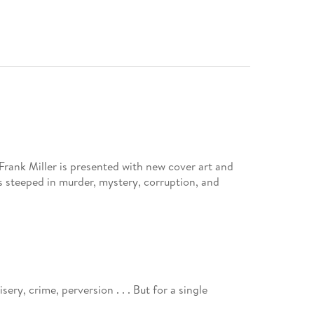
rank Miller is presented with new cover art and
is steeped in murder, mystery, corruption, and
sery, crime, perversion . . . But for a single
hulking and unstable ex-con Marv has found an