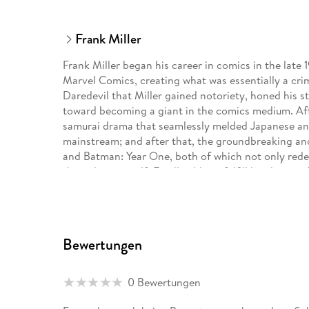
Frank Miller
Frank Miller began his career in comics in the late 
Marvel Comics, creating what was essentially a cri
Daredevil that Miller gained notoriety, honed his sto
toward becoming a giant in the comics medium. Aft
samurai drama that seamlessly melded Japanese an
mainstream; and after that, the groundbreaking a
and Batman: Year One, both of which not only redefi
the industry itself. Finally able to fulfill his dream
Miller introduced Sin City in 1991. Readers responde
noir drama, creating an instant sales success. His
a telling of history's most glorious and underreport
1998. In 2001, Miller returned to the superhero ge
Bewertungen
Strikes Again. Frank Miller continues to push the m
matter previously untouched in comics, and his wor
his industry peers and readers everywhere. In 2005
0 Bewertungen
release, codirected with Robert Rodriguez, Miller ad
résumé and introduced his characters to an entirel