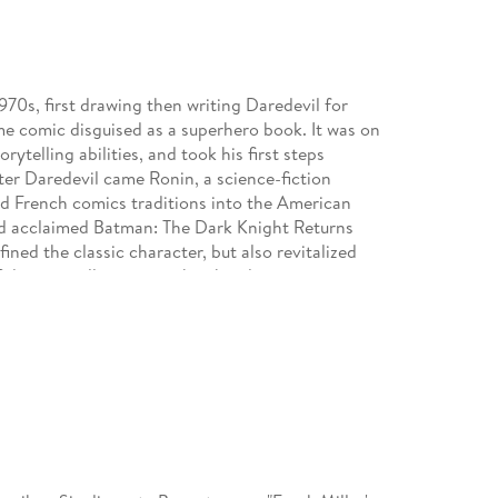
1970s, first drawing then writing Daredevil for
me comic disguised as a superhero book. It was on
rytelling abilities, and took his first steps
er Daredevil came Ronin, a science-fiction
d French comics traditions into the American
nd acclaimed Batman: The Dark Knight Returns
ned the classic character, but also revitalized
 of doing an all-out, straight-ahead crime series,
d enthusiastically to Miller's tough-as-leather
 multi-award-winning 300 series from Dark Horse,
ed battle, was brought to full-blooded life in
nre with the bestselling Batman: The Dark Knight
edium into new territories, exploring subject
k consistently receives the highest praise from
, with the hugely successful Sin City movie
ded a director's credit to his already impressive
y new legion of fans worldwide.