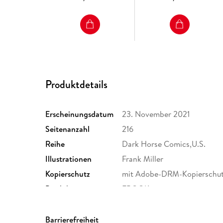
Produktdetails
Erscheinungsdatum
23. November 2021
Seitenanzahl
216
Reihe
Dark Horse Comics,U.S.
Illustrationen
Frank Miller
Kopierschutz
mit Adobe-DRM-Kopierschu
Produktart
EBOOK
ISBN
9781506722894
Barrierefreiheit