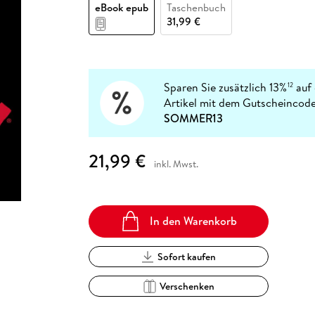
Fremdsprachige Bücher
eBook epub
Taschenbuch
n Lernhilfen
 Jugendbücher
eiber
Hörbuch Downloads im Bundle
cher
 Vergleich
 Puzzlezubehör
Lernen
New Adult
STABILO
31,99 €
Taschenbücher
hilfen
hriller
 Backen
er
lender
Ratgeber
op
hriller
Romance
Sachbücher
Sparen Sie zusätzlich 13%
auf 
12
precher:innen
Artikel mit dem Gutscheincode
Science Fiction
SOMMER13
Fremdsprachige Bücher
21,99 €
inkl. Mwst.
In den Warenkorb
Sofort kaufen
Verschenken