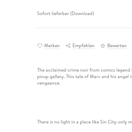
Sofort lieferbar (Download)
Merken
Empfehlen
Bewerten
The acclaimed crime noir from comics legend F
pinup gallery. This tale of Marv and his angel 
There is no light in a place like Sin City-only mi
moment, amid the filth and degenerates, the 