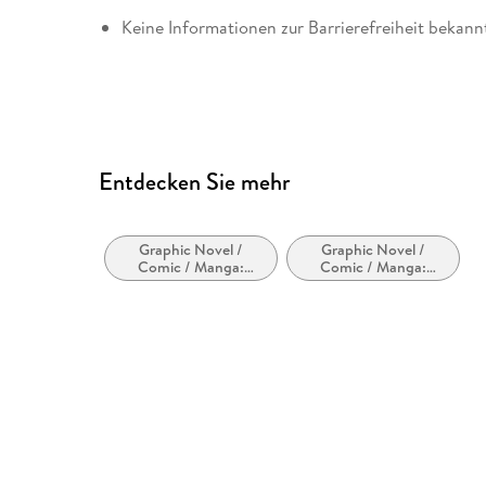
Keine Informationen zur Barrierefreiheit bekann
Entdecken Sie mehr
Graphic Novel /
Graphic Novel /
Comic / Manga:
Comic / Manga:
Inspiriert von oder
Krimi, Mystery und
adaptiert von anderen
Thriller
Medien