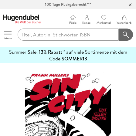
100 Tage Rückgaberecht***
Abholung in über 100 Filialen
Filiale
Konto
Merkzettel
Warenkorb
Hugendubel
Menu
Summer Sale:
13% Rabatt
auf viele Sortimente mit dem
12
mehr
Code
SOMMER13
erfahren