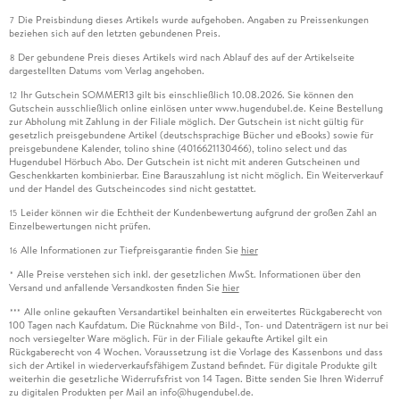
Die Preisbindung dieses Artikels wurde aufgehoben. Angaben zu Preissenkungen
7
beziehen sich auf den letzten gebundenen Preis.
Der gebundene Preis dieses Artikels wird nach Ablauf des auf der Artikelseite
8
dargestellten Datums vom Verlag angehoben.
Ihr Gutschein SOMMER13 gilt bis einschließlich 10.08.2026. Sie können den
12
Gutschein ausschließlich online einlösen unter www.hugendubel.de. Keine Bestellung
zur Abholung mit Zahlung in der Filiale möglich. Der Gutschein ist nicht gültig für
gesetzlich preisgebundene Artikel (deutschsprachige Bücher und eBooks) sowie für
preisgebundene Kalender, tolino shine (4016621130466), tolino select und das
Hugendubel Hörbuch Abo. Der Gutschein ist nicht mit anderen Gutscheinen und
Geschenkkarten kombinierbar. Eine Barauszahlung ist nicht möglich. Ein Weiterverkauf
und der Handel des Gutscheincodes sind nicht gestattet.
Leider können wir die Echtheit der Kundenbewertung aufgrund der großen Zahl an
15
Einzelbewertungen nicht prüfen.
Alle Informationen zur Tiefpreisgarantie finden Sie
hier
16
Alle Preise verstehen sich inkl. der gesetzlichen MwSt. Informationen über den
*
Versand und anfallende Versandkosten finden Sie
hier
Alle online gekauften Versandartikel beinhalten ein erweitertes Rückgaberecht von
***
100 Tagen nach Kaufdatum. Die Rücknahme von Bild-, Ton- und Datenträgern ist nur bei
noch versiegelter Ware möglich. Für in der Filiale gekaufte Artikel gilt ein
Rückgaberecht von 4 Wochen. Voraussetzung ist die Vorlage des Kassenbons und dass
sich der Artikel in wiederverkaufsfähigem Zustand befindet. Für digitale Produkte gilt
weiterhin die gesetzliche Widerrufsfrist von 14 Tagen. Bitte senden Sie Ihren Widerruf
zu digitalen Produkten per Mail an info@hugendubel.de.