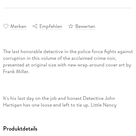
Merken
Empfehlen
Bewerten
The last honorable detective in the police force fights against
corruption in this volume of the acclaimed crime noir,
presented at original size with new wrap-around cover art by
It's his last day on the job and honest Detective John
Hartigan has one loose end left to tie up. Little Nancy
Callahan, age eleven, has been kidnapped by a lunatic who
likes to hear little girls scream. Nancy isn't his first victim,
and she won't be his last-unless Hartigan can put a stop to
Produktdetails
him, no matter how important the heinous psycho's father is.