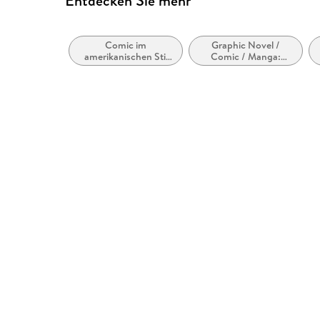
Entdecken Sie mehr
Comic im
Graphic Novel /
amerikanischen Stil
Comic / Manga:
bzw. Tradition
Inspiriert von oder
adaptiert von anderen
Medien