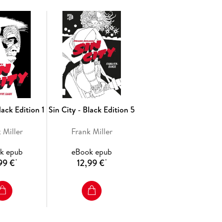
lack Edition 1
Sin City - Black Edition 5
 Miller
Frank Miller
k epub
eBook epub
99 €
12,99 €
*
*