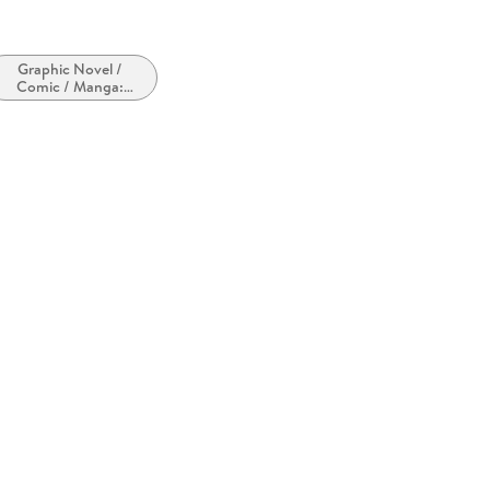
Graphic Novel /
Comic / Manga:
Krimi, Mystery und
Thriller