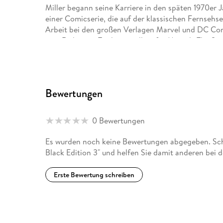
Miller begann seine Karriere in den späten 1970er 
einer Comicserie, die auf der klassischen Fernsehse
Arbeit bei den großen Verlagen Marvel und DC Com
eine Reihe von Titeln, vor allem für Marvels The S
Mit Batman: The Dark Knight Returns (1986), ersch
eine der ikonischsten Figuren der Comic-Geschich
aus dem Ruhestand auftaucht, um noch einmal de
Bewertungen
Jahr gestaltete Miller eine vierbändige Batman-Ges
des Ursprungs der Figur gilt und später als Batma
0 Bewertungen
Einen Großteil der 1990er Jahre verbrachte Miller 
in mehreren Bänden von Dark Horse Comics veröffe
Es wurden noch keine Bewertungen abgegeben. Schre
dem Sammelband Frank Miller's Big Damn Sin Cit
Black Edition 3" und helfen Sie damit anderen bei 
Zeichner Lynn Varley schuf er 300 (1999), eine Gra
Thermopylen.
Erste Bewertung schreiben