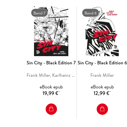
Band 7
Band 6
Sin City - Black Edition 7
Sin City - Black Edition 6
Frank Miller, Karlheinz Borchert
Frank Miller
eBook epub
eBook epub
19,99 €
12,99 €
*
*