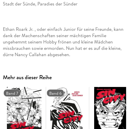
Ethan Roark Jr. , oder einfach Junior für seine Freunde, kann
dank der Machenschaften seiner mächtigen Familie
ungehemmt seinem Hobby frönen und kleine Mädchen
missbrauchen sowie ermorden. Nun hat er es auf die kleine,
Doch John Hartigan, einer der wenigen aufrechten Cops von
Sin City, ist ihm bereits auf den Fersen. Nachdem er Junior
Mehr aus dieser Reihe
fürs Erste unschädlich gemacht hat und Nancy in
vermeintlicher Sicherheit wähnt, beginnt für Hartigan
allerdings eine Abwärtsspirale, die seinen Ruf und sein
Band 7
Band 6
Privatleben zunichtemachen wird. Nur die Briefe eines
Doch weder Hartigan noch Nancy ahnen, dass am Ende
dieser Abwärtsspirale schon jemand auf sie wartet: ein feiger