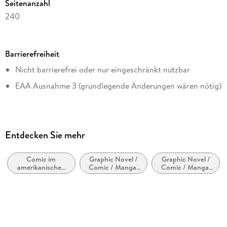
Seitenanzahl
240
Dateigröße
43,96 MB
Barrierefreiheit
Altersempfehlung
Nicht barrierefrei oder nur eingeschränkt nutzbar
ab 16 Jahre
EAA Ausnahme 3 (grundlegende Änderungen wären nötig)
Reihe
Sin City, 4
Autor/Autorin
Frank Miller
Entdecken Sie mehr
Übersetzung
Karlheinz Borchert
Comic im
Graphic Novel /
Graphic Novel /
amerikanischen
Comic / Manga:
Comic / Manga:
Verlag/Hersteller
Stil bzw. Tradition
Inspiriert von
Krimi, Mystery
oder adaptiert
und Thriller
Cross Cult
von anderen
Medien
Kopierschutz
mit Wasserzeichen versehen