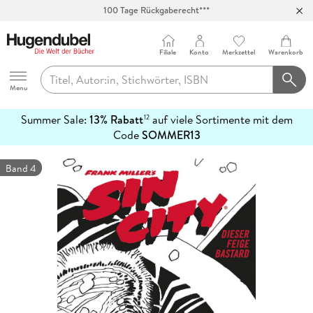
100 Tage Rückgaberecht***
Abholung in über 100 Filialen
Filiale
Konto
Merkzettel
Warenkorb
Hugendubel
Menu
Summer Sale:
13% Rabatt
auf viele Sortimente mit dem
12
mehr
Code
SOMMER13
erfahren
Band 4