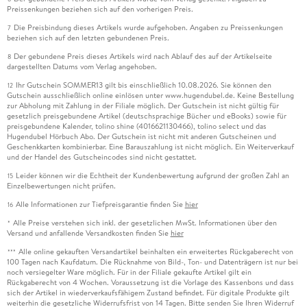
Preissenkungen beziehen sich auf den vorherigen Preis.
Die Preisbindung dieses Artikels wurde aufgehoben. Angaben zu Preissenkungen
7
beziehen sich auf den letzten gebundenen Preis.
Der gebundene Preis dieses Artikels wird nach Ablauf des auf der Artikelseite
8
dargestellten Datums vom Verlag angehoben.
Ihr Gutschein SOMMER13 gilt bis einschließlich 10.08.2026. Sie können den
12
Gutschein ausschließlich online einlösen unter www.hugendubel.de. Keine Bestellung
zur Abholung mit Zahlung in der Filiale möglich. Der Gutschein ist nicht gültig für
gesetzlich preisgebundene Artikel (deutschsprachige Bücher und eBooks) sowie für
preisgebundene Kalender, tolino shine (4016621130466), tolino select und das
Hugendubel Hörbuch Abo. Der Gutschein ist nicht mit anderen Gutscheinen und
Geschenkkarten kombinierbar. Eine Barauszahlung ist nicht möglich. Ein Weiterverkauf
und der Handel des Gutscheincodes sind nicht gestattet.
Leider können wir die Echtheit der Kundenbewertung aufgrund der großen Zahl an
15
Einzelbewertungen nicht prüfen.
Alle Informationen zur Tiefpreisgarantie finden Sie
hier
16
Alle Preise verstehen sich inkl. der gesetzlichen MwSt. Informationen über den
*
Versand und anfallende Versandkosten finden Sie
hier
Alle online gekauften Versandartikel beinhalten ein erweitertes Rückgaberecht von
***
100 Tagen nach Kaufdatum. Die Rücknahme von Bild-, Ton- und Datenträgern ist nur bei
noch versiegelter Ware möglich. Für in der Filiale gekaufte Artikel gilt ein
Rückgaberecht von 4 Wochen. Voraussetzung ist die Vorlage des Kassenbons und dass
sich der Artikel in wiederverkaufsfähigem Zustand befindet. Für digitale Produkte gilt
weiterhin die gesetzliche Widerrufsfrist von 14 Tagen. Bitte senden Sie Ihren Widerruf