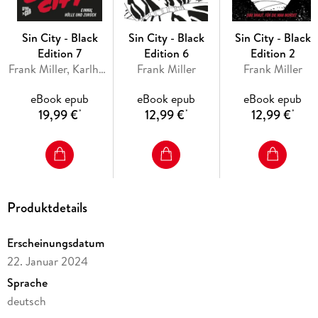
Sin City - Black
Sin City - Black
Sin City - Black
Edition 7
Edition 6
Edition 2
Die SIN CITY - BLACK EDITION von Frank Miller: Tödliche
Frank Miller, Karlheinz Borchert
Frank Miller
Frank Miller
Versuchungen und Intrigen in der elegantesten schwarzen
Gewandung.
eBook epub
eBook epub
eBook epub
19,99 €
12,99 €
12,99 €
*
*
*
Produktdetails
Erscheinungsdatum
22. Januar 2024
Sprache
deutsch