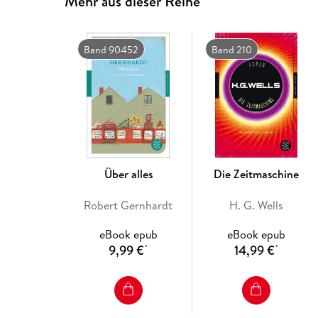
Mehr aus dieser Reihe
Band 90452
Band 210
Über alles
Die Zeitmaschine
Robert Gernhardt
H. G. Wells
eBook epub
eBook epub
9,99 €
14,99 €
*
*