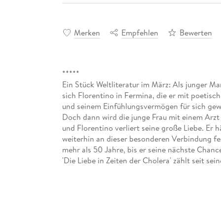
Merken
Empfehlen
Bewerten
*****
Ein Stück Weltliteratur im März: Als junger Ma
sich Florentino in Fermina, die er mit poetisc
und seinem Einfühlungsvermögen für sich gew
Doch dann wird die junge Frau mit einem Arzt 
und Florentino verliert seine große Liebe. Er h
weiterhin an dieser besonderen Verbindung fe
mehr als 50 Jahre, bis er seine nächste Chanc
'Die Liebe in Zeiten der Cholera' zählt seit sei
Erscheinen in den 1980er Jahren als eines der
bedeutendsten zeitgenössischen Bücher über d
Dabei erzählt der sprachgewaltige Roman eine
untypische Liebesgeschichte, die den Blick me
Abbild der Gesellschaft lenkt, das zum Nachd