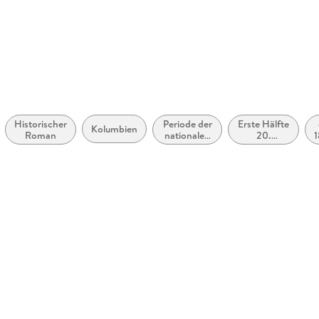
abe
möglich
Historischer
Periode der
Erste Hälfte
Kolumbien
Roman
nationalen
20.
Vereinigung
Jahrhundert
zugänglich
und die
(ca. 1900
ersten
bis ca.
Jahrzehnte
1950)
des
Königreichs
Italien (1861
bis ca.
1900)