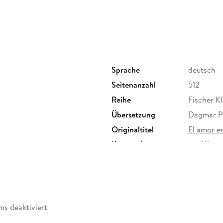
Sprache
deutsch
Seitenanzahl
512
Reihe
Fischer Kl
Übersetzung
Dagmar P
Originaltitel
El amor e
Kopierschutz
mit Wasse
Produktart
EBOOK
ISBN
9783462
ms deaktiviert