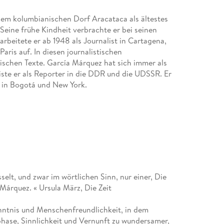
em kolumbianischen Dorf Aracataca als ältestes
Seine frühe Kindheit verbrachte er bei seinen
eitete er ab 1948 als Journalist in Cartagena,
aris auf. In diesen journalistischen
ischen Texte. García Márquez hat sich immer als
reiste er als Reporter in die DDR und die UDSSR. Er
a in Bogotá und New York.
nsamkeit (1967) machte ihn auf einen Schlag
n weit über zehn Millionen Exemplaren machte
anischen Autor.
für Literatur.
tion und Drogenkriminalität in Kolumbien
elt, und zwar im wörtlichen Sinn, nur einer, Die
astro und bekennender Sozialist. Er hat ein
Márquez. « Ursula März, Die Zeit
erk vorgelegt und gilt als einer der
er Welt.
nntnis und Menschenfreundlichkeit, in dem
hase, Sinnlichkeit und Vernunft zu wundersamer,