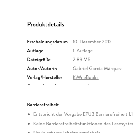
Produktdetails
Erscheinungsdatum
10. Dezember 2012
Auflage
1. Auflage
Dateigröße
2,89 MB
Autor/Autorin
Gabriel García Márquez
Verlag/Hersteller
KiWi eBooks
Originalsprache
spanisch
Family Sharing
Ja
Dateiformat
EPUB
Barrierefreiheit
Entspricht der Vorgabe EPUB Barrierefreiheit 1.1
Keine Barrierefreiheitsfunktionen des Lesesyste
Navigierbares Inhaltsverzeichnis