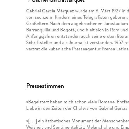
Gabriel García Márquez
wurde am 6. März 1927 in d
von sechzehn Kindern eines Telegrafisten geboren. 
Großeltern.Nach dem abgebrochenen Jurastudium arb
Barranquilla und Bogotá, und hielt sich in Rom und P
Anfangsjahren entstanden auch seine ersten literar
Schriftsteller und als Journalist verstanden. 1957 
vertrat die kubanische Presseagentur Prensa Latin
Die Veröffentlichung des Romans Hundert Jahre Ei
weltweit bekannt. Mit einer weltweiten Auflage vo
dieser Roman ihn zum meistgelesenen lateinamerik
Pressestimmen
1982 erhielt Gabriel García Márquez den Nobelpreis 
Gabriel García Márquez, der ständig gegen Korrup
»Begeistert haben mich schon viele Romane. Entfess
ankämpfte, war ein langjähriger Freund von Fidel C
Liebe in den Zeiten der Cholera von Gabriel García 
umfangreiches erzählerisches und journalistisches W
bedeutendsten und erfolgreichsten Schriftsteller d
»[. . .] ein ästhetisches Monument der Menschenke
Weisheit und Sentimentalität, Melancholie und Emp