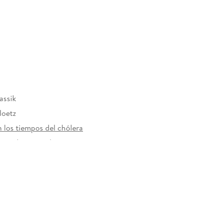
assik
loetz
n los tiempos del chólera
rzeichen versehen
306750