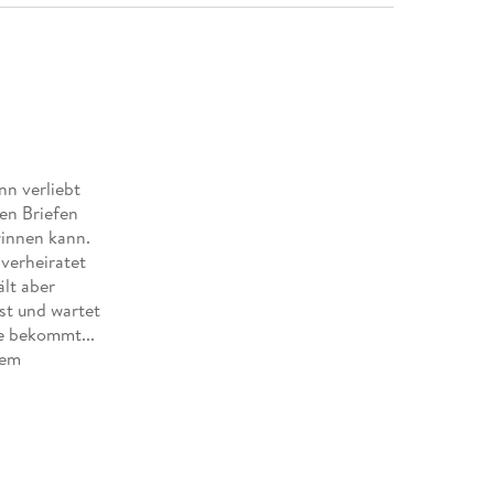
nn verliebt
hen Briefen
innen kann.
verheiratet
ält aber
st und wartet
e bekommt...
nem
ie Liebe.
 absolut
hr auf ein
enken anregt.