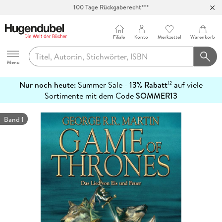
100 Tage Rückgaberecht***
Abholung in über 100 Filialen
Filiale
Konto
Merkzettel
Warenkorb
Hugendubel
Menu
Nur noch heute:
Summer Sale -
13% Rabatt
auf viele
12
mehr
Sortimente mit dem Code
SOMMER13
erfahren
Band 1