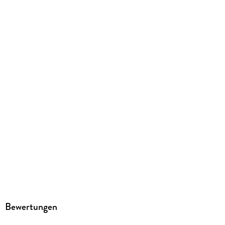
Family Sharing
Ja
Produktart
EBOOK
Dateiformat
EPUB
ISBN
9783957830005
Bewertungen