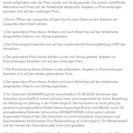
wurde aufgehoben oder der Preis wurde vom Verlag gesenkt. Die jeweils zutreffende
Alternative wird Ihnen auf der Artikelseite dargestellt. Angaben zu Preissenkungen
beziehen sich auf den vorherigen Preis.
Durch Öffnen der Leseprobe willigen Sie ein, dass Daten an den Anbieter der
3
Leseprobe übermittelt werden.
Der gebundene Preis dieses Artikels wird nach Ablauf des auf der Artikelseite
4
dargestellten Datums vom Verlag angehoben.
Der Preisvergleich bezieht sich auf die unverbindliche Preisempfehlung (UVP) des
5
Herstellers.
Der gebundene Preis dieses Artikels wurde vom Verlag gesenkt. Angaben zu
6
Preissenkungen beziehen sich auf den vorherigen Preis.
Die Preisbindung dieses Artikels wurde aufgehoben. Angaben zu Preissenkungen
7
beziehen sich auf den letzten gebundenen Preis.
Der gebundene Preis dieses Artikels wird nach Ablauf des auf der Artikelseite
8
dargestellten Datums vom Verlag angehoben.
Ihr Gutschein SOMMER13 gilt bis einschließlich 10.08.2026. Sie können den
12
Gutschein ausschließlich online einlösen unter www.hugendubel.de. Keine Bestellung
zur Abholung mit Zahlung in der Filiale möglich. Der Gutschein ist nicht gültig für
gesetzlich preisgebundene Artikel (deutschsprachige Bücher und eBooks) sowie für
preisgebundene Kalender, tolino shine (4016621130466), tolino select und das
Hugendubel Hörbuch Abo. Der Gutschein ist nicht mit anderen Gutscheinen und
Geschenkkarten kombinierbar. Eine Barauszahlung ist nicht möglich. Ein Weiterverkauf
und der Handel des Gutscheincodes sind nicht gestattet.