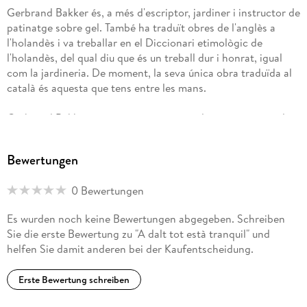
Gerbrand Bakker és, a més d'escriptor, jardiner i instructor de
patinatge sobre gel. També ha traduït obres de l'anglès a
l'holandès i va treballar en el Diccionari etimològic de
l'holandès, del qual diu que és un treball dur i honrat, igual
com la jardineria. De moment, la seva única obra traduïda al
català és aquesta que tens entre les mans.
Gerbrand Bakker no té gos, ni cap animal, perquè no viu al
camp, sinó que ho fa a la ciutat. Somia mudar-se a una casa
amb xemeneia enmig de la naturalesa i poder gaudir de la
Bewertungen
companyia dels animals que tant li agraden; potser, així,
deixarà de llançar-se a acariciar i jugar amb els gossos que es
0 Bewertungen
creua pel carrer. Mentrestant, s'envolta de plantes i crea el
seu propi bosc particular, un bosc, també, de paraules.
Es wurden noch keine Bewertungen abgegeben. Schreiben
Sie die erste Bewertung zu "A dalt tot està tranquil" und
Amb aquesta novel·la va obtenir el premi IMPAC 2010, a més
helfen Sie damit anderen bei der Kaufentscheidung.
de vuit premis més en l'àmbit internacional, i va convertir-se
en el primer holandès que guanyava aquest premi amb
Erste Bewertung schreiben
nominacions proposades per biblioteques de tot el món.
Altres guardonats amb l'IMPAC han estat escriptors de la