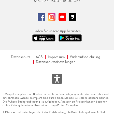
Mo. - Sa. 9.00 - 18.00 Uhr
Laden Sie unsere App herunter.
Datenschutz
AGB
Impressum
Widerrufsbelehrung
Datenschutzeinstellungen
Mängelexemplare sind Bücher mit leichten Beschädigungen, die das Lesen aber nicht
1
einschränken. Mängelexemplare sind durch einen Stempel als solche gekennzeichnet.
Die frühere Buchpreisbindung ist aufgehoben. Angaben zu Preissenkungen beziehen
sich auf den gebundenen Preis eines mangelfreien Exemplars.
Diese Artikel unterliegen nicht der Preisbindung, die Preisbindung dieser Artikel
2