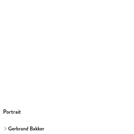
EBOOK
Dateiformat
EPUB
ISBN
9788415539049
Portrait
Gerbrand Bakker