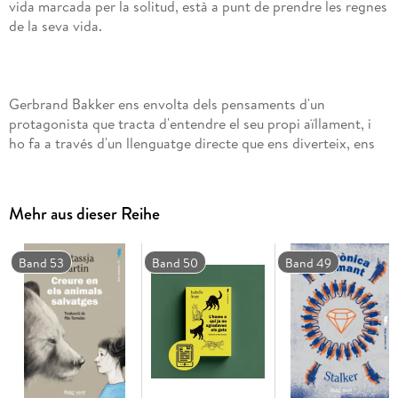
vida marcada per la solitud, està a punt de prendre les regnes
Gerbrand Bakker ens envolta dels pensaments d'un
protagonista que tracta d'entendre el seu propi aïllament, i
ho fa a través d'un llenguatge directe que ens diverteix, ens
emociona i ens porta a preguntar-nos el perquè de les
nostres pròpies decisions. Els constants viatges entre el
passat i el present ens fan partícips d'una història que podria
Mehr aus dieser Reihe
haver estat diferent.
Band 53
Band 50
Band 49