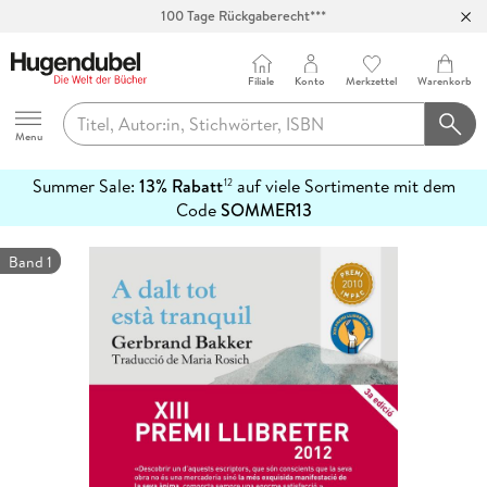
100 Tage Rückgaberecht***
Abholung in über 100 Filialen
Filiale
Konto
Merkzettel
Warenkorb
Hugendubel
Menu
Summer Sale:
13% Rabatt
auf viele Sortimente mit dem
12
mehr
Code
SOMMER13
erfahren
Band 1