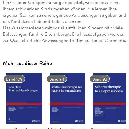
Einzel- oder Gruppentraining angeleitet, wie sie besser mit
ihrem schwierigen Kind umgehen können. Sie lernen ihre
eigenen Stärken zu sehen, genaue Anweisungen zu geben und
das Kind durch Lob und Tadel zu lenken.
Das Zusammenleben mit sozial auffälligen Kindern hält viele
Belastungen für ihre Eltern bereit: Die Hausaufgaben werden
zur Qual, elterliche Anweisungen treffen auf taube Ohren etc.
Die Stimmung in den Familien verschlechtert sich, die
Belastung nimmt zu und die Beziehung wird angespannt.
Das vorliegende Training beruht auf einem stress- und
Mehr aus dieser Reihe
ressourcentheoretischen Ansatz. Danach entstehen die
elterlichen Erziehungsschwierigkeiten nicht aus einer
allgemeinen Unfähigkeit, sondern aus Überlastung und
Band 109
Band 94
Band 93
ungenutzten Verhaltensmöglichkeiten. Die Eltern werden
angeleitet, wie sie ihr "schwieriges Kind" besser anleiten
können. Sie lernen ihre eigenen Stärken zu sehen, genaue
Anweisungen zu geben, das Kind durch Lob und Tadel zu
lenken und die Hausaufgaben nach einem vorgegebenen Plan
machen zu lassen. Schließlich werden sie darin beraten, wie
sich die Familie neu und besser zusammenfinden kann.
Das Buch schildert den theoretischen Hintergrund des