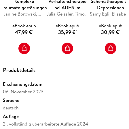
Komplexe
Verhaltenstherapie
Schematherapie be
Konzeptes und gibt eine genaue Anleitung zum Training in
Traumafolgestörungen
bei ADHS im
Depressionen
Form von Manualen für das Einzel- und Gruppentraining. Die
Janine Borowski, Marylene Cloitre, Thanos Karatzias, Ingo Schäfer
Jugendalter
Julia Geissler, Timo D. Vloet, Ulrike Zwanzger, Marcel Romanos, Thomas Jans
Samy Egli, Elisabeth Frieß, Martin Ludw
Arbeitsmaterialien können nach erfolgter Registrierung von
der Website des Hogrefe Verlags heruntergeladen werden.
eBook epub
eBook epub
eBook epub
47,99 €
35,99 €
30,99 €
*
*
*
Produktdetails
Erscheinungsdatum
06. November 2023
Sprache
deutsch
Auflage
2., vollständig überarbeitete Auflage 2024