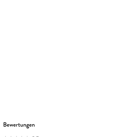
Dateiformat
EPUB
ISBN
9783844431858
Bewertungen