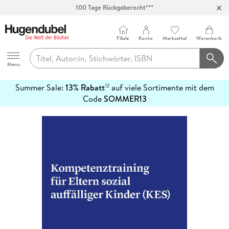
100 Tage Rückgaberecht***
Abholung in über 100 Filialen
Filiale
Konto
Merkzettel
Warenkorb
Hugendubel
Menu
Summer Sale:
13% Rabatt
auf viele Sortimente mit dem
12
mehr
Code
SOMMER13
erfahren