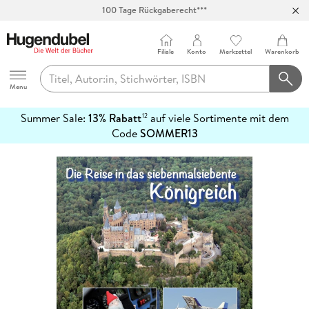
100 Tage Rückgaberecht***
Abholung in über 100 Filialen
Filiale
Konto
Merkzettel
Warenkorb
Hugendubel
Menu
Summer Sale:
13% Rabatt
auf viele Sortimente mit dem
12
mehr
Code
SOMMER13
erfahren