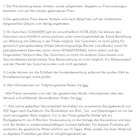
Die Preisbindung dieses Artikels wurde aufgehoben. Angaben zu Preissenkungen
7
beziehen sich auf den letzten gebundenen Preis.
Der gebundene Preis dieses Artikels wird nach Ablauf des auf der Artikelseite
8
dargestellten Datums vom Verlag angehoben.
Ihr Gutschein SOMMER13 gilt bis einschließlich 10.08.2026. Sie können den
12
Gutschein ausschließlich online einlösen unter www.hugendubel.de. Keine Bestellung
zur Abholung mit Zahlung in der Filiale möglich. Der Gutschein ist nicht gültig für
gesetzlich preisgebundene Artikel (deutschsprachige Bücher und eBooks) sowie für
preisgebundene Kalender, tolino shine (4016621130466), tolino select und das
Hugendubel Hörbuch Abo. Der Gutschein ist nicht mit anderen Gutscheinen und
Geschenkkarten kombinierbar. Eine Barauszahlung ist nicht möglich. Ein Weiterverkauf
und der Handel des Gutscheincodes sind nicht gestattet.
Leider können wir die Echtheit der Kundenbewertung aufgrund der großen Zahl an
15
Einzelbewertungen nicht prüfen.
Alle Informationen zur Tiefpreisgarantie finden Sie
hier
16
Alle Preise verstehen sich inkl. der gesetzlichen MwSt. Informationen über den
*
Versand und anfallende Versandkosten finden Sie
hier
Alle online gekauften Versandartikel beinhalten ein erweitertes Rückgaberecht von
***
100 Tagen nach Kaufdatum. Die Rücknahme von Bild-, Ton- und Datenträgern ist nur bei
noch versiegelter Ware möglich. Für in der Filiale gekaufte Artikel gilt ein
Rückgaberecht von 4 Wochen. Voraussetzung ist die Vorlage des Kassenbons und dass
sich der Artikel in wiederverkaufsfähigem Zustand befindet. Für digitale Produkte gilt
weiterhin die gesetzliche Widerrufsfrist von 14 Tagen. Bitte senden Sie Ihren Widerruf
zu digitalen Produkten per Mail an info@hugendubel.de.