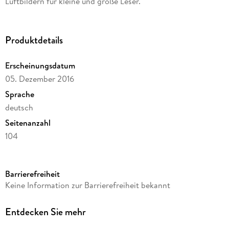
Luftbildern für kleine und große Leser.
Produktdetails
Erscheinungsdatum
05. Dezember 2016
Sprache
deutsch
Seitenanzahl
104
Dateigröße
20,14 MB
Barrierefreiheit
Altersempfehlung
Keine Information zur Barrierefreiheit bekannt
von 8 bis 12 Jahren
Autor/Autorin
Entdecken Sie mehr
Gero Dargel, Beatrix Dargel