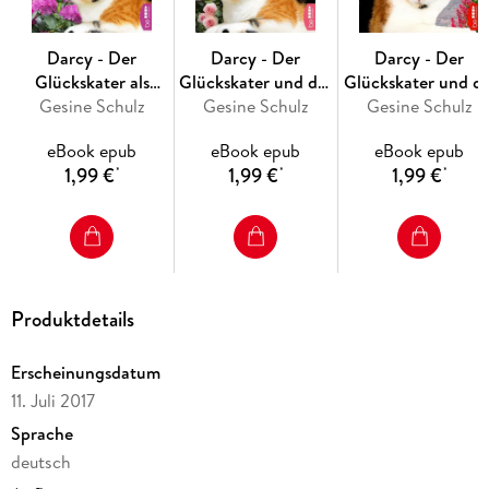
Darcy - Der
Darcy - Der
Darcy - Der
Glückskater als
Glückskater und der
Glückskater und di
Retter in der Not
Gesine Schulz
geblitzte Fotograf
Gesine Schulz
Gesine Schulz
Päckchenfee
eBook epub
eBook epub
eBook epub
1,99 €
1,99 €
1,99 €
*
*
*
Produktdetails
Erscheinungsdatum
11. Juli 2017
Sprache
deutsch