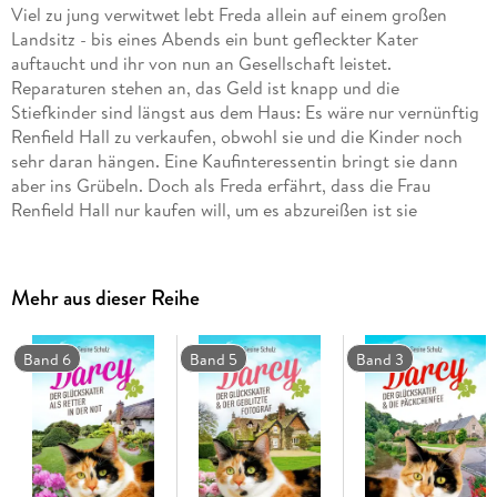
Viel zu jung verwitwet lebt Freda allein auf einem großen
Landsitz - bis eines Abends ein bunt gefleckter Kater
auftaucht und ihr von nun an Gesellschaft leistet.
Reparaturen stehen an, das Geld ist knapp und die
Stiefkinder sind längst aus dem Haus: Es wäre nur vernünftig
Renfield Hall zu verkaufen, obwohl sie und die Kinder noch
sehr daran hängen. Eine Kaufinteressentin bringt sie dann
aber ins Grübeln. Doch als Freda erfährt, dass die Frau
Renfield Hall nur kaufen will, um es abzureißen ist sie
entsetzt. Sie beschließt, keinesfalls zu verkaufen, sondern ihr
Bestes zu geben, um das Anwesen zu halten. Sie vermietet ein
Gästezimmer und bietet fortan einen
Afternoon Tea
an. Dank
Mehr aus dieser Reihe
Darcy steht eines Abends eine alte Frau von geisterhafter
Blässe vor der Tür und bezieht das Zimmer. Erst für eine
Nacht, doch dann scheint sie sich im Haus einzunisten. In
Band 6
Band 5
Band 3
Freda wächst ein Verdacht.
Währenddessen entwickelt sich der
Afternoon Tea
zum Erfolg,
wozu das Gerücht, Renfield Hall beherberge einen Geist,
erheblich beiträgt - ein Gerücht, an dem ein gewisser Kater
nicht ganz unschuldig ist.