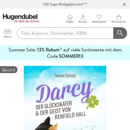
100 Tage Rückgaberecht***
Abholung in über 100 Filialen
Filiale
Konto
Merkzettel
Warenkorb
Hugendubel
Menu
Summer Sale:
13% Rabatt
auf viele Sortimente mit dem
12
mehr
Code
SOMMER13
erfahren
Band 4