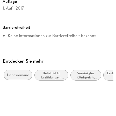
Auflage
1. Aufl. 2017
Seitenanzahl
199
Barrierefreiheit
Dateigröße
Keine Informationen zur Barrierefreiheit bekannt
2,79 MB
Altersempfehlung
ab 16 Jahre
Reihe
Entdecken Sie mehr
Die Katzenserie, 4
Belletristik:
Vereinigtes
Erste
Autor/Autorin
Liebesromane
Erzählungen,
Königreich,
2
Gesine Schulz
Kurzgeschichten,
Großbritannien
Jahrh
Short Stories
(ca.
Verlag/Hersteller
bis
20
beHEARTBEAT
Originalsprache
deutsch