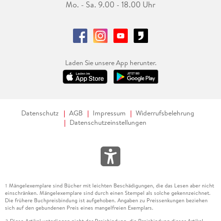
Mo. - Sa. 9.00 - 18.00 Uhr
Laden Sie unsere App herunter.
Datenschutz
AGB
Impressum
Widerrufsbelehrung
Datenschutzeinstellungen
Mängelexemplare sind Bücher mit leichten Beschädigungen, die das Lesen aber nicht
1
einschränken. Mängelexemplare sind durch einen Stempel als solche gekennzeichnet.
Die frühere Buchpreisbindung ist aufgehoben. Angaben zu Preissenkungen beziehen
sich auf den gebundenen Preis eines mangelfreien Exemplars.