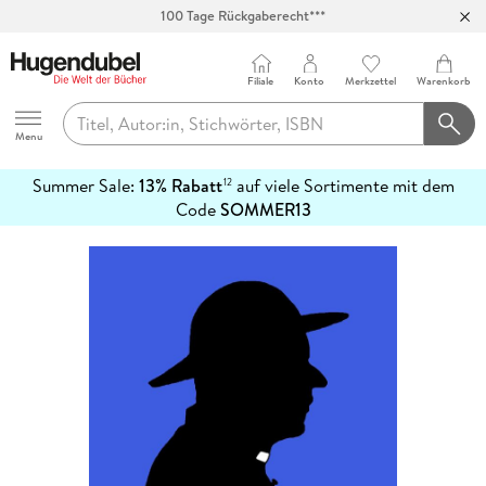
100 Tage Rückgaberecht***
Abholung in über 100 Filialen
Filiale
Konto
Merkzettel
Warenkorb
Hugendubel
Menu
Summer Sale:
13% Rabatt
auf viele Sortimente mit dem
12
mehr
Code
SOMMER13
erfahren