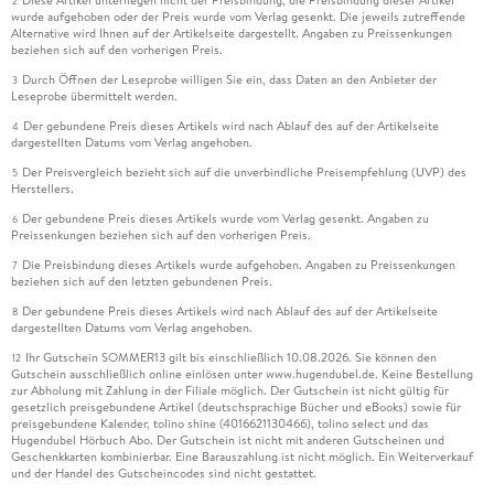
Diese Artikel unterliegen nicht der Preisbindung, die Preisbindung dieser Artikel
2
wurde aufgehoben oder der Preis wurde vom Verlag gesenkt. Die jeweils zutreffende
Alternative wird Ihnen auf der Artikelseite dargestellt. Angaben zu Preissenkungen
beziehen sich auf den vorherigen Preis.
Durch Öffnen der Leseprobe willigen Sie ein, dass Daten an den Anbieter der
3
Leseprobe übermittelt werden.
Der gebundene Preis dieses Artikels wird nach Ablauf des auf der Artikelseite
4
dargestellten Datums vom Verlag angehoben.
Der Preisvergleich bezieht sich auf die unverbindliche Preisempfehlung (UVP) des
5
Herstellers.
Der gebundene Preis dieses Artikels wurde vom Verlag gesenkt. Angaben zu
6
Preissenkungen beziehen sich auf den vorherigen Preis.
Die Preisbindung dieses Artikels wurde aufgehoben. Angaben zu Preissenkungen
7
beziehen sich auf den letzten gebundenen Preis.
Der gebundene Preis dieses Artikels wird nach Ablauf des auf der Artikelseite
8
dargestellten Datums vom Verlag angehoben.
Ihr Gutschein SOMMER13 gilt bis einschließlich 10.08.2026. Sie können den
12
Gutschein ausschließlich online einlösen unter www.hugendubel.de. Keine Bestellung
zur Abholung mit Zahlung in der Filiale möglich. Der Gutschein ist nicht gültig für
gesetzlich preisgebundene Artikel (deutschsprachige Bücher und eBooks) sowie für
preisgebundene Kalender, tolino shine (4016621130466), tolino select und das
Hugendubel Hörbuch Abo. Der Gutschein ist nicht mit anderen Gutscheinen und
Geschenkkarten kombinierbar. Eine Barauszahlung ist nicht möglich. Ein Weiterverkauf
und der Handel des Gutscheincodes sind nicht gestattet.