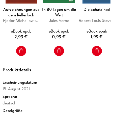
Aufzeichnungen aus
In 80 Tagen um die
Die Schatzinsel
dem Kellerloch
Welt
Fjodor Michailowitsch Dostojewski
Jules Verne
Robert Loui
eBook epub
eBook epub
eBook epub
2,99 €
0,99 €
1,99 €
*
*
*
Produktdetails
Erscheinungsdatum
15. August 2021
Sprache
deutsch
Dateigröße