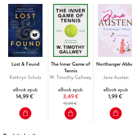
1939. Ansel Luxford has everything a person could want-a
comfortable career, a brilliant spouse, a beautiful new baby.
But he is obsessed by a belief that Europe is on the precipice
of a war that will grow to consume the world. The United
States is officially proclaiming neutrality in any foreign
conflict, but when Ansel is offered an opportunity to move to
Washington, D. C. , to join a clandestine project within the
Treasury Department that is working to undermine Nazi
Lost & Found
The Inner Game of
Northanger Abbe
Germany, he uproots his family overnight and takes on the
Tennis
Kathryn Schulz
W. Timothy Gallwey
Jane Austen
eBook epub
eBook epub
eBook epub
14,99 €
3,49 €
1,99 €
*
*
*
10,99 €
To thwart the Nazis, Ansel and his team invent a powerful