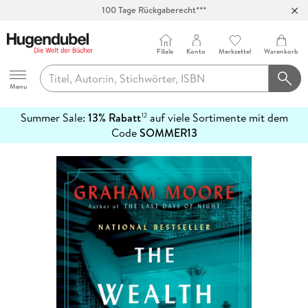
100 Tage Rückgaberecht***
Abholung in über 100 Filialen
Filiale
Konto
Merkzettel
Warenkorb
Hugendubel
Menu
Summer Sale:
13% Rabatt
auf viele Sortimente mit dem
12
mehr
Code
SOMMER13
erfahren