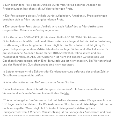
Der gebundene Preis dieses Artikels wurde vom Verlag gesenkt. Angaben zu
6
Preissenkungen beziehen sich auf den vorherigen Preis.
Die Preisbindung dieses Artikels wurde aufgehoben. Angaben zu Preissenkungen
7
beziehen sich auf den letzten gebundenen Preis.
Der gebundene Preis dieses Artikels wird nach Ablauf des auf der Artikelseite
8
dargestellten Datums vom Verlag angehoben.
Ihr Gutschein SOMMER13 gilt bis einschließlich 10.08.2026. Sie können den
12
Gutschein ausschließlich online einlösen unter www.hugendubel.de. Keine Bestellung
zur Abholung mit Zahlung in der Filiale möglich. Der Gutschein ist nicht gültig für
gesetzlich preisgebundene Artikel (deutschsprachige Bücher und eBooks) sowie für
preisgebundene Kalender, tolino shine (4016621130466), tolino select und das
Hugendubel Hörbuch Abo. Der Gutschein ist nicht mit anderen Gutscheinen und
Geschenkkarten kombinierbar. Eine Barauszahlung ist nicht möglich. Ein Weiterverkauf
und der Handel des Gutscheincodes sind nicht gestattet.
Leider können wir die Echtheit der Kundenbewertung aufgrund der großen Zahl an
15
Einzelbewertungen nicht prüfen.
Alle Informationen zur Tiefpreisgarantie finden Sie
hier
16
Alle Preise verstehen sich inkl. der gesetzlichen MwSt. Informationen über den
*
Versand und anfallende Versandkosten finden Sie
hier
Alle online gekauften Versandartikel beinhalten ein erweitertes Rückgaberecht von
***
100 Tagen nach Kaufdatum. Die Rücknahme von Bild-, Ton- und Datenträgern ist nur bei
noch versiegelter Ware möglich. Für in der Filiale gekaufte Artikel gilt ein
Rückgaberecht von 4 Wochen. Voraussetzung ist die Vorlage des Kassenbons und dass
sich der Artikel in wiederverkaufsfähigem Zustand befindet. Für digitale Produkte gilt