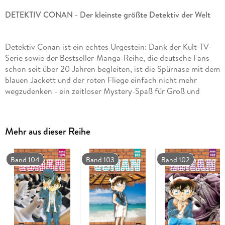
DETEKTIV CONAN - Der kleinste größte Detektiv der Welt
Detektiv Conan ist ein echtes Urgestein: Dank der Kult-TV-
Serie sowie der Bestseller-Manga-Reihe, die deutsche Fans
schon seit über 20 Jahren begleiten, ist die Spürnase mit dem
blauen Jackett und der roten Fliege einfach nicht mehr
wegzudenken - ein zeitloser Mystery-Spaß für Groß und
Klein!
Mehr aus dieser Reihe
Band 104
Band 103
Band 102
Inhalt Band 98:
Conan scheint kurz davorzustehen, die
Identität von Mary zu lüften, während Shukichi Haneda als
Leiter einer Shogi-Trainingsgruppe in einen Serienmordfall
verstrickt wird! Und dann taucht wie aus dem Nichts auch
noch Shuichi Akai auf. . . ! Als wäre das alles noch nicht
genug, stiftet Momiji Ooka ein Duell zwischen Conan und