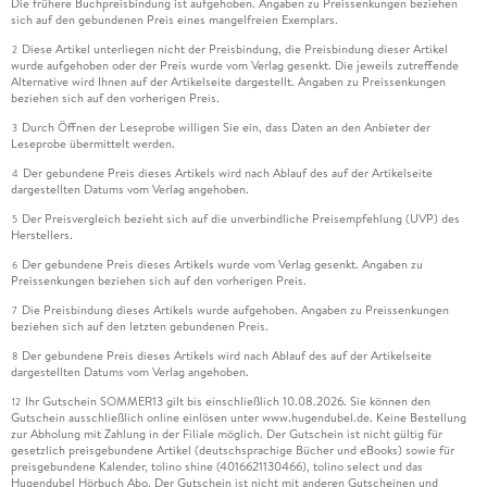
Die frühere Buchpreisbindung ist aufgehoben. Angaben zu Preissenkungen beziehen
sich auf den gebundenen Preis eines mangelfreien Exemplars.
Diese Artikel unterliegen nicht der Preisbindung, die Preisbindung dieser Artikel
2
wurde aufgehoben oder der Preis wurde vom Verlag gesenkt. Die jeweils zutreffende
Alternative wird Ihnen auf der Artikelseite dargestellt. Angaben zu Preissenkungen
beziehen sich auf den vorherigen Preis.
Durch Öffnen der Leseprobe willigen Sie ein, dass Daten an den Anbieter der
3
Leseprobe übermittelt werden.
Der gebundene Preis dieses Artikels wird nach Ablauf des auf der Artikelseite
4
dargestellten Datums vom Verlag angehoben.
Der Preisvergleich bezieht sich auf die unverbindliche Preisempfehlung (UVP) des
5
Herstellers.
Der gebundene Preis dieses Artikels wurde vom Verlag gesenkt. Angaben zu
6
Preissenkungen beziehen sich auf den vorherigen Preis.
Die Preisbindung dieses Artikels wurde aufgehoben. Angaben zu Preissenkungen
7
beziehen sich auf den letzten gebundenen Preis.
Der gebundene Preis dieses Artikels wird nach Ablauf des auf der Artikelseite
8
dargestellten Datums vom Verlag angehoben.
Ihr Gutschein SOMMER13 gilt bis einschließlich 10.08.2026. Sie können den
12
Gutschein ausschließlich online einlösen unter www.hugendubel.de. Keine Bestellung
zur Abholung mit Zahlung in der Filiale möglich. Der Gutschein ist nicht gültig für
gesetzlich preisgebundene Artikel (deutschsprachige Bücher und eBooks) sowie für
preisgebundene Kalender, tolino shine (4016621130466), tolino select und das
Hugendubel Hörbuch Abo. Der Gutschein ist nicht mit anderen Gutscheinen und