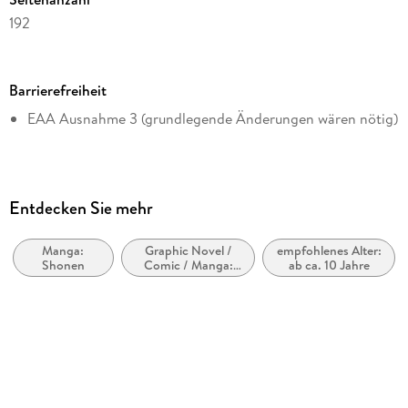
192
Dateigröße
83,08 MB
Barrierefreiheit
Altersempfehlung
EAA Ausnahme 3 (grundlegende Änderungen wären nötig)
ab 10 Jahre
Reihe
Detektiv Conan, 98
Autor/Autorin
Entdecken Sie mehr
Gsh Aoyama, Gosho Aoyama
Manga:
Graphic Novel /
empfohlenes Alter:
Übersetzung
Shonen
Comic / Manga:
ab ca. 10 Jahre
Josef Shanel
Krimi, Mystery und
Thriller
Verlag/Hersteller
Egmont eBooks
Originaltitel
Meitantei Conan
Originalsprache