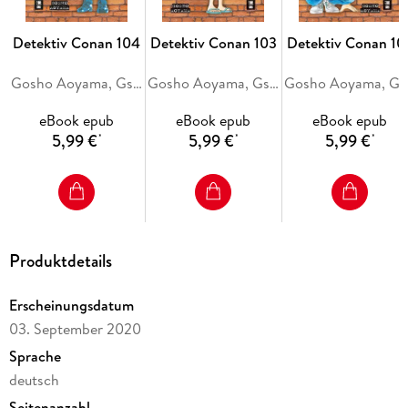
Heiji an!
Detektiv Conan 104
Detektiv Conan 103
Detektiv Conan 10
Gosho Aoyama, Gsh Aoyama
Gosho Aoyama, Gsh Aoyama
Gosh
Mit über 250 Millionen verkauften Exemplaren eine der
erfolgreichsten Manga-Reihen aller Zeiten!
eBook epub
eBook epub
eBook epub
5,99 €
5,99 €
5,99 €
*
*
*
--- Dieses spezielle E-Book-Format kann auf allen aktuelleren
Tablets und Geräten mit Zoomfunktion gelesen werden. Dein
Leseprogramm sollte die Darstellung von Fixed-Image-E-Books im
EPUB3- oder mobi/KF8-Format unterstützen. Weitere
Produktdetails
Informationen findest du auf der Homepage von Egmont Manga.
---
Erscheinungsdatum
03. September 2020
Sprache
deutsch
Seitenanzahl