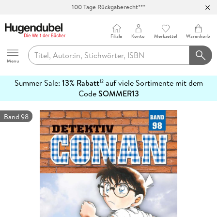
100 Tage Rückgaberecht***
Abholung in über 100 Filialen
Filiale
Konto
Merkzettel
Warenkorb
Hugendubel
Menu
Summer Sale:
13% Rabatt
auf viele Sortimente mit dem
12
mehr
Code
SOMMER13
erfahren
Band 98