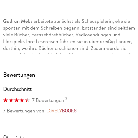
Gudrun Mebs
arbeitete zunächst als Schauspielerin, ehe sie
spontan mit dem Schreiben begann. Entstanden sind seitdem
viele Bücher, Fernsehdrehbücher, Radiosendungen und
Hörspiele. Ihre Lesereisen führten sie in über dreißig Länder,
dorthin, wo ihre Bücher erschienen sind. Zudem wurde sie
ausgezeichnet mit zahlreichen Ehrungen, unter anderem mit
dem Deutschen Jugendliteraturpreis, der Janusz Korczak-
Medaille in Polen, dem Bundesverdienstkreuz und dem
Bewertungen
Bayerischen Verdienstorden.
Durchschnitt
Sie lebt nach langen Jahren in Italien wieder in München und
scheibt nach wie vor am Küchentisch auf ihrer
15
7 Bewertungen
Schreibmaschine.
7 Bewertungen
von
LovelyBooks
Rotraut Susanne Berner, geboren 1948, ist international eine
der bekanntesten und meistgeehrten Illustratorinnen. Sie hat
zahlreiche Bucheinbände und Bücher für Kinder und