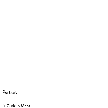
Und wieder schreit der Frieder Oma
Kopierschutz
mit Wasserzeichen versehen
Family Sharing
Ja
Produktart
EBOOK
Dateiformat
EPUB
ISBN
9783733650445
Portrait
Gudrun Mebs