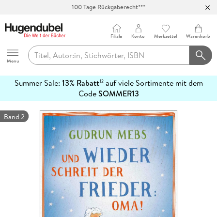
100 Tage Rückgaberecht***
Abholung in über 100 Filialen
Filiale
Konto
Merkzettel
Warenkorb
Hugendubel
Menu
Summer Sale:
13% Rabatt
auf viele Sortimente mit dem
12
mehr
Code
SOMMER13
erfahren
Band 2