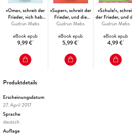
»Oma«, schreit der
»Super«, schreit der
»Schule!«, schreit
Frieder, »ich hab
Frieder, und die
der Frieder, und di
meine Lehrerin
Gudrun Mebs
Oma kichert wieder
Gudrun Mebs
Oma, die kommt mi
Gudrun Mebs
lieber!«
eBook epub
eBook epub
eBook epub
9,99 €
5,99 €
4,99 €
*
*
*
Produktdetails
Erscheinungsdatum
27. April 2017
Sprache
deutsch
Auflage