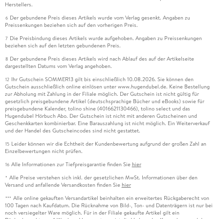
Herstellers.
Der gebundene Preis dieses Artikels wurde vom Verlag gesenkt. Angaben zu
6
Preissenkungen beziehen sich auf den vorherigen Preis.
Die Preisbindung dieses Artikels wurde aufgehoben. Angaben zu Preissenkungen
7
beziehen sich auf den letzten gebundenen Preis.
Der gebundene Preis dieses Artikels wird nach Ablauf des auf der Artikelseite
8
dargestellten Datums vom Verlag angehoben.
Ihr Gutschein SOMMER13 gilt bis einschließlich 10.08.2026. Sie können den
12
Gutschein ausschließlich online einlösen unter www.hugendubel.de. Keine Bestellung
zur Abholung mit Zahlung in der Filiale möglich. Der Gutschein ist nicht gültig für
gesetzlich preisgebundene Artikel (deutschsprachige Bücher und eBooks) sowie für
preisgebundene Kalender, tolino shine (4016621130466), tolino select und das
Hugendubel Hörbuch Abo. Der Gutschein ist nicht mit anderen Gutscheinen und
Geschenkkarten kombinierbar. Eine Barauszahlung ist nicht möglich. Ein Weiterverkauf
und der Handel des Gutscheincodes sind nicht gestattet.
Leider können wir die Echtheit der Kundenbewertung aufgrund der großen Zahl an
15
Einzelbewertungen nicht prüfen.
Alle Informationen zur Tiefpreisgarantie finden Sie
hier
16
Alle Preise verstehen sich inkl. der gesetzlichen MwSt. Informationen über den
*
Versand und anfallende Versandkosten finden Sie
hier
Alle online gekauften Versandartikel beinhalten ein erweitertes Rückgaberecht von
***
100 Tagen nach Kaufdatum. Die Rücknahme von Bild-, Ton- und Datenträgern ist nur bei
noch versiegelter Ware möglich. Für in der Filiale gekaufte Artikel gilt ein