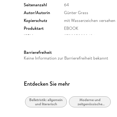
Seitenanzahl
64
Autor/Autorin
Günter Grass
Kopierschutz
mit Wasserzeichen versehen
Produktart
EBOOK
ISBN
9783958299436
Barrierefreiheit
Keine Information zur Barrierefreiheit bekannt
Entdecken Sie mehr
Belletristik: allgemein
Moderne und
und literarisch
zeitgenössische
Belletristik: allgemein
und literarisch