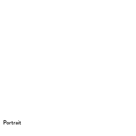
ISBN
9783958290907
Portrait