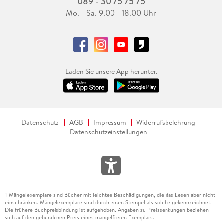
089 - 30 75 75 75
Mo. - Sa. 9.00 - 18.00 Uhr
Laden Sie unsere App herunter.
Datenschutz
AGB
Impressum
Widerrufsbelehrung
Datenschutzeinstellungen
Mängelexemplare sind Bücher mit leichten Beschädigungen, die das Lesen aber nicht
1
einschränken. Mängelexemplare sind durch einen Stempel als solche gekennzeichnet.
Die frühere Buchpreisbindung ist aufgehoben. Angaben zu Preissenkungen beziehen
sich auf den gebundenen Preis eines mangelfreien Exemplars.