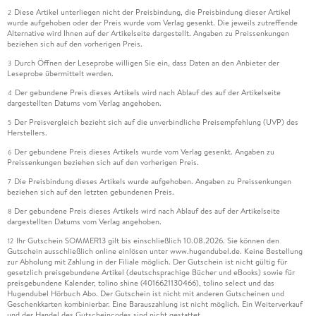
Diese Artikel unterliegen nicht der Preisbindung, die Preisbindung dieser Artikel
2
wurde aufgehoben oder der Preis wurde vom Verlag gesenkt. Die jeweils zutreffende
Alternative wird Ihnen auf der Artikelseite dargestellt. Angaben zu Preissenkungen
beziehen sich auf den vorherigen Preis.
Durch Öffnen der Leseprobe willigen Sie ein, dass Daten an den Anbieter der
3
Leseprobe übermittelt werden.
Der gebundene Preis dieses Artikels wird nach Ablauf des auf der Artikelseite
4
dargestellten Datums vom Verlag angehoben.
Der Preisvergleich bezieht sich auf die unverbindliche Preisempfehlung (UVP) des
5
Herstellers.
Der gebundene Preis dieses Artikels wurde vom Verlag gesenkt. Angaben zu
6
Preissenkungen beziehen sich auf den vorherigen Preis.
Die Preisbindung dieses Artikels wurde aufgehoben. Angaben zu Preissenkungen
7
beziehen sich auf den letzten gebundenen Preis.
Der gebundene Preis dieses Artikels wird nach Ablauf des auf der Artikelseite
8
dargestellten Datums vom Verlag angehoben.
Ihr Gutschein SOMMER13 gilt bis einschließlich 10.08.2026. Sie können den
12
Gutschein ausschließlich online einlösen unter www.hugendubel.de. Keine Bestellung
zur Abholung mit Zahlung in der Filiale möglich. Der Gutschein ist nicht gültig für
gesetzlich preisgebundene Artikel (deutschsprachige Bücher und eBooks) sowie für
preisgebundene Kalender, tolino shine (4016621130466), tolino select und das
Hugendubel Hörbuch Abo. Der Gutschein ist nicht mit anderen Gutscheinen und
Geschenkkarten kombinierbar. Eine Barauszahlung ist nicht möglich. Ein Weiterverkauf
und der Handel des Gutscheincodes sind nicht gestattet.