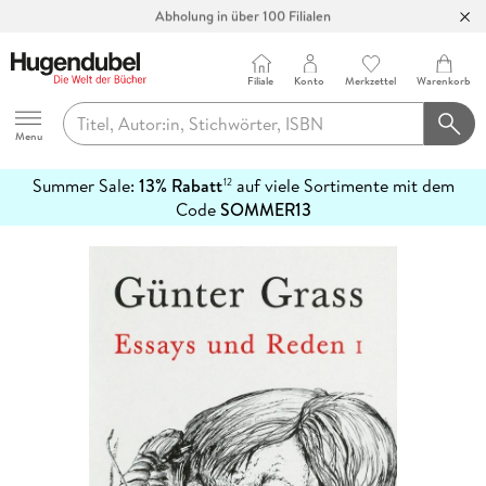
Abholung in über 100 Filialen
Filiale
Konto
Merkzettel
Warenkorb
Hugendubel
Menu
Summer Sale:
13% Rabatt
auf viele Sortimente mit dem
12
mehr
Code
SOMMER13
erfahren