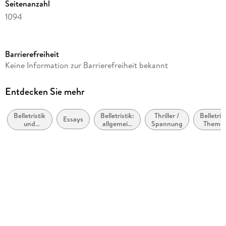
Seitenanzahl
1094
Dateigröße
1,78 MB
Barrierefreiheit
Autor/Autorin
Keine Information zur Barrierefreiheit bekannt
Günter Grass
Verlag/Hersteller
Entdecken Sie mehr
Steidl GmbH & Co. OHG
Belletristik
Belletristik:
Thriller /
Belletrist
Kopierschutz
Essays
und
allgemein
Spannung
Theme
mit Wasserzeichen versehen
verwandte
und
Stoffe
Gebiete
literarisch,
Motive
Family Sharing
nicht nach
Politik
Genre
Ja
Produktart
EBOOK
Dateiformat
EPUB