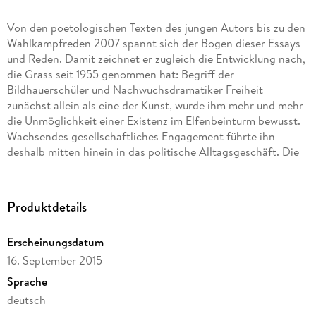
Von den poetologischen Texten des jungen Autors bis zu den
Wahlkampfreden 2007 spannt sich der Bogen dieser Essays
und Reden. Damit zeichnet er zugleich die Entwicklung nach,
die Grass seit 1955 genommen hat: Begriff der
Bildhauerschüler und Nachwuchsdramatiker Freiheit
zunächst allein als eine der Kunst, wurde ihm mehr und mehr
die Unmöglichkeit einer Existenz im Elfenbeinturm bewusst.
Wachsendes gesellschaftliches Engagement führte ihn
deshalb mitten hinein in das politische Alltagsgeschäft. Die
Absage an jegliche Heilslehre, komme sie von rechts oder
von links, ließ ihn jene Position zwischen allen Stühlen
einnehmen, die ihm bis heute zu eigen ist.
Produktdetails
Erscheinungsdatum
16. September 2015
Sprache
deutsch