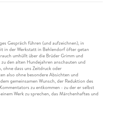
nges Gespräch führen (und aufzeichnen), in
it in der Werkstatt in Behlendorf öfter getan
nrauch umhüllt über die Brüder Grimm und
n zu den alten Hundejahren anschauten und
, ohne dass uns Zeitdruck oder
lten also ohne besondere Absichten und
on dem gemeinsamen Wunsch, der Reduktion des
n Kommentators zu entkommen - zu der er selbst
 seinem Werk zu sprechen, das Märchenhaftes und
t einer dezidiert politischen Zeitwahrnehmung