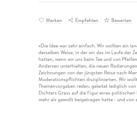
Merken
Empfehlen
Bewerten
»Die Idee war sehr einfach. Wir wollten ein la
derselben Weise, in der wir das im Laufe der Ze
hatten, wenn wir uns beim Tee und von Pfeife
Andersen unterhielten, die neuen Radierunge
Zeichnungen von der jüngsten Reise nach Møn
Moderationspflichten disziplinierten. Wir wol
Themenvorgaben reden, geleitet lediglich v
Dichters Grass auf die Figur eines politische
mehr als gewollt beigetragen hatte - und von
Phantastisches, Kunst-Lust und Spielfreude mi
verband. « Heinrich Detering