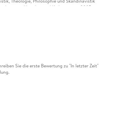
stik, Theologie, Philosophie und Skandinavistik
igkeiten in München und Kiel ist er seit 2005
ichende Literaturwissenschaft an der Universität
ur deutschen, skandinavischen und amerikanischen
eibniz-Preis der DFG. Seit 2011 ist er Präsident
.
ben Sie die erste Bewertung zu "In letzter Zeit"
dung.