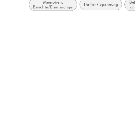
Memoiren,
Bel
Thriller / Spannung
Berichte/Erinnerungen
un