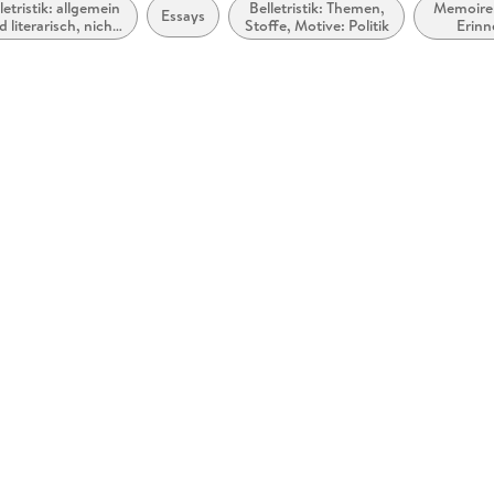
letristik: allgemein
Belletristik: Themen,
Memoiren
Essays
d literarisch, nicht
Stoffe, Motive: Politik
Erin
nach Genre