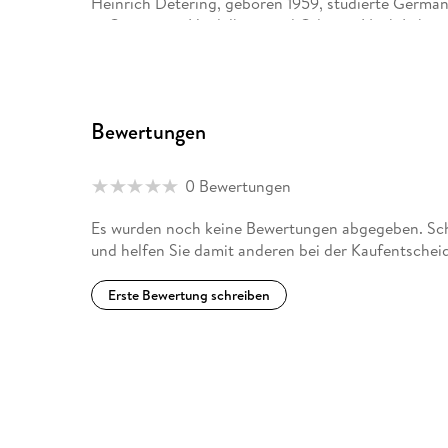
Heinrich Detering, geboren 1959, studierte Germani
in Göttingen, Heidelberg und Odense. Nach Lehrtät
Professor für Neuere deutsche Literatur und Vergle
Göttingen. Er veröffentlichte zahlreiche Bücher z
Literatur und Gedichte. 2009 erhielt Detering den L
der Deutschen Akademie für Sprache und Dichtung
Bewertungen
0 Bewertungen
Es wurden noch keine Bewertungen abgegeben. Schrei
und helfen Sie damit anderen bei der Kaufentschei
Erste Bewertung schreiben