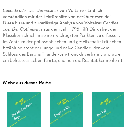
Candide oder Der Optimismus
von Voltaire - Endlich
verständlich mit der Lektürehilfe von derQuerleser. de!
Diese klare und zuverlässige Analyse von Voltaires
Candide
oder Der Optimismus
aus dem Jahr 1795 hilft Dir dabei, den
Klassiker schnell in seinen wichtigsten Punkten zu erfassen.
Im Zentrum der philosophischen und gesellschaftskritischen
Erzählung steht der junge und naive Candide, der vom
Schloss des Barons Thunder-ten-tronckh verbannt wir, wo er
ein behütetes Leben führte, und nun die Realität kennenlernt.
Voltaire ist zweifelsohne einer der bedeutendsten Autoren
der Aufklärung und sein umfangreiches und engagiertes
Lebenswerk stellt einen wichtigen Teil des französischen
Mehr aus dieser Reihe
Literaturerbes dar.
In dieser Lektürehilfe sind enthalten:
. Eine vollständige Inhaltsangabe
. Eine übersichtliche Analyse der Hauptfiguren mit
interessanten Details
. Eine leicht verständliche Interpretation der wesentlichen