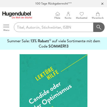
100 Tage Rückgaberecht***
Abholung in über 100 Filialen
Filiale
Konto
Merkzettel
Warenkorb
Hugendubel
Menu
Summer Sale:
13% Rabatt
auf viele Sortimente mit dem
12
mehr
Code
SOMMER13
erfahren