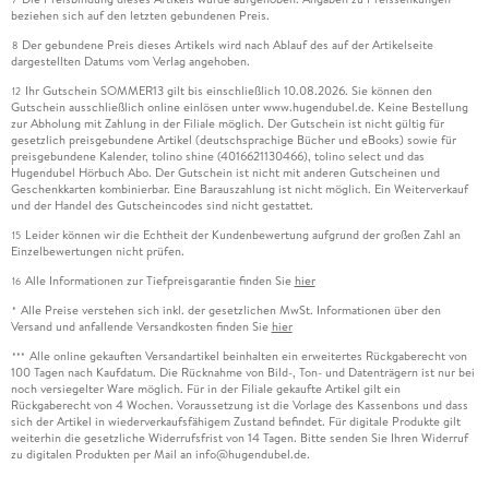
beziehen sich auf den letzten gebundenen Preis.
Der gebundene Preis dieses Artikels wird nach Ablauf des auf der Artikelseite
8
dargestellten Datums vom Verlag angehoben.
Ihr Gutschein SOMMER13 gilt bis einschließlich 10.08.2026. Sie können den
12
Gutschein ausschließlich online einlösen unter www.hugendubel.de. Keine Bestellung
zur Abholung mit Zahlung in der Filiale möglich. Der Gutschein ist nicht gültig für
gesetzlich preisgebundene Artikel (deutschsprachige Bücher und eBooks) sowie für
preisgebundene Kalender, tolino shine (4016621130466), tolino select und das
Hugendubel Hörbuch Abo. Der Gutschein ist nicht mit anderen Gutscheinen und
Geschenkkarten kombinierbar. Eine Barauszahlung ist nicht möglich. Ein Weiterverkauf
und der Handel des Gutscheincodes sind nicht gestattet.
Leider können wir die Echtheit der Kundenbewertung aufgrund der großen Zahl an
15
Einzelbewertungen nicht prüfen.
Alle Informationen zur Tiefpreisgarantie finden Sie
hier
16
Alle Preise verstehen sich inkl. der gesetzlichen MwSt. Informationen über den
*
Versand und anfallende Versandkosten finden Sie
hier
Alle online gekauften Versandartikel beinhalten ein erweitertes Rückgaberecht von
***
100 Tagen nach Kaufdatum. Die Rücknahme von Bild-, Ton- und Datenträgern ist nur bei
noch versiegelter Ware möglich. Für in der Filiale gekaufte Artikel gilt ein
Rückgaberecht von 4 Wochen. Voraussetzung ist die Vorlage des Kassenbons und dass
sich der Artikel in wiederverkaufsfähigem Zustand befindet. Für digitale Produkte gilt
weiterhin die gesetzliche Widerrufsfrist von 14 Tagen. Bitte senden Sie Ihren Widerruf
zu digitalen Produkten per Mail an info@hugendubel.de.