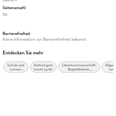
Seitenanzahl
56
Dateigröße
1,21 MB
Barrierefreiheit
Reihe
Keine Information zur Barrierefreiheit bekannt
Lektürehilfe
Autor/Autorin
Entdecken Sie mehr
Guillaume Peris, René Henri
Schule und
Anthologien
Literaturwissenschaft:
Allgem
Übersetzung
Lernen:
(nicht Lyrik)
Begleitbücher,
Lexi
Miriam Traub
Lehrbücher
Lektürehilfen,
Interpretationen
Verlag/Hersteller
derQuerleser.de
Kopierschutz
mit Wasserzeichen versehen
Family Sharing
Ja