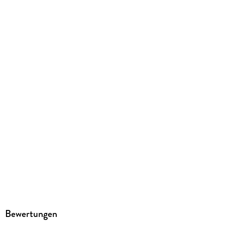
Produktart
EBOOK
Dateiformat
EPUB
ISBN
9782808007795
Bewertungen