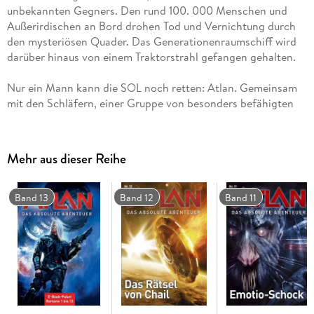
unbekannten Gegners. Den rund 100. 000 Menschen und
Außerirdischen an Bord drohen Tod und Vernichtung durch
den mysteriösen Quader. Das Generationenraumschiff wird
darüber hinaus von einem Traktorstrahl gefangen gehalten.
Nur ein Mann kann die SOL noch retten: Atlan. Gemeinsam
mit den Schläfern, einer Gruppe von besonders befähigten
Solanern, dringt der uralte Arkonide in den Quader ein.
Kurz darauf erkennen er und seine Gefährten, dass eine
Mehr aus dieser Reihe
weitere Gefahr von Mausefalle VII ausgeht. Von dort aus wird
der Traktorstrahl gesteuert; jene heimtückische Macht, die
die SOL demontieren möchte. Verzweifelt suchen Atlan und
Band 13
Band 12
Band 11
seine Gefährten nach einem Ausweg aus der Falle . . .
Inhaltsverzeichnis
Im Mai des Jahres 1981 erschien mit "Die Solaner" der 500.
Roman der ATLAN-Serie, verfasst vom damaligen PERRY
RHODAN-Chefautor William Voltz. Dieser Band markierte