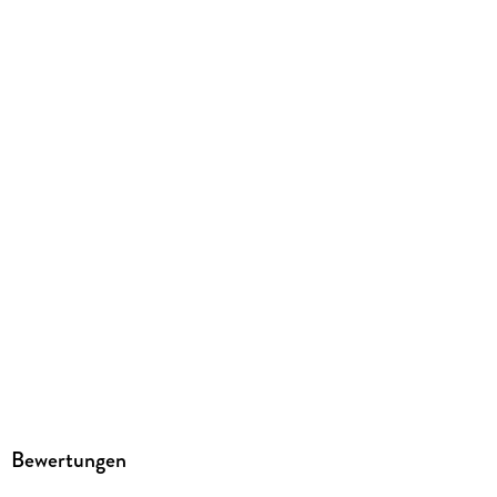
Produktart
EBOOK
Dateiformat
EPUB
ISBN
9783845347585
Bewertungen