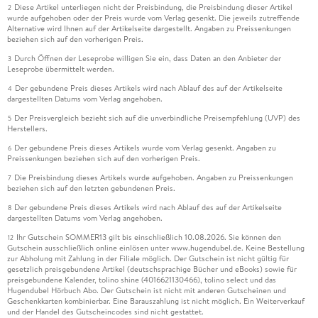
Diese Artikel unterliegen nicht der Preisbindung, die Preisbindung dieser Artikel
2
wurde aufgehoben oder der Preis wurde vom Verlag gesenkt. Die jeweils zutreffende
Alternative wird Ihnen auf der Artikelseite dargestellt. Angaben zu Preissenkungen
beziehen sich auf den vorherigen Preis.
Durch Öffnen der Leseprobe willigen Sie ein, dass Daten an den Anbieter der
3
Leseprobe übermittelt werden.
Der gebundene Preis dieses Artikels wird nach Ablauf des auf der Artikelseite
4
dargestellten Datums vom Verlag angehoben.
Der Preisvergleich bezieht sich auf die unverbindliche Preisempfehlung (UVP) des
5
Herstellers.
Der gebundene Preis dieses Artikels wurde vom Verlag gesenkt. Angaben zu
6
Preissenkungen beziehen sich auf den vorherigen Preis.
Die Preisbindung dieses Artikels wurde aufgehoben. Angaben zu Preissenkungen
7
beziehen sich auf den letzten gebundenen Preis.
Der gebundene Preis dieses Artikels wird nach Ablauf des auf der Artikelseite
8
dargestellten Datums vom Verlag angehoben.
Ihr Gutschein SOMMER13 gilt bis einschließlich 10.08.2026. Sie können den
12
Gutschein ausschließlich online einlösen unter www.hugendubel.de. Keine Bestellung
zur Abholung mit Zahlung in der Filiale möglich. Der Gutschein ist nicht gültig für
gesetzlich preisgebundene Artikel (deutschsprachige Bücher und eBooks) sowie für
preisgebundene Kalender, tolino shine (4016621130466), tolino select und das
Hugendubel Hörbuch Abo. Der Gutschein ist nicht mit anderen Gutscheinen und
Geschenkkarten kombinierbar. Eine Barauszahlung ist nicht möglich. Ein Weiterverkauf
und der Handel des Gutscheincodes sind nicht gestattet.