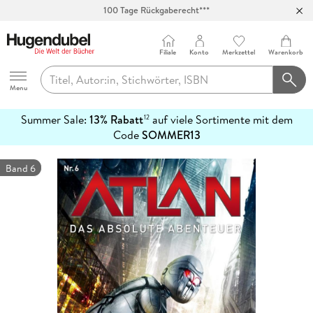
100 Tage Rückgaberecht***
Abholung in über 100 Filialen
Filiale
Konto
Merkzettel
Warenkorb
Hugendubel
Menu
Summer Sale:
13% Rabatt
auf viele Sortimente mit dem
12
mehr
Code
SOMMER13
erfahren
Band 6