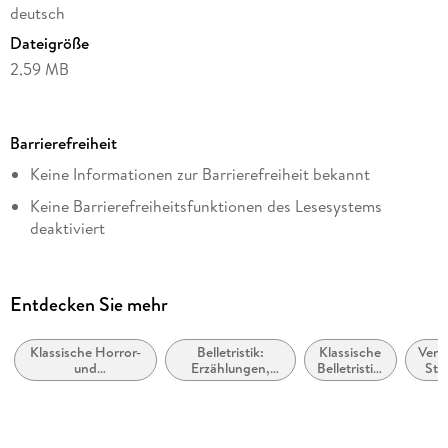
deutsch
Dateigröße
2,59 MB
Reihe
Cabra Leder, 31
Barrierefreiheit
Autor/Autorin
Keine Informationen zur Barrierefreiheit bekannt
H. P. Lovecraft
Keine Barrierefreiheitsfunktionen des Lesesystems
Übersetzung
deaktiviert
Florian F. Marzin
Weitere Hinweise:
Vorwort
https://www.penguin.de/barrierefreiheit,
Florian F. Marzin
Entdecken Sie mehr
barrierefreiheit@penguinrandomhouse.de
Verlag/Hersteller
Penguin Random House
Klassische Horror-
Belletristik:
Klassische
Vere
und
Erzählungen,
Belletristik:
Sta
Kopierschutz
Geistergeschichten
Kurzgeschichten,
allgemein
v
Short Stories
und
Ame
mit Wasserzeichen versehen
literarisch
U
Family Sharing