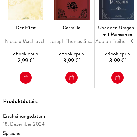
Carpenters 'Das Ding aus einer anderen Welt'. Autor*innen
Neil Gaiman, Wolfgang Hohlbein, Stephen King, Clive
Barker und sogar ein Arno Schmidt
Der Fürst
Carmilla
Über den Umgang
Lovecraft ist überall: Ob im Computerspiel oder bei Brett-
mit Menschen
und Escape-Spielen, der Mythos Lovecraft lebt!
Niccolò Machiavelli
Joseph Thomas Sheridan Le Fanu
Adolph
eBook epub
eBook epub
eBook epub
2,99 €
3,99 €
3,99 €
*
*
*
Produktdetails
Erscheinungsdatum
18. Dezember 2024
Sprache