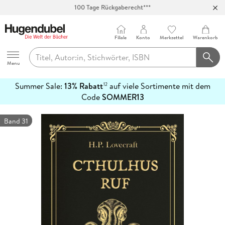
Abholung in über 100 Filialen
Filiale
Konto
Merkzettel
Warenkorb
Hugendubel
Menu
Summer Sale:
13% Rabatt
auf viele Sortimente mit dem
12
mehr
Code
SOMMER13
erfahren
Band 31