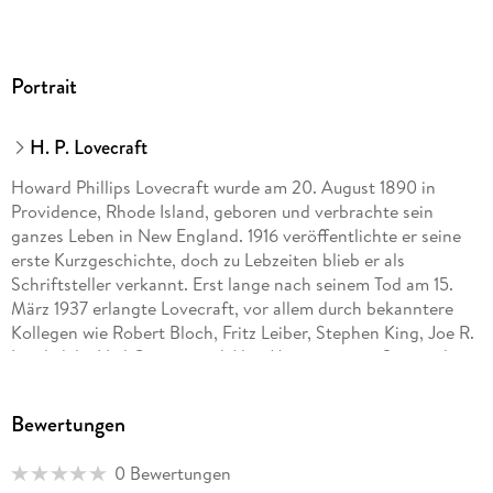
Portrait
H. P. Lovecraft
Howard Phillips Lovecraft wurde am 20. August 1890 in
Providence, Rhode Island, geboren und verbrachte sein
ganzes Leben in New England. 1916 veröffentlichte er seine
erste Kurzgeschichte, doch zu Lebzeiten blieb er als
Schriftsteller verkannt. Erst lange nach seinem Tod am 15.
März 1937 erlangte Lovecraft, vor allem durch bekanntere
Kollegen wie Robert Bloch, Fritz Leiber, Stephen King, Joe R.
Landsdale, Neil Gaiman und Alan Moore, seinen Status als
Kultautor. Vor allem seine Geschichten rund um die Großen
Alten, gottgleiche, grausame Wesen, die jeden Menschen in
Bewertungen
den Wahnsinn treiben, der ihnen auf die Spur kommt,
fasziniert Fans und Horror-Schriftsteller seit Jahrzehnten und
0 Bewertungen
bilden die Basis für unzählige Romane, Spiele und Filme.