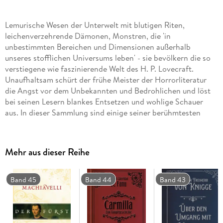
Lemurische Wesen der Unterwelt mit blutigen Riten,
leichenverzehrende Dämonen, Monstren, die 'in
unbestimmten Bereichen und Dimensionen außerhalb
unseres stofflichen Universums leben' - sie bevölkern die so
verstiegene wie faszinierende Welt des H. P. Lovecraft.
Unaufhaltsam schürt der frühe Meister der Horrorliteratur
die Angst vor dem Unbekannten und Bedrohlichen und löst
bei seinen Lesern blankes Entsetzen und wohlige Schauer
aus. In dieser Sammlung sind einige seiner berühmtesten
Erzählungen versammelt: 'Cthulhus Ruf', 'Das Grauen von
Dunwich', 'Die Farbe aus dem All', 'Das Ding auf der Schwelle'
und viele mehr.
Mehr aus dieser Reihe
'Der größte Horror-Autor des 20. Jahrhunderts ist H. P.
Band 45
Band 44
Band 43
Lovecraft, daran gibt es keinen Zweifel.' Stephen King
Neuübersetzung und Vorwort von Dr. Florian F. Marzin
Prägend für Film, Kunst und Literatur: 'Alien', John