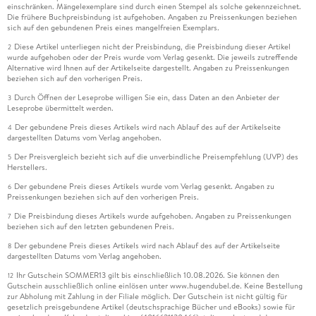
einschränken. Mängelexemplare sind durch einen Stempel als solche gekennzeichnet.
Die frühere Buchpreisbindung ist aufgehoben. Angaben zu Preissenkungen beziehen
sich auf den gebundenen Preis eines mangelfreien Exemplars.
Diese Artikel unterliegen nicht der Preisbindung, die Preisbindung dieser Artikel
2
wurde aufgehoben oder der Preis wurde vom Verlag gesenkt. Die jeweils zutreffende
Alternative wird Ihnen auf der Artikelseite dargestellt. Angaben zu Preissenkungen
beziehen sich auf den vorherigen Preis.
Durch Öffnen der Leseprobe willigen Sie ein, dass Daten an den Anbieter der
3
Leseprobe übermittelt werden.
Der gebundene Preis dieses Artikels wird nach Ablauf des auf der Artikelseite
4
dargestellten Datums vom Verlag angehoben.
Der Preisvergleich bezieht sich auf die unverbindliche Preisempfehlung (UVP) des
5
Herstellers.
Der gebundene Preis dieses Artikels wurde vom Verlag gesenkt. Angaben zu
6
Preissenkungen beziehen sich auf den vorherigen Preis.
Die Preisbindung dieses Artikels wurde aufgehoben. Angaben zu Preissenkungen
7
beziehen sich auf den letzten gebundenen Preis.
Der gebundene Preis dieses Artikels wird nach Ablauf des auf der Artikelseite
8
dargestellten Datums vom Verlag angehoben.
Ihr Gutschein SOMMER13 gilt bis einschließlich 10.08.2026. Sie können den
12
Gutschein ausschließlich online einlösen unter www.hugendubel.de. Keine Bestellung
zur Abholung mit Zahlung in der Filiale möglich. Der Gutschein ist nicht gültig für
gesetzlich preisgebundene Artikel (deutschsprachige Bücher und eBooks) sowie für