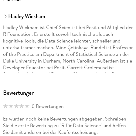
Hadley Wickham
Hadley Wickham ist Chief Scientist bei Posit und Mitglied der
R Foundation. Er erstellt sowohl technische als auch
kognitive Tools, die Data Science leichter, schneller und
unterhaltsamer machen. Mine Çetinkaya-Rundel ist Professor
of the Practice am Department of Statistical Science an der
Duke University in Durham, North Carolina. Außerdem ist sie
Developer Educator bei Posit. Garrett Grolemund ist
Statistiker, Lehrer und Director of Learning bei der Posit
Academy. Er ist Autor von Hands-On Programming with R
(O'Reilly) und hat schon früh zu Tidyverse beigetragen.
Bewertungen
0 Bewertungen
Es wurden noch keine Bewertungen abgegeben. Schreiben
Sie die erste Bewertung zu "R für Data Science" und helfen
Sie damit anderen bei der Kaufentscheidung.