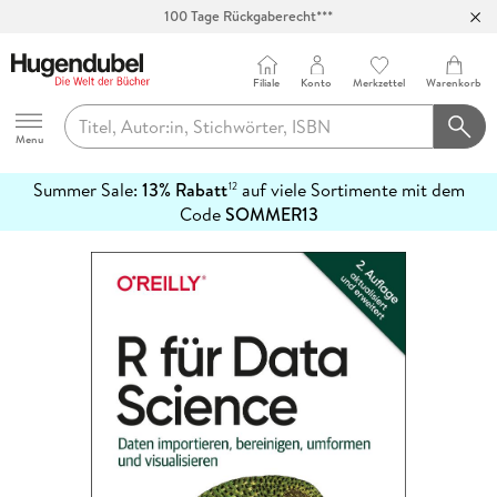
100 Tage Rückgaberecht***
Abholung in über 100 Filialen
Filiale
Konto
Merkzettel
Warenkorb
Hugendubel
Menu
Summer Sale:
13% Rabatt
auf viele Sortimente mit dem
12
mehr
Code
SOMMER13
erfahren