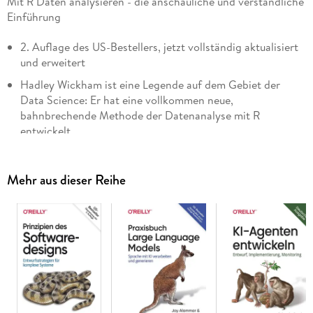
Mit R Daten analysieren - die anschauliche und verständliche
Einführung
2. Auflage des US-Bestellers, jetzt vollständig aktualisiert
und erweitert
Hadley Wickham ist eine Legende auf dem Gebiet der
Data Science: Er hat eine vollkommen neue,
bahnbrechende Methode der Datenanalyse mit R
entwickelt
Wickhams innovative Herangehensweise wird in diesem
Buch beschrieben, es ist ein Standardwerk für
Mehr aus dieser Reihe
Datenanalysten
Erfahren Sie, wie Sie mit R aus Ihren Daten Erkenntnisse und
Einsichten gewinnen. Dieses Buch führt Sie in R und RStudio
ein sowie in Tidyverse, eine Sammlung von R-Paketen, mit
denen Data-Science-Aufgaben effektiv und zeitsparend
erledigt werden können. Auch wenn Sie keine
Programmiererfahrung haben, können Sie mit diesem
aktualisierten Standardwerk schnell in die Praxis der Data