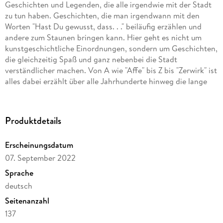
Geschichten und Legenden, die alle irgendwie mit der Stadt
zu tun haben. Geschichten, die man irgendwann mit den
Worten "Hast Du gewusst, dass. . ." beiläufig erzählen und
andere zum Staunen bringen kann. Hier geht es nicht um
kunstgeschichtliche Einordnungen, sondern um Geschichten,
die gleichzeitig Spaß und ganz nebenbei die Stadt
verständlicher machen. Von A wie "Affe" bis Z bis "Zerwirk" ist
alles dabei erzählt über alle Jahrhunderte hinweg die lange
Stadtgeschichte Münchens. Dieser Band erzählt die
Münchner Stadt-Gschichten aus der Altstadt. Geschichten
aus den Palais, der Residenz, die von Brunnen, Denkmälern
Produktdetails
und Kirchen. Geschichten von Königen, Pilgern,
Prinzessinnen, bekannten und unbekannten Münchnern und
Erscheinungsdatum
Münchnerinnen und natürlich dem Teufel.
07. September 2022
Sprache
deutsch
Seitenanzahl
137