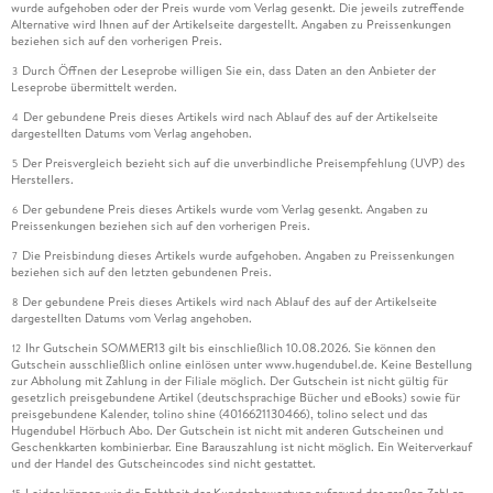
wurde aufgehoben oder der Preis wurde vom Verlag gesenkt. Die jeweils zutreffende
Alternative wird Ihnen auf der Artikelseite dargestellt. Angaben zu Preissenkungen
beziehen sich auf den vorherigen Preis.
Durch Öffnen der Leseprobe willigen Sie ein, dass Daten an den Anbieter der
3
Leseprobe übermittelt werden.
Der gebundene Preis dieses Artikels wird nach Ablauf des auf der Artikelseite
4
dargestellten Datums vom Verlag angehoben.
Der Preisvergleich bezieht sich auf die unverbindliche Preisempfehlung (UVP) des
5
Herstellers.
Der gebundene Preis dieses Artikels wurde vom Verlag gesenkt. Angaben zu
6
Preissenkungen beziehen sich auf den vorherigen Preis.
Die Preisbindung dieses Artikels wurde aufgehoben. Angaben zu Preissenkungen
7
beziehen sich auf den letzten gebundenen Preis.
Der gebundene Preis dieses Artikels wird nach Ablauf des auf der Artikelseite
8
dargestellten Datums vom Verlag angehoben.
Ihr Gutschein SOMMER13 gilt bis einschließlich 10.08.2026. Sie können den
12
Gutschein ausschließlich online einlösen unter www.hugendubel.de. Keine Bestellung
zur Abholung mit Zahlung in der Filiale möglich. Der Gutschein ist nicht gültig für
gesetzlich preisgebundene Artikel (deutschsprachige Bücher und eBooks) sowie für
preisgebundene Kalender, tolino shine (4016621130466), tolino select und das
Hugendubel Hörbuch Abo. Der Gutschein ist nicht mit anderen Gutscheinen und
Geschenkkarten kombinierbar. Eine Barauszahlung ist nicht möglich. Ein Weiterverkauf
und der Handel des Gutscheincodes sind nicht gestattet.
Leider können wir die Echtheit der Kundenbewertung aufgrund der großen Zahl an