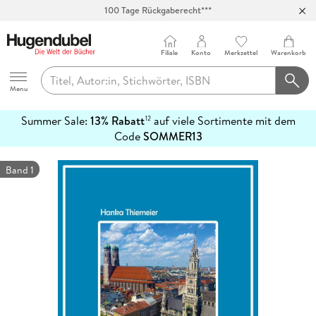
100 Tage Rückgaberecht***
Abholung in über 100 Filialen
Filiale
Konto
Merkzettel
Warenkorb
Hugendubel
Menu
Summer Sale:
13% Rabatt
auf viele Sortimente mit dem
12
mehr
Code
SOMMER13
erfahren
Band 1