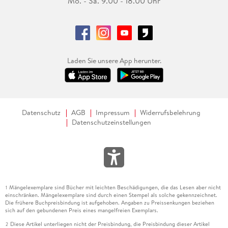
Mo. - Sa. 9.00 - 18.00 Uhr
Laden Sie unsere App herunter.
Datenschutz
AGB
Impressum
Widerrufsbelehrung
Datenschutzeinstellungen
Mängelexemplare sind Bücher mit leichten Beschädigungen, die das Lesen aber nicht
1
einschränken. Mängelexemplare sind durch einen Stempel als solche gekennzeichnet.
Die frühere Buchpreisbindung ist aufgehoben. Angaben zu Preissenkungen beziehen
sich auf den gebundenen Preis eines mangelfreien Exemplars.
Diese Artikel unterliegen nicht der Preisbindung, die Preisbindung dieser Artikel
2