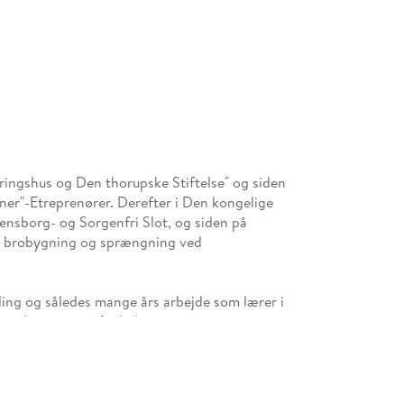
ingshus og Den thorupske Stiftelse" og siden
nner"-Etreprenører. Derefter i Den kongelige
nsborg- og Sorgenfri Slot, og siden på
 i brobygning og sprængning ved
ding og således mange års arbejde som lærer i
som lærer på en friskole.
revet mange artikler / kronikker i aviser og
for børn og voksne i DR.