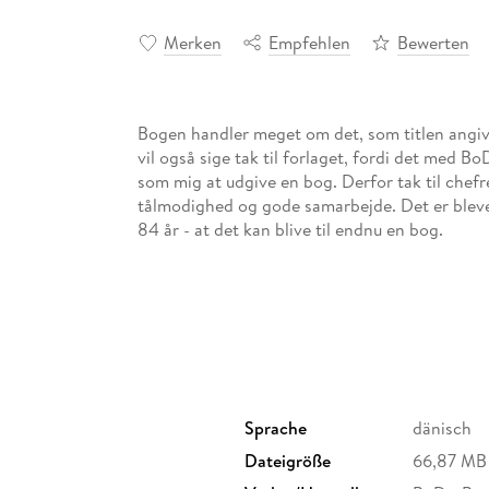
Merken
Empfehlen
Bewerten
Bogen handler meget om det, som titlen an
vil også sige tak til forlaget, fordi det med B
som mig at udgive en bog. Derfor tak til chef
tålmodighed og gode samarbejde. Det er blevet 
84 år - at det kan blive til endnu en bog.
Sprache
dänisch
Dateigröße
66,87 MB