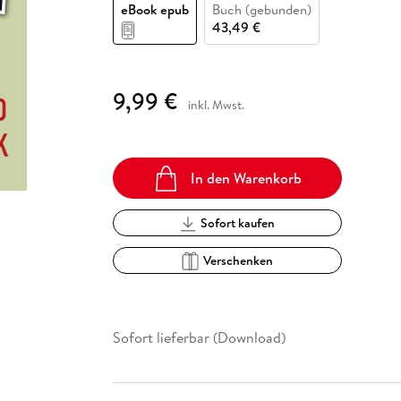
Fremdsprachige Bücher
eBook epub
Buch (gebunden)
n Lernhilfen
 Jugendbücher
eiber
Hörbuch Downloads im Bundle
cher
 Vergleich
 Puzzlezubehör
Lernen
New Adult
STABILO
43,49 €
Taschenbücher
hilfen
hriller
 Backen
er
lender
Ratgeber
op
hriller
Romance
9,99 €
inkl. Mwst.
Sachbücher
precher:innen
Science Fiction
Fremdsprachige Bücher
In den Warenkorb
Sofort kaufen
Verschenken
Sofort lieferbar (Download)