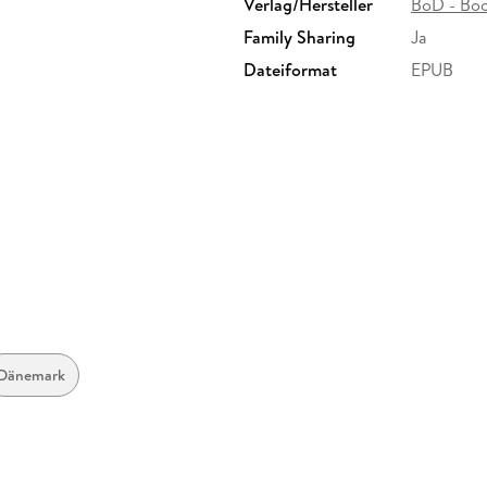
Verlag/Hersteller
BoD - Bo
Family Sharing
Ja
Dateiformat
EPUB
Dänemark