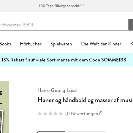
100 Tage Rückgaberecht***
 Books
Hörbücher
Spielwaren
Die Welt der Kinder
K
Kinderbücher
:
13% Rabatt
auf viele Sortimente mit dem Code
SOMMER13
12
enres
Genres
fen
zt neu
ren Kategorien
egorien
kanlässe
tischzubehör
English Books Kategorien
Preiswerte Empfehlungen
Buch Genres
Fremdsprachiges
Abonnements
Schulbücher
Preishits auf CD
Spielwaren nach Alter
Top Marken
Geschenke Kategorien
Top Marken
Ban
-5
Spielwaren nach Alter
n & Erfahrungen
n & Erfahrungen
bliothek-Verknüpfung
ule
el Hörbuch Abo
einkind
alender
tag
chen
Biografien & Erfahrungen
Stark reduzierte Bücher
New Adult
Bestseller
Hugendubel Hörbuch Abo
Nach Bundesländern
Hörbücher
0-2 Jahre
Ackermann
Achtsamkeit & Gesundheit
CEDON
7
Ban
Top Marken
ble Books
 Science Fiction
ud
ner
 Kreatives
laner
n & Konfirmation
 & Klebebänder
Fachbücher
Mängelexemplare bis -60%
Ratgeber
Neuheiten
eBook Abonnement
Nach Fächern
Stark reduzierte Hörbücher
3-4 Jahre
Harenberg, Heye & Weingarten
Dekoration & Einrichtung
Paperblanks
1
h Downloads
tonies®
Hans-Georg Lössl
 Jugendbücher
p
eife
 & Entdecken
Natur
Taufe
schunterlagen
Fantasy
Schnäppchen der Woche
Reise
Englische eBooks
Nach Schulform
Hörbuch-Pakete
5-7 Jahre
Korsch
Hobby & Lifestyle
LEUCHTTURM1917
4
Kinderbuchserien
Høner og håndbold og masser af musi
er
hriller
atures
r
 Spielwelten
rchitektur
ag
Jugendbücher
eBook-Bundles
Romane
Französische eBooks
8-11 Jahre
Paperblanks
Küche & Esszimmer
herlitz
Download Preishits
n
t Romance
mily Sharing
 Konstruktion
kalender
Kinderbücher
Bestseller reduziert
Sachbücher
Italienische eBooks
12+ Jahre
LEUCHTTURM1917
Lesen & Geschichten
LAMY
(
0 Bewertungen
)
15
e Reihen
steller
e
Hörbuch Downloads
bücher
teile
 & Gesellschaftsspiele
soterik
Krimis & Thriller
Sonderausgaben
Science Fiction
Spanische eBooks
Neumann
Schmuck & Accessoires
Moleskine
inte
Bestseller reduziert
cher
arantie
Stofftiere
nder & Städte
Manga
Moleskine
Pelikan